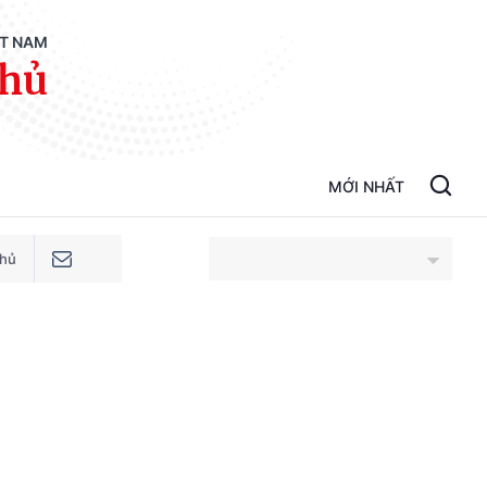
ỆT NAM
phủ
MỚI NHẤT
phủ
An Giang
Bắc Ninh
Cao Bằng