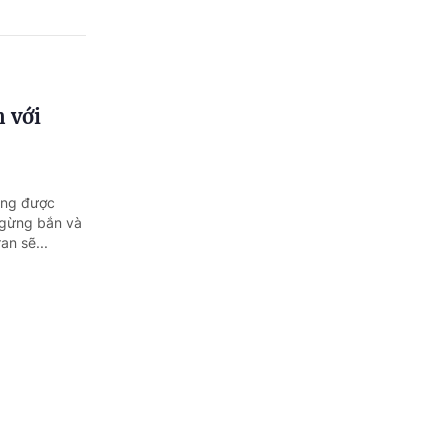
n với
ang được
 ngừng bắn và
an sẽ...
iai đoạn
33, Hội nghị