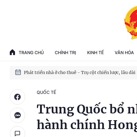
Phát triển kinh tế nhà nước trong kỷ nguyên mới
100 ngày xử lý các điểm nghẽn về chuyển đổi số
TRANG CHỦ
CHÍNH TRỊ
KINH TẾ
VĂN HÓA
Phát triển nhà ở cho thuê - Trụ cột chiến lược, lâu dài
Phát triển kinh tế nhà nước trong kỷ nguyên mới
QUỐC TẾ
Trung Quốc bổ 
hành chính Hon