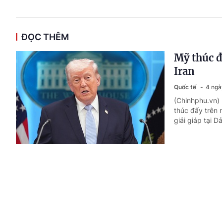
ĐỌC THÊM
Mỹ thúc đ
Iran
Quốc tế
4 ngà
(Chinhphu.vn) 
thúc đẩy trên n
giải giáp tại 
Định hình
phát triể
Quốc tế
5 ngà
(Chinhphu.vn) 