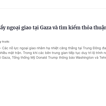
ẩy ngoại giao tại Gaza và tìm kiếm thỏa thuậ
y trước
- Các nỗ lực ngoại giao nhằm hạ nhiệt căng thẳng tại Trung Đông đ
hiều mặt trận. Trong khi các bên trung gian tiếp tục duy trì lộ trình
Dải Gaza, Tổng thống Mỹ Donald Trump thông báo Washington và Tehr
 tư duy mới về đối ngoại địa phương trong g
n mới
y trước
- Chiều 2/8, tại Hà Nội, trong khuôn khổ Hội nghị Ngoại giao lần thứ 