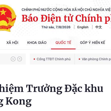
CHÍNH PHỦ NƯỚC CỘNG HÒA XÃ HỘI CHỦ NGHĨA VI
Báo Điện tử Chính 
Thứ sáu, 7/8/2026
English
中文
Chiến dịch 500 ngày đêm tìm kiếm, quy tập và xác định danh tính hài cốt liệt sĩ
XÃ HỘI
KHOA GIÁO
QUỐC TẾ
GÓP Ý HIẾN KẾ
Bảo vệ nền tảng tư tưởng của Đảng trong kỷ nguyên phát triển mới
Cổng TTĐT Chính phủ
Văn phòng Chính 
Chiến dịch 500 ngày đêm tìm kiếm, quy tập và xác định danh tính hài cốt liệt sĩ
nhiệm Trưởng Đặc khu
g Kong