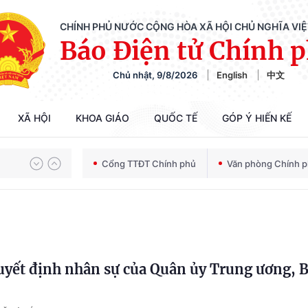
CHÍNH PHỦ NƯỚC CỘNG HÒA XÃ HỘI CHỦ NGHĨA VI
Báo Điện tử Chính 
Chủ nhật, 9/8/2026
English
中文
XÃ HỘI
KHOA GIÁO
QUỐC TẾ
GÓP Ý HIẾN KẾ
Chiến dịch 500 ngày đêm tìm kiếm, quy tập và xác định danh tính hài cốt liệt sĩ
Cổng TTĐT Chính phủ
Văn phòng Chính 
Bảo vệ nền tảng tư tưởng của Đảng trong kỷ nguyên phát triển mới
uyết định nhân sự của Quân ủy Trung ương, 
Chiến dịch 500 ngày đêm tìm kiếm, quy tập và xác định danh tính hài cốt liệt sĩ