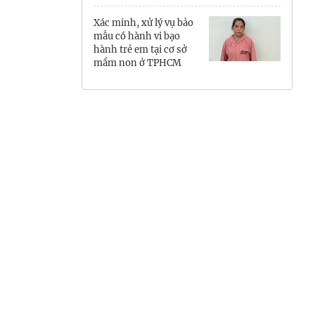
Hưng Yên
Xác minh, xử lý vụ bảo
mẫu có hành vi bạo
Hải Phòng
hành trẻ em tại cơ sở
mầm non ở TPHCM
Khánh Hòa
Lai Châu
Lào Cai
Lâm Đồng
Lạng Sơn
Nghệ An
Ninh Bình
Phú Thọ