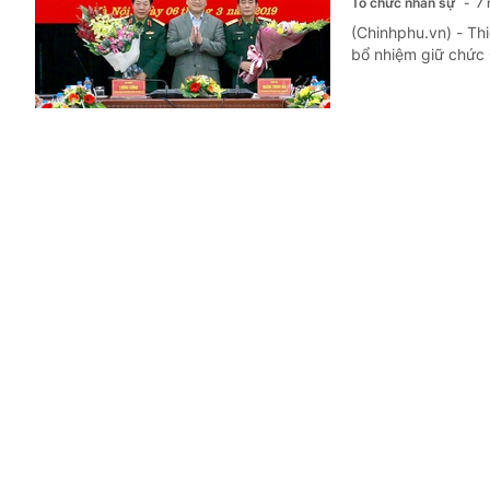
Tổ chức nhân sự
7 
(Chinhphu.vn) - T
bổ nhiệm giữ chức 