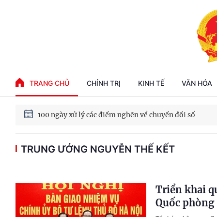
Phát triển kinh tế nhà nước trong kỷ nguyên mới
TRANG CHỦ
CHÍNH TRỊ
KINH TẾ
VĂN HÓA
100 ngày xử lý các điểm nghẽn về chuyển đổi số
TRUNG ƯỚNG NGUYỄN THẾ KẾT
Phát triển nhà ở cho thuê - Trụ cột chiến lược, lâu dài
Phát triển kinh tế nhà nước trong kỷ nguyên mới
Triển khai q
Quốc phòng