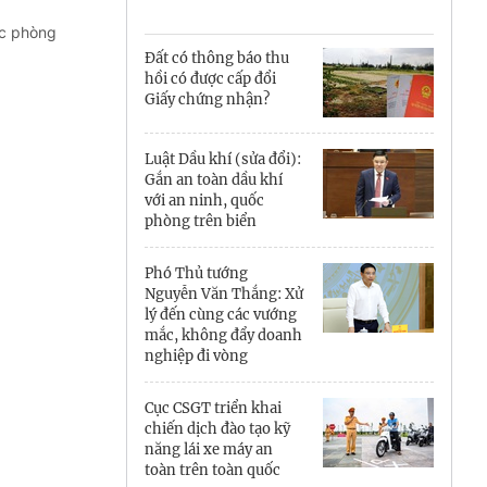
Cà Mau
ốc phòng
Cần Thơ
Đất có thông báo thu
hồi có được cấp đổi
Điện Biên
Giấy chứng nhận?
Đà Nẵng
Luật Dầu khí (sửa đổi):
Gắn an toàn dầu khí
Đắk Lắk
với an ninh, quốc
phòng trên biển
Đồng Nai
Phó Thủ tướng
Đồng Tháp
Nguyễn Văn Thắng: Xử
lý đến cùng các vướng
Gia Lai
mắc, không đẩy doanh
nghiệp đi vòng
Hà Nội
Cục CSGT triển khai
Hồ Chí Minh
chiến dịch đào tạo kỹ
năng lái xe máy an
Hà Tĩnh
toàn trên toàn quốc