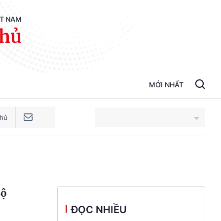
ỆT NAM
phủ
MỚI NHẤT
phủ
An Giang
Bắc Ninh
Bộ
Cao Bằng
ĐỌC NHIỀU