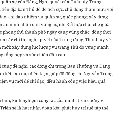
ị, quân sự của Đảng, Nghị quyết của Quân ủy Trung
 tiễn địa bàn Thủ đô để tích cực, chủ động tham mưu vớ
ạo, chỉ đạo nhiệm vụ quân sự, quốc phòng; xây dựng
ận an ninh nhân dân vững mạnh. Kết hợp chặt chẽ giữa
ực phòng thủ thành phố ngày càng vững chắc; đồng thời
uả các chỉ thị, nghị quyết của Trung ương, Thành ủy về
nh mới; xây dựng lực lượng vũ trang Thủ đô vững mạnh
ng tổng hợp và sức chiến đấu cao...
 cũng đề nghị, các đồng chí trong Ban Thường vụ Đảng
oàn kết, tạo mọi điều kiện giúp đỡ đồng chí Nguyễn Trọng
hiệm vụ mới để chỉ đạo, điều hành công việc hiệu quả
ản lĩnh, kinh nghiệm công tác của mình, trên cương vị
riển sẽ là hạt nhân đoàn kết, phát huy trí tuệ tập thể