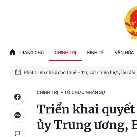
Phát triển kinh tế nhà nước trong kỷ nguyên mới
100 ngày xử lý các điểm nghẽn về chuyển đổi số
TRANG CHỦ
CHÍNH TRỊ
KINH TẾ
VĂN HÓA
Phát triển nhà ở cho thuê - Trụ cột chiến lược, lâu dài
Phát triển kinh tế nhà nước trong kỷ nguyên mới
CHÍNH TRỊ
TỔ CHỨC NHÂN SỰ
Triển khai quyết
ủy Trung ương, 