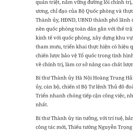
quán triệt, nắm vững đường lối chính tr
ương, chỉ đạo của Bộ Quốc phòng và thực
Thành ủy, HĐND, UBND thành phố lãnh đ
nền quốc phòng toàn dân gắn với thế tr
kinh tế với quốc phòng, xây dựng khu v
tham mưu, triển khai thực hiện có hiệu q
chiến lược bảo vệ Tổ quốc trong tình hì
về chính trị, làm cơ sở nâng cao chất lượ
Bí thư Thành ủy Hà Nội Hoàng Trung Hải
ủy, cán bộ, chiến sĩ Bộ Tư lệnh Thủ đô đ
Triển nhanh chóng tiếp cận công việc, n
nhất.
Bí thư Thành ủy tin tưởng, với trí tuệ, b
công tác mới, Thiếu tướng Nguyễn Trọng T