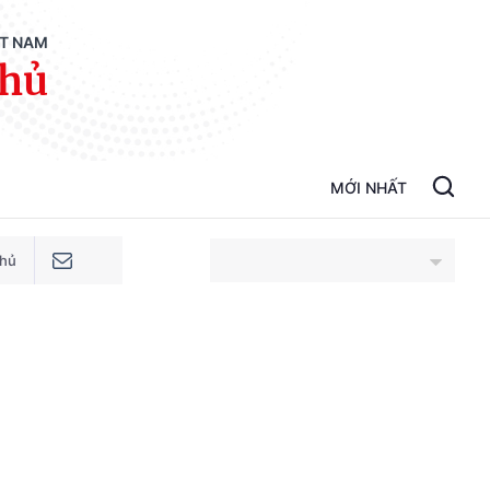
ỆT NAM
phủ
MỚI NHẤT
phủ
An Giang
Bắc Ninh
Cao Bằng