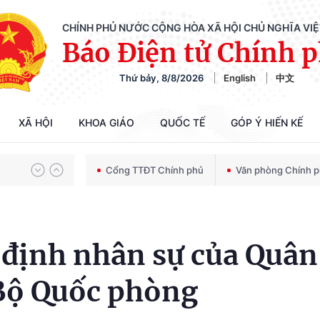
CHÍNH PHỦ NƯỚC CỘNG HÒA XÃ HỘI CHỦ NGHĨA VI
Báo Điện tử Chính 
Thứ bảy, 8/8/2026
English
中文
Chiến dịch 500 ngày đêm tìm kiếm, quy tập và xác định danh tính hài cốt liệt sĩ
XÃ HỘI
KHOA GIÁO
QUỐC TẾ
GÓP Ý HIẾN KẾ
Bảo vệ nền tảng tư tưởng của Đảng trong kỷ nguyên phát triển mới
Cổng TTĐT Chính phủ
Văn phòng Chính 
Chiến dịch 500 ngày đêm tìm kiếm, quy tập và xác định danh tính hài cốt liệt sĩ
 định nhân sự của Quân
Bộ Quốc phòng