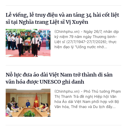
Lễ viếng, lễ truy điệu và an táng 34 hài cốt liệt
sĩ tại Nghĩa trang Liệt sĩ Vị Xuyên
(Chinhphu.vn) - Ngày 26/7, nhân dịp
kỷ niệm 79 năm ngày Thương binh-
Liệt sĩ (27/7/1947-27/7/2026); thực
hiện đạo lý "Uống nước nhớ...
Nỗ lực đưa áo dài Việt Nam trở thành di sản
văn hóa được UNESCO ghi danh
(Chinhphu.vn) - Phó Thủ tướng Phạm
Thị Thanh Trà đề nghị Hiệp hội Văn
hóa Áo dài Việt Nam phối hợp với Bộ
Văn hóa, Thể thao và Du lịch đẩy...