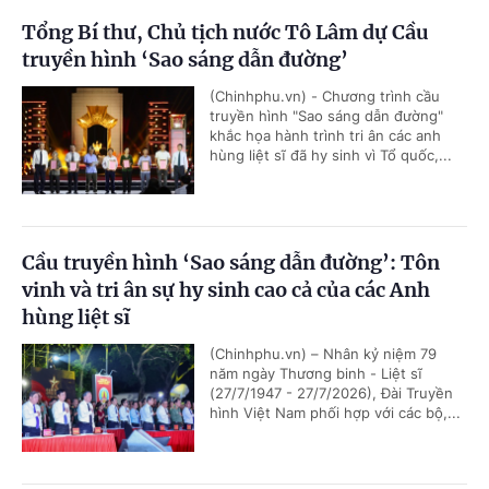
Tổng Bí thư, Chủ tịch nước Tô Lâm dự Cầu
truyền hình ‘Sao sáng dẫn đường’
(Chinhphu.vn) - Chương trình cầu
truyền hình "Sao sáng dẫn đường"
khắc họa hành trình tri ân các anh
hùng liệt sĩ đã hy sinh vì Tổ quốc,...
Cầu truyền hình ‘Sao sáng dẫn đường’: Tôn
vinh và tri ân sự hy sinh cao cả của các Anh
hùng liệt sĩ
(Chinhphu.vn) – Nhân kỷ niệm 79
năm ngày Thương binh - Liệt sĩ
(27/7/1947 - 27/7/2026), Đài Truyền
hình Việt Nam phối hợp với các bộ,...