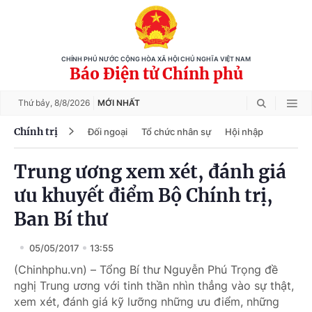
CHÍNH PHỦ NƯỚC CỘNG HÒA XÃ HỘI CHỦ NGHĨA VIỆT NAM
Báo Điện tử Chính phủ
Thứ bảy,
8/8/2026
MỚI NHẤT
Chính trị
Đối ngoại
Tổ chức nhân sự
Hội nhập
Trung ương xem xét, đánh giá
ưu khuyết điểm Bộ Chính trị,
Ban Bí thư
05/05/2017
13:55
(Chinhphu.vn) – Tổng Bí thư Nguyễn Phú Trọng đề
nghị Trung ương với tinh thần nhìn thẳng vào sự thật,
xem xét, đánh giá kỹ lưỡng những ưu điểm, những