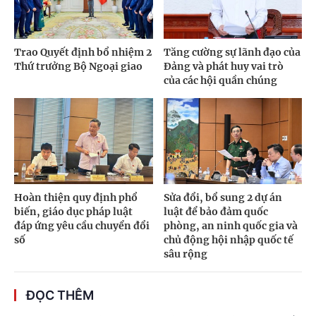
Trao Quyết định bổ nhiệm 2
Tăng cường sự lãnh đạo của
Thứ trưởng Bộ Ngoại giao
Đảng và phát huy vai trò
của các hội quần chúng
Hoàn thiện quy định phổ
Sửa đổi, bổ sung 2 dự án
biến, giáo dục pháp luật
luật để bảo đảm quốc
đáp ứng yêu cầu chuyển đổi
phòng, an ninh quốc gia và
số
chủ động hội nhập quốc tế
sâu rộng
ĐỌC THÊM