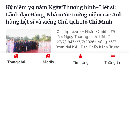
Kỷ niệm 79 năm Ngày Thương binh-Liệt sĩ:
Lãnh đạo Đảng, Nhà nước tưởng niệm các Anh
hùng liệt sĩ và viếng Chủ tịch Hồ Chí Minh
(Chinhphu.vn) - Nhân kỷ niệm 79
năm Ngày Thương binh-Liệt sĩ
(27/7/1947-27/7/2026), sáng 26/7,
Đoàn đại biểu Ban Chấp hành Trung...
Trang chủ
Media
Tin nóng
Thông tin
Chủ tịch Quốc hội Campuchia sẽ thăm chính
Cổng TTĐT Chính phủ
English
中文
thức Việt Nam
(Chinhphu.vn) - Nhận lời mời của Chủ
tịch Quốc hội Trần Thanh Mẫn, Chủ
tịch Quốc hội Campuchia Samdech
Khuon Sudary sẽ thăm chính thức...
Chuyên mục