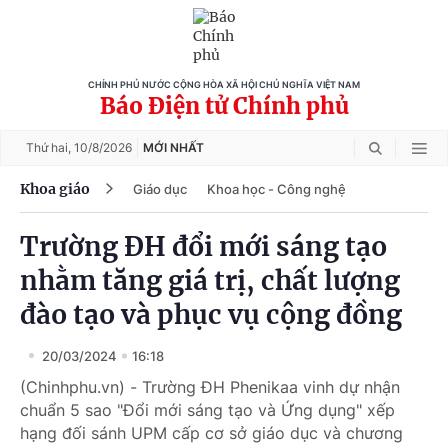
CHÍNH PHỦ NƯỚC CỘNG HÒA XÃ HỘI CHỦ NGHĨA VIỆT NAM
Báo Điện tử Chính phủ
Thứ hai,
10/8/2026
MỚI NHẤT
Khoa giáo
Giáo dục
Khoa học - Công nghệ
Trường ĐH đổi mới sáng tạo
nhằm tăng giá trị, chất lượng
đào tạo và phục vụ cộng đồng
20/03/2024
16:18
(Chinhphu.vn) - Trường ĐH Phenikaa vinh dự nhận
chuẩn 5 sao "Đổi mới sáng tạo và Ứng dụng" xếp
hạng đối sánh UPM cấp cơ sở giáo dục và chương