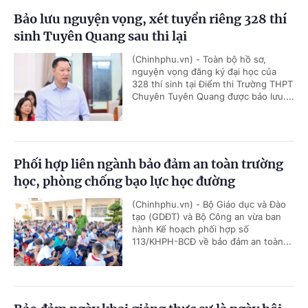
Bảo lưu nguyện vọng, xét tuyển riêng 328 thí
sinh Tuyên Quang sau thi lại
(Chinhphu.vn) - Toàn bộ hồ sơ,
nguyện vọng đăng ký đại học của
328 thí sinh tại Điểm thi Trường THPT
Chuyên Tuyên Quang được bảo lưu....
Phối hợp liên ngành bảo đảm an toàn trường
học, phòng chống bạo lực học đường
(Chinhphu.vn) - Bộ Giáo dục và Đào
tạo (GDĐT) và Bộ Công an vừa ban
hành Kế hoạch phối hợp số
113/KHPH-BCĐ về bảo đảm an toàn...