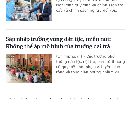
Nghị định quy định về chính sách trợ
cấp và chính sách nội trú đối với...
Sáp nhập trường vùng dân tộc, miền núi:
Không thể áp mô hình của trường đại trà
(Chinhphu.vn) - Các trường phổ
thông dân tộc nội trú, bán trú thường
có quy mô nhỏ, phạm vi tuyển sinh
rộng và thực hiện những nhiệm vụ...
Phó Thủ tướng Lê Tiến Châu kiểm tra tiến độ
xây trường phổ thông nội trú liên cấp tại
Cổng TTĐT Chính phủ
English
中文
Tuyên Quang
Trang chủ
Media
Tin nóng
Thông tin
(Chinhphu.vn) - Chiều 26/7, tại tỉnh
Tuyên Quang, Phó Thủ tướng Chính