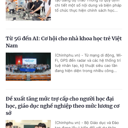
tạo đang dự thảo Thông tư quy định
chi tiết một số nội dung và biện pháp
tổ chức thực hiện chính sách học...
Từ 5G đến AI: Cơ hội cho nhà khoa học trẻ Việt
Nam
(Chinhphu.vn) - Từ mạng di động, Wi-
Fi, GPS đến radar và các hệ thống trí
tuệ nhân tạo, kỹ thuật siêu cao tần
đang hiện diện trong nhiều công...
Đề xuất tăng mức trợ cấp cho người học đại
học, giáo dục nghề nghiệp theo mức lương cơ
sở
(Chinhphu.vn) - Bộ Giáo dục và Đào
tạo đang lấy ý kiến đối với dự thảo