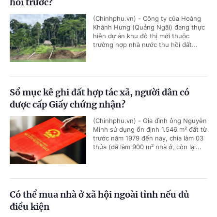
hồi trước?
(Chinhphu.vn) - Công ty của Hoàng
Khánh Hưng (Quảng Ngãi) đang thực
hiện dự án khu đô thị mới thuộc
trường hợp nhà nước thu hồi đất...
Sổ mục kê ghi đất hợp tác xã, người dân có
được cấp Giấy chứng nhận?
(Chinhphu.vn) - Gia đình ông Nguyễn
Minh sử dụng ổn định 1.546 m² đất từ
trước năm 1979 đến nay, chia làm 03
thửa (đã làm 900 m² nhà ở, còn lại...
Có thể mua nhà ở xã hội ngoài tỉnh nếu đủ
điều kiện