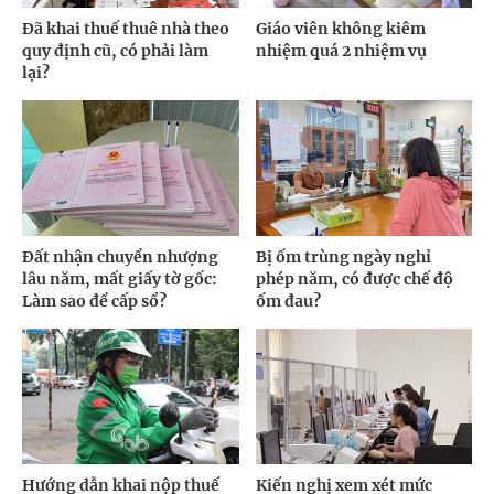
Đã khai thuế thuê nhà theo
Giáo viên không kiêm
quy định cũ, có phải làm
nhiệm quá 2 nhiệm vụ
lại?
Đất nhận chuyển nhượng
Bị ốm trùng ngày nghỉ
lâu năm, mất giấy tờ gốc:
phép năm, có được chế độ
Làm sao để cấp sổ?
ốm đau?
Hướng dẫn khai nộp thuế
Kiến nghị xem xét mức