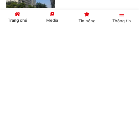
Trang chủ
Media
Tin nóng
Thông tin
Chuyển quyền sử dụng đất trước, xóa thế chấp
sau có được không?
Cổng TTĐT Chính phủ
English
中文
(Chinhphu.vn) - Điều kiện thực hiện
quyền của người sử dụng đất được
quy định tại Điều 45 Luật Đất đai,
trong đó không có quy định điều...
Chuyên mục
Khi nào UBND cấp xã phải tổ chức hội nghị
CHÍNH TRỊ
KINH TẾ
chung cư thay chủ đầu tư?
VĂN HÓA
XÃ HỘI
(Chinhphu.vn) - Theo quy định,
chung cư nơi ông Lê Minh Khang
KHOA GIÁO
QUỐC TẾ
(TPHCM) sinh sống phải tổ chức Hội
nghị nhà chung cư lần đầu trước...
GÓP Ý HIẾN KẾ