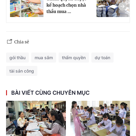
kế hoạch chọn nhà
t
thầu mua ...
đ
Chia sẻ
gói thầu
mua sắm
thẩm quyền
dự toán
tài sản công
BÀI VIẾT CÙNG CHUYÊN MỤC