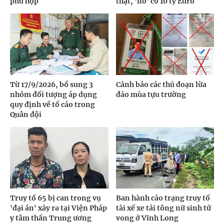
phù hợp
thật, 'nổ' có 10 tỷ Euro
Từ 17/9/2026, bổ sung 3
Cảnh báo các thủ đoạn lừa
nhóm đối tượng áp dụng
đảo mùa tựu trường
quy định về tố cáo trong
Quân đội
Truy tố 65 bị can trong vụ
Ban hành cáo trạng truy tố
'đại án' xảy ra tại Viện Pháp
tài xế xe tải tông nữ sinh tử
y tâm thần Trung ương
vong ở Vĩnh Long