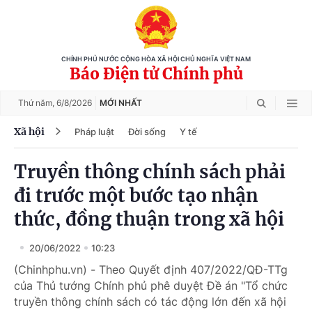
CHÍNH PHỦ NƯỚC CỘNG HÒA XÃ HỘI CHỦ NGHĨA VIỆT NAM
Báo Điện tử Chính phủ
Thứ năm,
6/8/2026
MỚI NHẤT
Xã hội
Pháp luật
Đời sống
Y tế
Truyền thông chính sách phải
đi trước một bước tạo nhận
thức, đồng thuận trong xã hội
20/06/2022
10:23
(Chinhphu.vn) - Theo Quyết định 407/2022/QĐ-TTg
của Thủ tướng Chính phủ phê duyệt Đề án "Tổ chức
truyền thông chính sách có tác động lớn đến xã hội