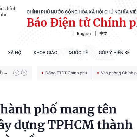
CHÍNH PHỦ NƯỚC CỘNG HÒA XÃ HỘI CHỦ NGHĨA VI
Báo Điện tử Chính 
English
中文
XÃ HỘI
KHOA GIÁO
QUỐC TẾ
GÓP Ý HIẾN KẾ
Chiến dịch 500 ngày đêm tìm kiếm, quy tập và xác định danh tính hài cốt liệt sĩ
100 ngày xử lý các điểm nghẽn về chuyển đổi số
Cổng TTĐT Chính phủ
Văn phòng Chính 
Thành phố mang tên
xây dựng TPHCM thành