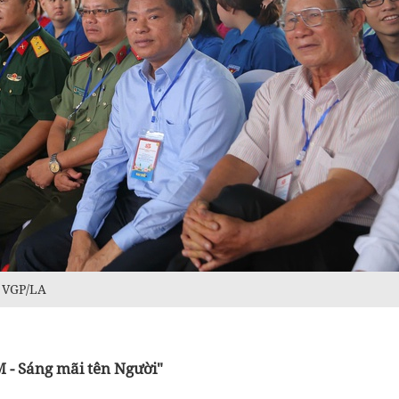
: VGP/LA
 - Sáng mãi tên Người"