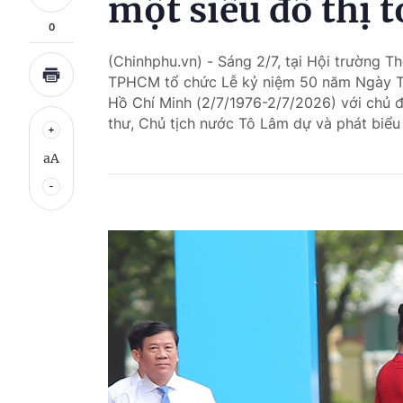
một siêu đô thị 
0
(Chinhphu.vn) - Sáng 2/7, tại Hội trường
TPHCM tổ chức Lễ kỷ niệm 50 năm Ngày Th
Hồ Chí Minh (2/7/1976-2/7/2026) với chủ đ
thư, Chủ tịch nước Tô Lâm dự và phát biểu 
aA