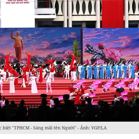
c biệt "TPHCM - Sáng mãi tên Người" - Ảnh: VGP/LA