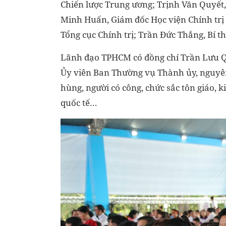
Chiến lược Trung ương; Trịnh Văn Quyết
Minh Huấn, Giám đốc Học viện Chính trị
Tổng cục Chính trị; Trần Đức Thắng, Bí t
Lãnh đạo TPHCM có đồng chí Trần Lưu Qu
Ủy viên Ban Thường vụ Thành ủy, nguyê
hùng, người có công, chức sắc tôn giáo, k
quốc tế…