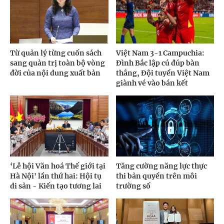
Từ quản lý từng cuốn sách
Việt Nam 3-1 Campuchia:
sang quản trị toàn bộ vòng
Đình Bắc lập cú đúp bàn
đời của nội dung xuất bản
thắng, Đội tuyển Việt Nam
giành vé vào bán kết
‘Lễ hội Văn hoá Thế giới tại
Tăng cường năng lực thực
Hà Nội' lần thứ hai: Hội tụ
thi bản quyền trên môi
di sản - Kiến tạo tương lai
trường số