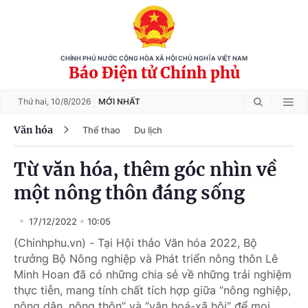
CHÍNH PHỦ NƯỚC CỘNG HÒA XÃ HỘI CHỦ NGHĨA VIỆT NAM
Báo Điện tử Chính phủ
Thứ hai,
10/8/2026
MỚI NHẤT
Văn hóa
Thể thao
Du lịch
Từ văn hóa, thêm góc nhìn về
một nông thôn đáng sống
17/12/2022
10:05
(Chinhphu.vn) - Tại Hội thảo Văn hóa 2022, Bộ
trưởng Bộ Nông nghiệp và Phát triển nông thôn Lê
Minh Hoan đã có những chia sẻ về những trải nghiệm
thực tiễn, mang tính chất tích hợp giữa “nông nghiệp,
nông dân, nông thôn” và “văn hoá-xã hội” để mọi