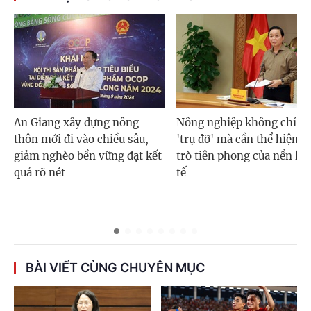
An Giang xây dựng nông
Nông nghiệp không chỉ là
thôn mới đi vào chiều sâu,
'trụ đỡ' mà cần thể hiện v
giảm nghèo bền vững đạt kết
trò tiên phong của nền ki
quả rõ nét
tế
BÀI VIẾT CÙNG CHUYÊN MỤC