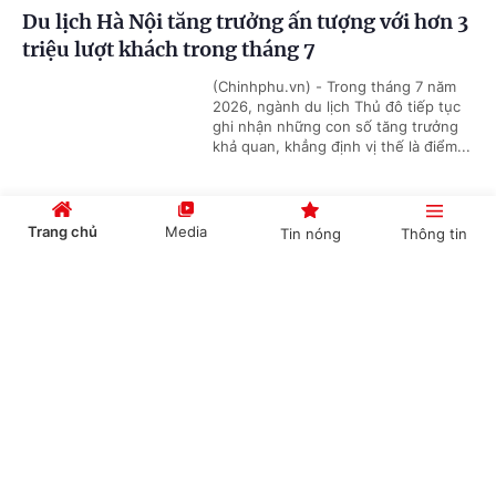
Du lịch Hà Nội tăng trưởng ấn tượng với hơn 3
triệu lượt khách trong tháng 7
(Chinhphu.vn) - Trong tháng 7 năm
2026, ngành du lịch Thủ đô tiếp tục
ghi nhận những con số tăng trưởng
khả quan, khẳng định vị thế là điểm...
Trang chủ
Media
Tin nóng
Thông tin
Làng cổ Hahoe-Di sản Unesco sống mãi với
thời gian
Cổng TTĐT Chính phủ
English
中文
(Chinhphu.vn) - Làng cổ Hahoe-nơi
được UNESCO công nhận là Di sản
Thế giới luôn là điểm đến đặc biệt thu
hút du khách bởi những ngôi nhà...
Chuyên mục
Làng Việt Nam (K-Vietnam Valley) – Nơi kết