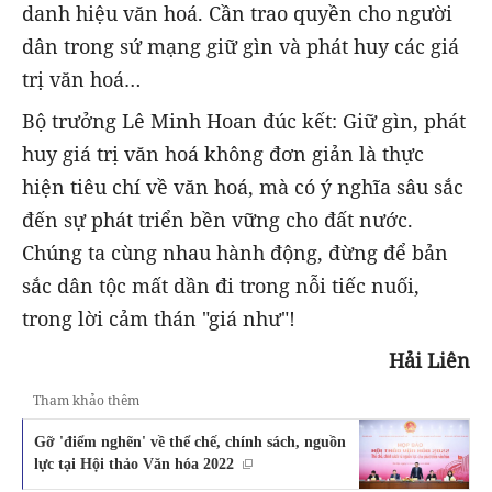
danh hiệu văn hoá. Cần trao quyền cho người
dân trong sứ mạng giữ gìn và phát huy các giá
trị văn hoá…
Bộ trưởng Lê Minh Hoan đúc kết: Giữ gìn, phát
huy giá trị văn hoá không đơn giản là thực
hiện tiêu chí về văn hoá, mà có ý nghĩa sâu sắc
đến sự phát triển bền vững cho đất nước.
Chúng ta cùng nhau hành động, đừng để bản
sắc dân tộc mất dần đi trong nỗi tiếc nuối,
trong lời cảm thán "giá như"!
Hải Liên
Tham khảo thêm
Gỡ 'điểm nghẽn' về thể chế, chính sách, nguồn
lực tại Hội thảo Văn hóa 2022