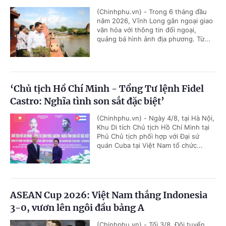
(Chinhphu.vn) - Trong 6 tháng đầu
năm 2026, Vĩnh Long gắn ngoại giao
văn hóa với thông tin đối ngoại,
quảng bá hình ảnh địa phương. Từ...
‘Chủ tịch Hồ Chí Minh - Tổng Tư lệnh Fidel
Castro: Nghĩa tình son sắt đặc biệt’
(Chinhphu.vn) - Ngày 4/8, tại Hà Nội,
Khu Di tích Chủ tịch Hồ Chí Minh tại
Phủ Chủ tịch phối hợp với Đại sứ
quán Cuba tại Việt Nam tổ chức...
ASEAN Cup 2026: Việt Nam thắng Indonesia
3-0, vươn lên ngôi đầu bảng A
(Chinhphu.vn) - Tối 3/8, Đội tuyển