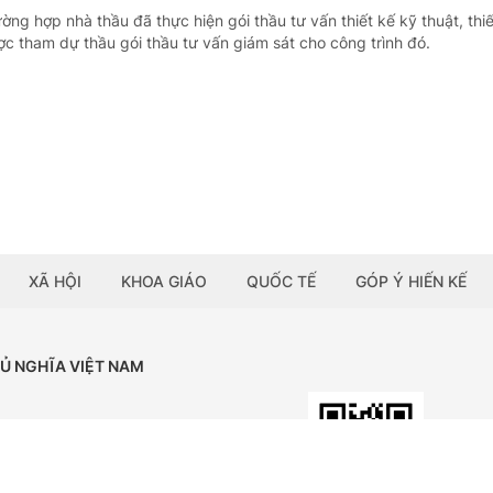
ờng hợp nhà thầu đã thực hiện gói thầu tư vấn thiết kế kỹ thuật, thiế
ợc tham dự thầu gói thầu tư vấn giám sát cho công trình đó.
XÃ HỘI
KHOA GIÁO
QUỐC TẾ
GÓP Ý HIẾN KẾ
HỦ NGHĨA VIỆT NAM
Tải ứng dụng:
BÁO ĐIỆN TỬ CHÍNH PHỦ