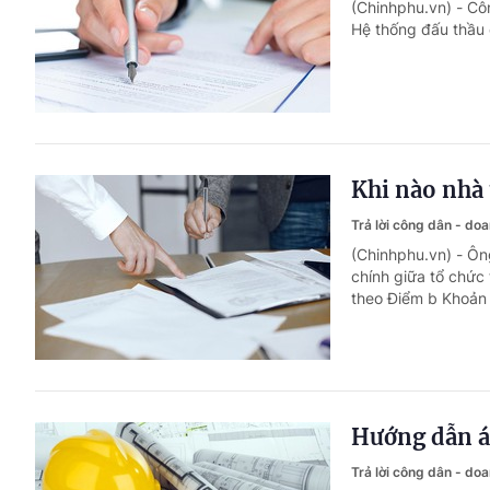
(Chinhphu.vn) - Cô
Hệ thống đấu thầu 
Khi nào nhà t
Trả lời công dân - do
(Chinhphu.vn) - Ông
chính giữa tổ chức 
theo Điểm b Khoản 
Hướng dẫn áp
Trả lời công dân - do