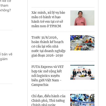
Cà Mau
t kế cơ
c tham
 không?
Cần Thơ
Xác minh, xử lý vụ bảo
mẫu có hành vi bạo
Điện Biên
hành trẻ em tại cơ sở
mầm non ở TPHCM
Đà Nẵng
Trước 31/8/2026,
Đắk Lắk
hoàn thành kế hoạch
cơ cấu lại vốn nhà
Đồng Nai
nước tại doanh nghiệp
ế bản vẽ
giai đoạn 2026-2030
 giám
Đồng Tháp
FUTA Express và VET
Gia Lai
hợp tác mở rộng kết
nối logistics xuyên
biên giới Việt Nam -
Hà Nội
Campuchia
Hồ Chí Minh
Chỉ đạo, điều hành của
Chính phủ, Thủ tướng
Hà Tĩnh
Chính phủ ngày