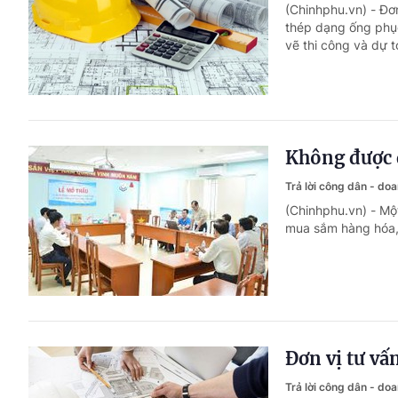
(Chinhphu.vn) - Đơ
thép dạng ống phục
vẽ thi công và dự 
Không được d
Trả lời công dân - do
(Chinhphu.vn) - Mộ
mua sắm hàng hóa, 
Đơn vị tư vấn
Trả lời công dân - do