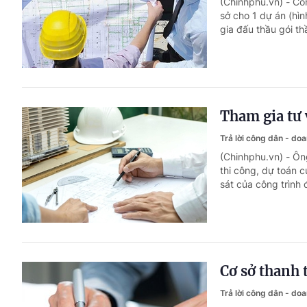
(Chinhphu.vn) - Cô
sở cho 1 dự án (hìn
gia đấu thầu gói th
Tham gia tư 
Trả lời công dân - do
(Chinhphu.vn) - Ông
thi công, dự toán c
sát của công trình
Cơ sở thanh 
Trả lời công dân - do