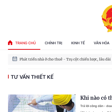
Phát triển kinh tế nhà nước trong kỷ nguyên mới
100 ngày xử lý các điểm nghẽn về chuyển đổi số
TRANG CHỦ
CHÍNH TRỊ
KINH TẾ
VĂN HÓA
Phát triển nhà ở cho thuê - Trụ cột chiến lược, lâu dài
Phát triển kinh tế nhà nước trong kỷ nguyên mới
TƯ VẤN THIẾT KẾ
Khi nào có t
Trả lời công dân - do