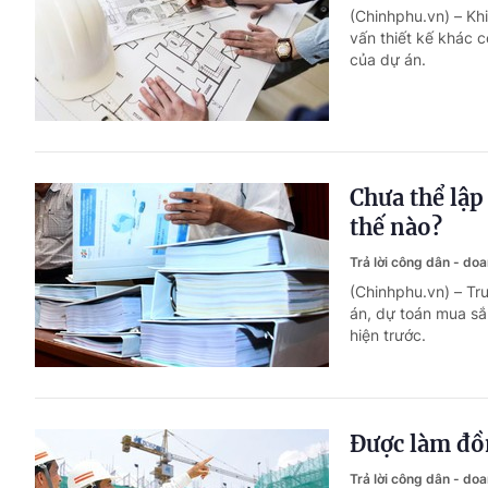
(Chinhphu.vn) – Khi
vấn thiết kế khác c
của dự án.
Chưa thể lập
thế nào?
Trả lời công dân - do
(Chinhphu.vn) – Tr
án, dự toán mua sắ
hiện trước.
Được làm đồn
Trả lời công dân - do