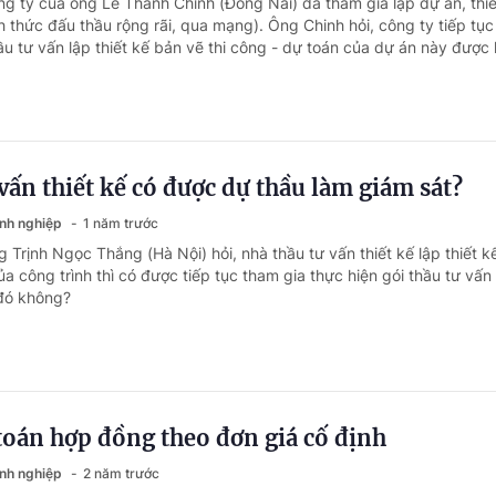
ng ty của ông Lê Thành Chinh (Đồng Nai) đã tham gia lập dự án, thiế
h thức đấu thầu rộng rãi, qua mạng). Ông Chinh hỏi, công ty tiếp tụ
ầu tư vấn lập thiết kế bản vẽ thi công - dự toán của dự án này được
vấn thiết kế có được dự thầu làm giám sát?
anh nghiệp
1 năm trước
 Trịnh Ngọc Thắng (Hà Nội) hỏi, nhà thầu tư vấn thiết kế lập thiết k
ủa công trình thì có được tiếp tục tham gia thực hiện gói thầu tư vấn
 đó không?
toán hợp đồng theo đơn giá cố định
anh nghiệp
2 năm trước