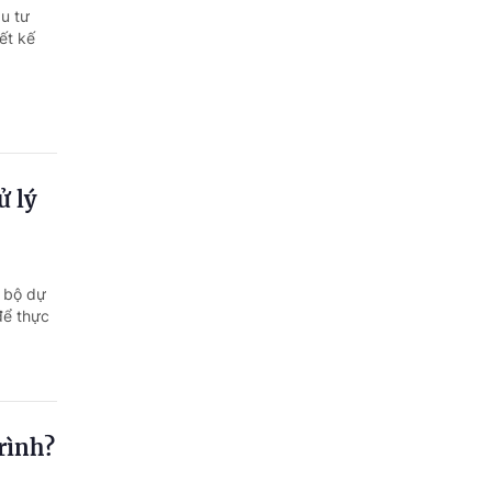
ầu tư
ết kế
ử lý
n bộ dự
để thực
rình?