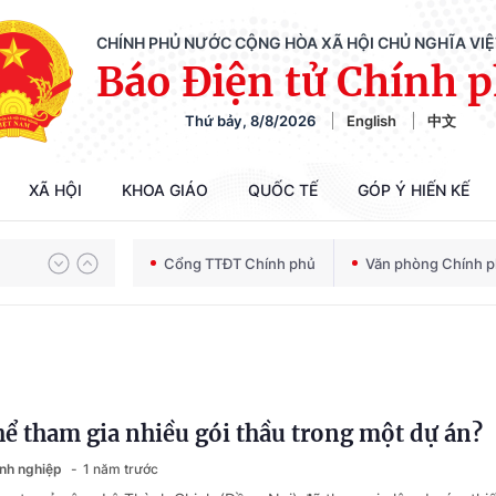
CHÍNH PHỦ NƯỚC CỘNG HÒA XÃ HỘI CHỦ NGHĨA VI
Báo Điện tử Chính 
Thứ bảy, 8/8/2026
English
中文
Chiến dịch 500 ngày đêm tìm kiếm, quy tập và xác định danh tính hài cốt liệt sĩ
XÃ HỘI
KHOA GIÁO
QUỐC TẾ
GÓP Ý HIẾN KẾ
Bảo vệ nền tảng tư tưởng của Đảng trong kỷ nguyên phát triển mới
Cổng TTĐT Chính phủ
Văn phòng Chính 
Chiến dịch 500 ngày đêm tìm kiếm, quy tập và xác định danh tính hài cốt liệt sĩ
hể tham gia nhiều gói thầu trong một dự án?
anh nghiệp
1 năm trước