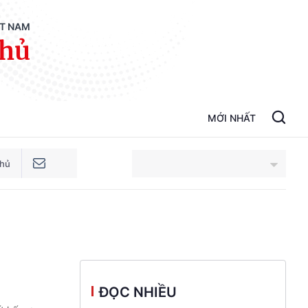
ỆT NAM
phủ
MỚI NHẤT
phủ
An Giang
Bắc Ninh
Cao Bằng
ĐỌC NHIỀU