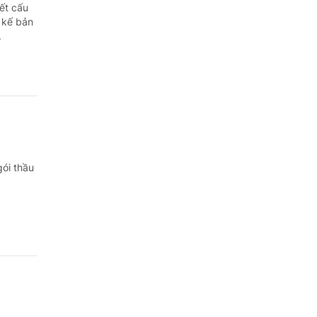
Quảng Ngãi
ết cấu
t kế bản
Quảng Ninh
.
Quảng Trị
Sơn La
Thanh Hóa
Thái Nguyên
gói thầu
Thừa Thiên Huế
Tuyên Quang
Tây Ninh
Vĩnh Long