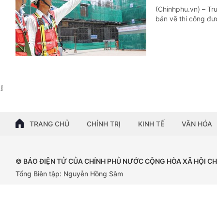
(Chinhphu.vn) – Trư
bản vẽ thi công đư
}
TRANG CHỦ
CHÍNH TRỊ
KINH TẾ
VĂN HÓA
© BÁO ĐIỆN TỬ CỦA CHÍNH PHỦ NƯỚC CỘNG HÒA XÃ HỘI C
Tổng Biên tập: Nguyễn Hồng Sâm
Giấy phép số: 102/GP-BTTTT, cấp ngày 15/04/2024.
Trụ sở: 16 Lê Hồng Phong - Ba Đình - Hà Nội;