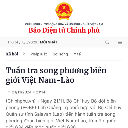
CHÍNH PHỦ NƯỚC CỘNG HÒA XÃ HỘI CHỦ NGHĨA VIỆT NAM
Báo Điện tử Chính phủ
Thứ bảy,
8/8/2026
MỚI NHẤT
Xã hội
Pháp luật
Đời sống
Y tế
Tuần tra song phương biên
giới Việt Nam-Lào
21/11/2024
21:14
(Chinhphu.vn) - Ngày 21/11, Bộ Chỉ huy Bộ đội biên
phòng (BĐBP) tỉnh Quảng Trị phối hợp với Bộ Chỉ huy
Quân sự tỉnh Salavan (Lào) tiến hành tuần tra song
phương đoạn biên giới Việt Nam-Lào, từ mốc quốc
giới 634 đến mốc quốc giới 636.