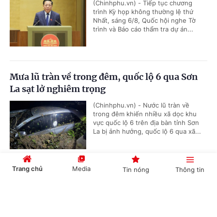
(Chinhphu.vn) - Tiếp tục chương
trình Kỳ họp không thường lệ thứ
Nhất, sáng 6/8, Quốc hội nghe Tờ
trình và Báo cáo thẩm tra dự án...
Mưa lũ tràn về trong đêm, quốc lộ 6 qua Sơn
La sạt lở nghiêm trọng
(Chinhphu.vn) - Nước lũ tràn về
trong đêm khiến nhiều xã dọc khu
vực quốc lộ 6 trên địa bàn tỉnh Sơn
La bị ảnh hưởng, quốc lộ 6 qua xã...
Trang chủ
Media
Tin nóng
Thông tin
Cắt giảm thủ tục, chuyển sang hậu kiểm trong
lĩnh vực bưu chính, đo lường
Cổng TTĐT Chính phủ
English
中文
(Chinhphu.vn) - Hai dự án luật mang
tính then chốt, tác động sâu rộng