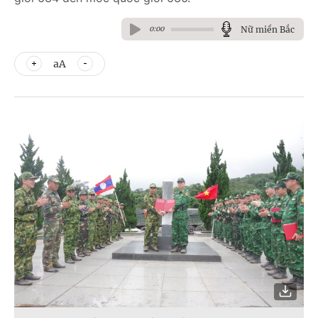
Nữ miền Bắc
0:00
aA