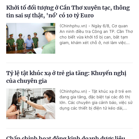
Khởi tố đối tượng ở Cần Thơ xuyên tạc, thông
tin sai sự thật, 'nổ' có 10 tỷ Euro
(Chinhphu.vn) - Ngày 6/8, Cơ quan
An ninh điều tra Công an TP. Cần Thơ
cho biết vừa khởi tố bị can, bắt tạm
giam, khám xét chỗ ở, nơi làm việc...
Tỷ lệ tật khúc xạ ở trẻ gia tăng: Khuyến nghị
của chuyên gia
(Chinhphu.vn) - Tật khúc xạ ở trẻ em
đang gia tăng, đặc biệt tại các đô thị
lớn. Các chuyên gia cảnh báo, việc sử
dụng các thiết bị điện tử kéo dài,...
Chấn chỉnh hoạt động kinh doanh dược liệu