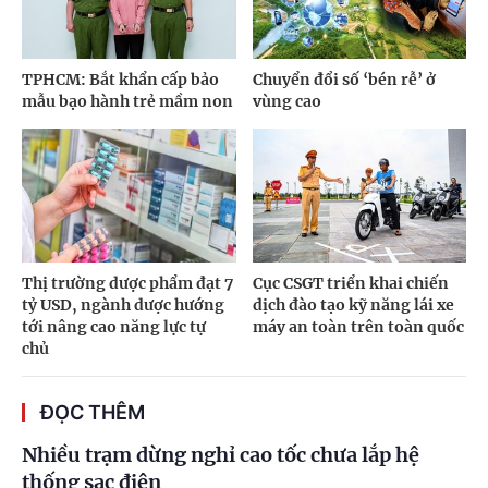
TPHCM: Bắt khẩn cấp bảo
Chuyển đổi số ‘bén rễ’ ở
mẫu bạo hành trẻ mầm non
vùng cao
Thị trường dược phẩm đạt 7
Cục CSGT triển khai chiến
tỷ USD, ngành dược hướng
dịch đào tạo kỹ năng lái xe
tới nâng cao năng lực tự
máy an toàn trên toàn quốc
chủ
ĐỌC THÊM
Nhiều trạm dừng nghỉ cao tốc chưa lắp hệ
thống sạc điện