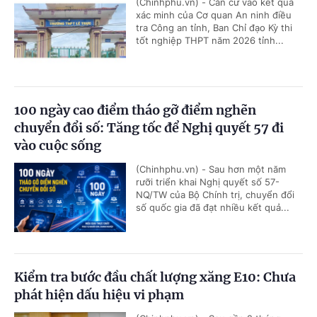
(Chinhphu.vn) - Căn cứ vào kết quả
xác minh của Cơ quan An ninh điều
tra Công an tỉnh, Ban Chỉ đạo Kỳ thi
tốt nghiệp THPT năm 2026 tỉnh...
100 ngày cao điểm tháo gỡ điểm nghẽn
chuyển đổi số: Tăng tốc để Nghị quyết 57 đi
vào cuộc sống
(Chinhphu.vn) - Sau hơn một năm
rưỡi triển khai Nghị quyết số 57-
NQ/TW của Bộ Chính trị, chuyển đổi
số quốc gia đã đạt nhiều kết quả...
Kiểm tra bước đầu chất lượng xăng E10: Chưa
phát hiện dấu hiệu vi phạm