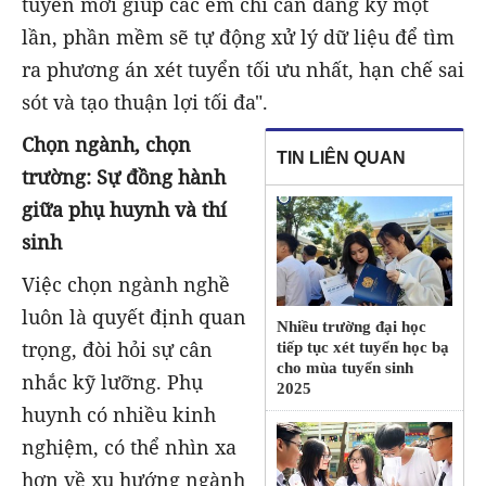
tuyển mới giúp các em chỉ cần đăng ký một
lần, phần mềm sẽ tự động xử lý dữ liệu để tìm
ra phương án xét tuyển tối ưu nhất, hạn chế sai
sót và tạo thuận lợi tối đa".
Chọn ngành, chọn
TIN LIÊN QUAN
trường: Sự đồng hành
giữa phụ huynh và thí
sinh
Việc chọn ngành nghề
luôn là quyết định quan
Nhiều trường đại học
trọng, đòi hỏi sự cân
tiếp tục xét tuyển học bạ
cho mùa tuyển sinh
nhắc kỹ lưỡng. Phụ
2025
huynh có nhiều kinh
nghiệm, có thể nhìn xa
hơn về xu hướng ngành