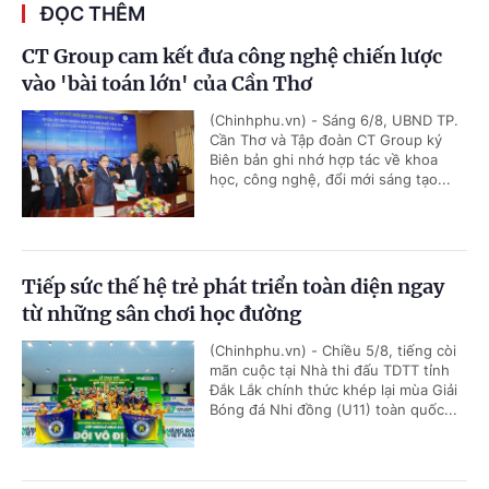
ĐỌC THÊM
CT Group cam kết đưa công nghệ chiến lược
vào 'bài toán lớn' của Cần Thơ
(Chinhphu.vn) - Sáng 6/8, UBND TP.
Cần Thơ và Tập đoàn CT Group ký
Biên bản ghi nhớ hợp tác về khoa
học, công nghệ, đổi mới sáng tạo...
Tiếp sức thế hệ trẻ phát triển toàn diện ngay
từ những sân chơi học đường
(Chinhphu.vn) - Chiều 5/8, tiếng còi
mãn cuộc tại Nhà thi đấu TDTT tỉnh
Đắk Lắk chính thức khép lại mùa Giải
Bóng đá Nhi đồng (U11) toàn quốc...