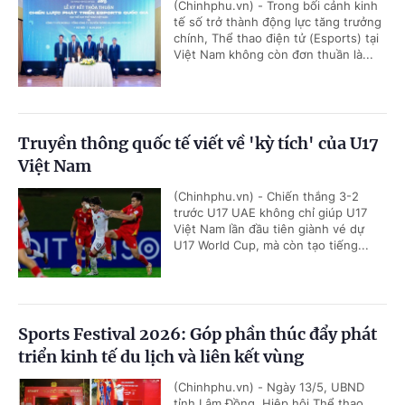
(Chinhphu.vn) - Trong bối cảnh kinh
tế số trở thành động lực tăng trưởng
chính, Thể thao điện tử (Esports) tại
Việt Nam không còn đơn thuần là...
Truyền thông quốc tế viết về 'kỳ tích' của U17
Việt Nam
(Chinhphu.vn) - Chiến thắng 3-2
trước U17 UAE không chỉ giúp U17
Việt Nam lần đầu tiên giành vé dự
U17 World Cup, mà còn tạo tiếng...
Sports Festival 2026: Góp phần thúc đẩy phát
triển kinh tế du lịch và liên kết vùng
(Chinhphu.vn) - Ngày 13/5, UBND
tỉnh Lâm Đồng, Hiệp hội Thể thao