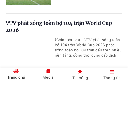
VTV phát sóng toàn bộ 104 trận World Cup
2026
(Chinhphu.vn) - VTV phát sóng toàn
bộ 104 trận World Cup 2026 phát
sóng toàn bộ 104 trận đấu trên nhiều
nền tảng, đồng thời cung cấp dịch...
Trang chủ
Media
Tin nóng
Thông tin
Nestlé MILO tiếp tục đồng hành cùng giải
bóng đá nhi đồng toàn quốc 2026
Cổng TTĐT Chính phủ
English
中文
(Chinhphu.vn) - Báo Thiếu niên Tiền
phong và Nhi đồng (TNTP&NĐ), Liên
đoàn Bóng đá Việt Nam (VFF) phối
hợp cùng nhãn hàng Nestlé MILO...