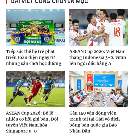
BÀI VIẾT CÙNG CHUYÊN MỤC
Tiếp sức thế hệ trẻ phát
ASEAN Cup 2026: Việt Nam
triển toàn diện ngay từ
thắng Indonesia 3-0, vươn
những sân chơi học đường
lên ngôi đầu bảng A
ASEAN Cup 2026: Bỏ lỡ
Gần 140 vận động viên
nhiều cơ hội ghi bàn, Đội
tranh tài tại Giải vô địch
tuyển Việt Nam hòa
bóng bàn quốc gia Báo
Singapore 0-0
Nhân Dân