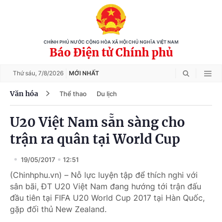
CHÍNH PHỦ NƯỚC CỘNG HÒA XÃ HỘI CHỦ NGHĨA VIỆT NAM
Báo Điện tử Chính phủ
Thứ sáu,
7/8/2026
MỚI NHẤT
Văn hóa
Thể thao
Du lịch
U20 Việt Nam sẵn sàng cho
trận ra quân tại World Cup
19/05/2017
12:51
(Chinhphu.vn) – Nỗ lực luyện tập để thích nghi với
sân bãi, ĐT U20 Việt Nam đang hướng tới trận đấu
đầu tiên tại FIFA U20 World Cup 2017 tại Hàn Quốc,
gặp đối thủ New Zealand.