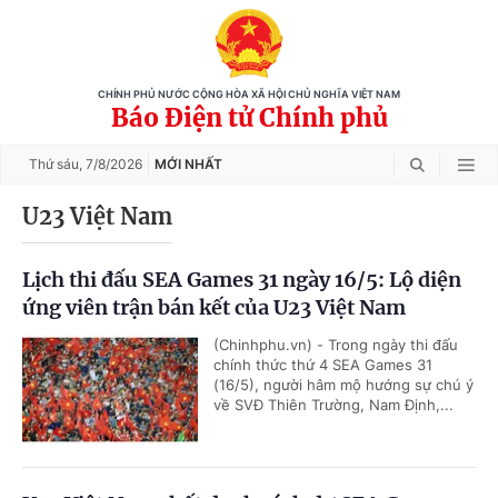
CHÍNH PHỦ NƯỚC CỘNG HÒA XÃ HỘI CHỦ NGHĨA VIỆT NAM
Báo Điện tử Chính phủ
Thứ sáu,
7/8/2026
MỚI NHẤT
U23 Việt Nam
Lịch thi đấu SEA Games 31 ngày 16/5: Lộ diện
ứng viên trận bán kết của U23 Việt Nam
(Chinhphu.vn) - Trong ngày thi đấu
chính thức thứ 4 SEA Games 31
(16/5), người hâm mộ hướng sự chú ý
về SVĐ Thiên Trường, Nam Định,...