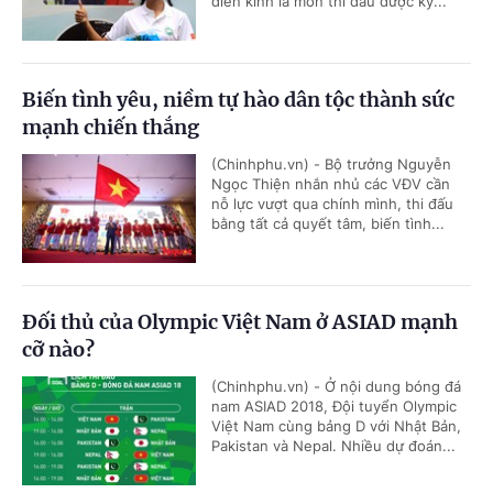
điền kinh là môn thi đấu được kỳ...
Biến tình yêu, niềm tự hào dân tộc thành sức
mạnh chiến thắng
(Chinhphu.vn) - Bộ trưởng Nguyễn
Ngọc Thiện nhắn nhủ các VĐV cần
nỗ lực vượt qua chính mình, thi đấu
bằng tất cả quyết tâm, biến tình...
Đối thủ của Olympic Việt Nam ở ASIAD mạnh
cỡ nào?
(Chinhphu.vn) - Ở nội dung bóng đá
nam ASIAD 2018, Đội tuyển Olympic
Việt Nam cùng bảng D với Nhật Bản,
Pakistan và Nepal. Nhiều dự đoán...