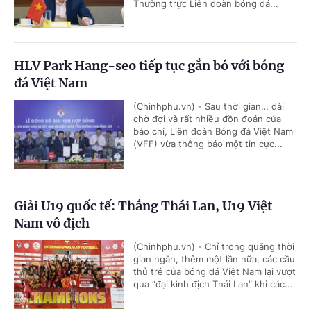
Thường trực Liên đoàn bóng đá...
HLV Park Hang-seo tiếp tục gắn bó với bóng
đá Việt Nam
(Chinhphu.vn) - Sau thời gian… dài
chờ đợi và rất nhiều đồn đoán của
báo chí, Liên đoàn Bóng đá Việt Nam
(VFF) vừa thông báo một tin cực...
Giải U19 quốc tế: Thắng Thái Lan, U19 Việt
Nam vô địch
(Chinhphu.vn) - Chỉ trong quãng thời
gian ngắn, thêm một lần nữa, các cầu
thủ trẻ của bóng đá Việt Nam lại vượt
qua “đại kình địch Thái Lan” khi các...