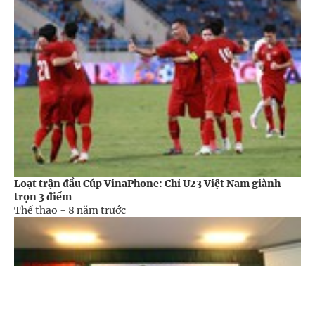
Loạt trận đầu Cúp VinaPhone: Chỉ U23 Việt Nam giành
trọn 3 điểm
Thể thao -
8 năm trước
Cổng TTĐT Chính phủ
English
中文