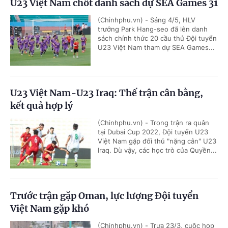
U23 Việt Nam chốt danh sách dự SEA Games 31
(Chinhphu.vn) - Sáng 4/5, HLV
trưởng Park Hang-seo đã lên danh
sách chính thức 20 cầu thủ Đội tuyển
U23 Việt Nam tham dự SEA Games...
U23 Việt Nam-U23 Iraq: Thế trận cân bằng,
kết quả hợp lý
(Chinhphu.vn) - Trong trận ra quân
tại Dubai Cup 2022, Đội tuyển U23
Việt Nam gặp đối thủ "nặng cân" U23
Iraq. Dù vậy, các học trò của Quyền...
Trước trận gặp Oman, lực lượng Đội tuyển
Việt Nam gặp khó
(Chinhphu.vn) - Trưa 23/3, cuộc họp