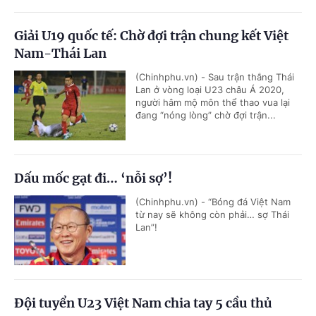
Giải U19 quốc tế: Chờ đợi trận chung kết Việt
Nam-Thái Lan
(Chinhphu.vn) - Sau trận thắng Thái
Lan ở vòng loại U23 châu Á 2020,
người hâm mộ môn thể thao vua lại
đang “nóng lòng” chờ đợi trận...
Dấu mốc gạt đi… ‘nỗi sợ’!
(Chinhphu.vn) - “Bóng đá Việt Nam
từ nay sẽ không còn phải… sợ Thái
Lan”!
Đội tuyển U23 Việt Nam chia tay 5 cầu thủ