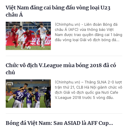
Việt Nam đăng cai bảng đấu vòng loại U23
châu Á
(Chinhphu.vn) - Liên đoàn Bóng đá
châu Á (AFC) vừa thông báo Việt
Nam được trao quyền đăng cai 1 bảng
đấu vòng loại Giải vô địch bóng đá...
Chức vô địch V.League mùa bóng 2018 đã có
chủ
(Chinhphu.vn) – Thắng SLNA 2-0 lượt
trận thứ 21, CLB Hà Nội giành chức vô
địch Giải vô địch quốc gia Nuti Cafe
V.League 2018 trước 5 vòng đấu.
Bóng đá Việt Nam: Sau ASIAD là AFF Cup…