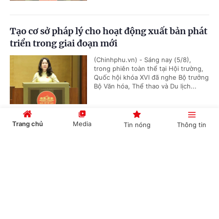
Tạo cơ sở pháp lý cho hoạt động xuất bản phát
triển trong giai đoạn mới
(Chinhphu.vn) - Sáng nay (5/8),
trong phiên toàn thể tại Hội trường,
Quốc hội khóa XVI đã nghe Bộ trưởng
Bộ Văn hóa, Thể thao và Du lịch...
Trang chủ
Media
Tin nóng
Thông tin
Chủ tịch Quốc hội kiêm Chủ tịch Hạ viện
Vương quốc Thái Lan bắt đầu thăm chính thức
Cổng TTĐT Chính phủ
English
中文
Việt Nam
(Chinhphu.vn) - Sáng 5/8, Chủ tịch
Quốc hội kiêm Chủ tịch Hạ viện
Vương quốc Thái Lan Sophon Zaram
đến Hà Nội, bắt đầu chuyến thăm...
Chuyên mục