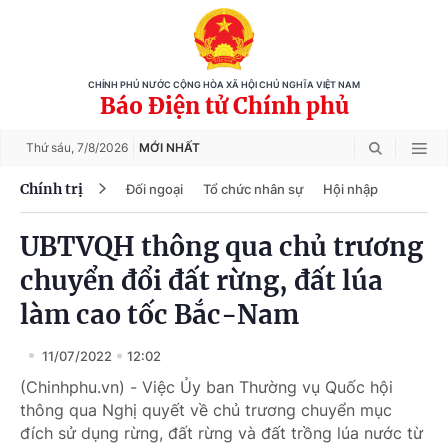
CHÍNH PHỦ NƯỚC CỘNG HÒA XÃ HỘI CHỦ NGHĨA VIỆT NAM
Báo Điện tử Chính phủ
Thứ sáu,
7/8/2026
MỚI NHẤT
Chính trị
Đối ngoại
Tổ chức nhân sự
Hội nhập
UBTVQH thông qua chủ trương
chuyển đổi đất rừng, đất lúa
làm cao tốc Bắc-Nam
11/07/2022
12:02
(Chinhphu.vn) - Việc Ủy ban Thường vụ Quốc hội
thông qua Nghị quyết về chủ trương chuyển mục
đích sử dụng rừng, đất rừng và đất trồng lúa nước từ