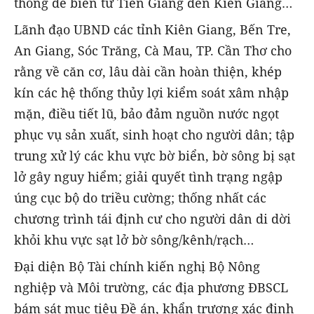
thống đê biển từ Tiền Giang đến Kiên Giang…
Lãnh đạo UBND các tỉnh Kiên Giang, Bến Tre,
An Giang, Sóc Trăng, Cà Mau, TP. Cần Thơ cho
rằng về căn cơ, lâu dài cần hoàn thiện, khép
kín các hệ thống thủy lợi kiểm soát xâm nhập
mặn, điều tiết lũ, bảo đảm nguồn nước ngọt
phục vụ sản xuất, sinh hoạt cho người dân; tập
trung xử lý các khu vực bờ biển, bờ sông bị sạt
lở gây nguy hiểm; giải quyết tình trạng ngập
úng cục bộ do triều cường; thống nhất các
chương trình tái định cư cho người dân di dời
khỏi khu vực sạt lở bờ sông/kênh/rạch…
Đại diện Bộ Tài chính kiến nghị Bộ Nông
nghiệp và Môi trường, các địa phương ĐBSCL
bám sát mục tiêu Đề án, khẩn trương xác định