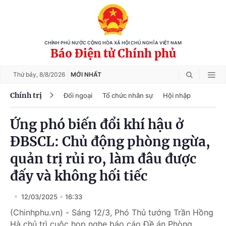
CHÍNH PHỦ NƯỚC CỘNG HÒA XÃ HỘI CHỦ NGHĨA VIỆT NAM
Báo Điện tử Chính phủ
Thứ bảy,
8/8/2026
MỚI NHẤT
Chính trị
Đối ngoại
Tổ chức nhân sự
Hội nhập
Ứng phó biến đổi khí hậu ở
ĐBSCL: Chủ động phòng ngừa,
quản trị rủi ro, làm đâu được
đấy và không hối tiếc
12/03/2025
16:33
(Chinhphu.vn) - Sáng 12/3, Phó Thủ tướng Trần Hồng
Hà chủ trì cuộc họp nghe báo cáo Đề án Phòng,