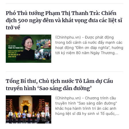
Phó Thủ tướng Phạm Thị Thanh Trà: Chiến
dịch 500 ngày đêm và khát vọng đưa các liệt sĩ
trở về
(Chinhphu.vn) - Được phát động
trong bối cảnh cả nước đẩy mạnh các
hoạt động "Đền ơn đáp nghĩa", hướng
tới kỷ niệm 80 năm Ngày Thương...
Tổng Bí thư, Chủ tịch nước Tô Lâm dự Cầu
truyền hình ‘Sao sáng dẫn đường’
(Chinhphu.vn) - Chương trình cầu
truyền hình "Sao sáng dẫn đường"
khắc họa hành trình tri ân các anh
hùng liệt sĩ đã hy sinh vì Tổ quốc,...