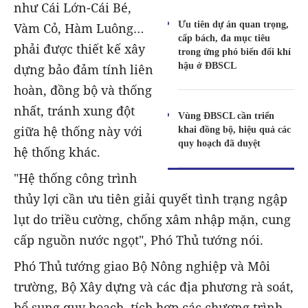
như Cái Lớn-Cái Bé,
Ưu tiên dự án quan trọng,
Vàm Cỏ, Hàm Luông…
cấp bách, đa mục tiêu
phải được thiết kế xây
trong ứng phó biến đổi khí
hậu ở ĐBSCL
dựng bảo đảm tính liên
hoàn, đồng bộ và thống
nhất, tránh xung đột
Vùng ĐBSCL cần triển
giữa hệ thống này với
khai đồng bộ, hiệu quả các
quy hoạch đã duyệt
hệ thống khác.
"Hệ thống công trình
thủy lợi cần ưu tiên giải quyết tình trạng ngập
lụt do triều cường, chống xâm nhập mặn, cung
cấp nguồn nước ngọt", Phó Thủ tướng nói.
Phó Thủ tướng giao Bộ Nông nghiệp và Môi
trường, Bộ Xây dựng và các địa phương rà soát,
bổ sung quy hoạch, tích hợp các chương trình,