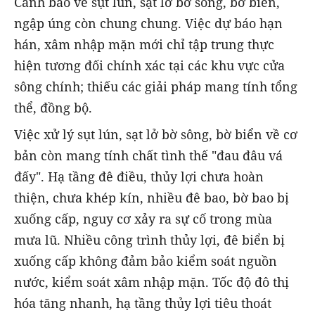
Cảnh báo về sụt lún, sạt lở bờ sông, bờ biển,
ngập úng còn chung chung. Việc dự báo hạn
hán, xâm nhập mặn mới chỉ tập trung thực
hiện tương đối chính xác tại các khu vực cửa
sông chính; thiếu các giải pháp mang tính tổng
thể, đồng bộ.
Việc xử lý sụt lún, sạt lở bờ sông, bờ biển về cơ
bản còn mang tính chất tình thế "đau đâu vá
đấy". Hạ tầng đê điều, thủy lợi chưa hoàn
thiện, chưa khép kín, nhiều đê bao, bờ bao bị
xuống cấp, nguy cơ xảy ra sự cố trong mùa
mưa lũ. Nhiều công trình thủy lợi, đê biển bị
xuống cấp không đảm bảo kiểm soát nguồn
nước, kiểm soát xâm nhập mặn. Tốc độ đô thị
hóa tăng nhanh, hạ tầng thủy lợi tiêu thoát