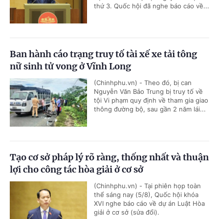
thứ 3. Quốc hội đã nghe báo cáo về...
Ban hành cáo trạng truy tố tài xế xe tải tông
nữ sinh tử vong ở Vĩnh Long
(Chinhphu.vn) - Theo đó, bị can
Nguyễn Văn Bảo Trung bị truy tố về
tội Vi phạm quy định về tham gia giao
thông đường bộ, sau gần 2 năm lái...
Tạo cơ sở pháp lý rõ ràng, thống nhất và thuận
lợi cho công tác hòa giải ở cơ sở
(Chinhphu.vn) - Tại phiên họp toàn
thể sáng nay (5/8), Quốc hội khóa
XVI nghe báo cáo về dự án Luật Hòa
giải ở cơ sở (sửa đổi).