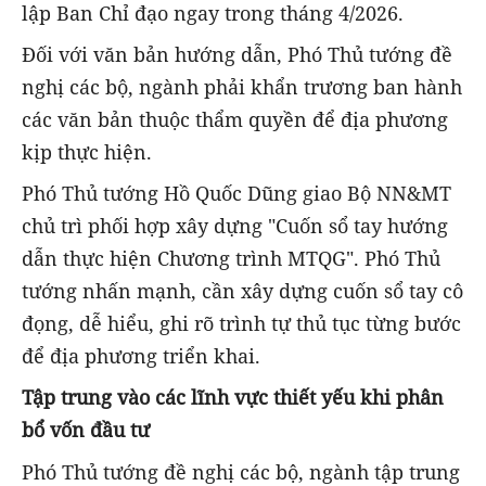
lập Ban Chỉ đạo ngay trong tháng 4
/2026
.
Đối
với
văn bản hướng dẫn
, Phó Thủ tướng đề
nghị c
ác bộ
,
ngành phải khẩn trương ban hành
các văn bản thuộc thẩm quyền
để địa phương
kịp thực hiện.
Phó
Thủ tướng Hồ Quốc Dũng giao
Bộ NN
&MT
chủ trì phối hợp xây dựng "Cuốn sổ tay hướng
dẫn
thực hiện Chương trình MTQG
". Phó
Thủ
tướng nhấn mạnh, cần xây dựng
cuốn sổ tay cô
đọng, dễ hiểu, ghi rõ trình tự thủ tục từng bước
để địa
phương
triển
khai.
T
ập trung vào các lĩnh vực thiết yếu
khi phân
bổ vốn đầu tư
Phó
Thủ tướng đ
ề nghị các bộ
,
ngành
t
ập trung