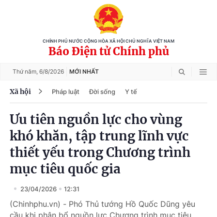
CHÍNH PHỦ NƯỚC CỘNG HÒA XÃ HỘI CHỦ NGHĨA VIỆT NAM
Báo Điện tử Chính phủ
Thứ năm,
6/8/2026
MỚI NHẤT
Xã hội
Pháp luật
Đời sống
Y tế
Ưu tiên nguồn lực cho vùng
khó khăn, tập trung lĩnh vực
thiết yếu trong Chương trình
mục tiêu quốc gia
23/04/2026
12:31
(Chinhphu.vn) - Phó Thủ tướng Hồ Quốc Dũng yêu
cầu khi phân bổ nguồn lực Chương trình mục tiêu