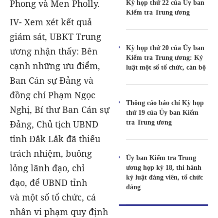
Phong và Men Pholly.
Kỳ họp thứ 22 của Ủy ban
Kiểm tra Trung ương
IV- Xem xét kết quả
giám sát, UBKT Trung
Kỳ họp thứ 20 của Ủy ban
ương nhận thấy: Bên
Kiểm tra Trung ương: Kỷ
cạnh những ưu điểm,
luật một số tổ chức, cán bộ
Ban Cán sự Đảng và
đồng chí Phạm Ngọc
Thông cáo báo chí Kỳ họp
Nghị, Bí thư Ban Cán sự
thứ 19 của Ủy ban Kiểm
tra Trung ương
Đảng, Chủ tịch UBND
tỉnh Đắk Lắk đã thiếu
trách nhiệm, buông
Ủy ban Kiểm tra Trung
lỏng lãnh đạo, chỉ
ương họp kỳ 18, thi hành
kỷ luật đảng viên, tổ chức
đạo, để UBND tỉnh
đảng
và một số tổ chức, cá
nhân vi phạm quy định