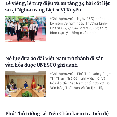
Lễ viếng, lễ truy điệu và an táng 34 hài cốt liệt
sĩ tại Nghĩa trang Liệt sĩ Vị Xuyên
(Chinhphu.vn) - Ngày 26/7, nhân dịp
kỷ niệm 79 năm ngày Thương binh-
Liệt sĩ (27/7/1947-27/7/2026); thực
hiện đạo lý "Uống nước nhớ...
Nỗ lực đưa áo dài Việt Nam trở thành di sản
văn hóa được UNESCO ghi danh
(Chinhphu.vn) - Phó Thủ tướng Phạm
Thị Thanh Trà đề nghị Hiệp hội Văn
hóa Áo dài Việt Nam phối hợp với Bộ
Văn hóa, Thể thao và Du lịch đẩy...
Phó Thủ tướng Lê Tiến Châu kiểm tra tiến độ