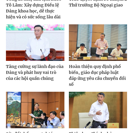
Tô Lâm: Xây dựng Điều lệ
Thứ trưởng Bộ Ngoại giao
Đảng khoa học, dễ thực
hiện và có sức sống lâu dài
Tăng cường sự lãnh đạo của
Hoàn thiện quy định phổ
Đảng và phát huy vai trò
biến, giáo dục pháp luật
của các hội quần chúng
đáp ứng yêu cầu chuyển đổi
số