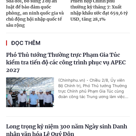
Sửa đổi, bổ sung 2 dự án
Phiên họp Chính phủ
luật để bảo đảm quốc
thường kỳ tháng 7: Xuất
phòng, an ninh quốc gia và
nhập khẩu ước đạt 659,6 tỷ
chủ động hội nhập quốc tế
USD, tăng 28,1%
sâu rộng
ĐỌC THÊM
Phó Thủ tướng Thường trực Phạm Gia Túc
kiểm tra tiến độ các công trình phục vụ APEC
2027
(Chinhphu.vn) - Chiều 2/8, Ủy viên
Bộ Chính trị, Phó Thủ tướng Thường
trực Chính phủ Phạm Gia Túc cùng
đoàn công tác Trung ương làm việc...
Long trọng kỷ niệm 300 năm Ngày sinh Danh
nhân văn hóa Lê Quý Đôn