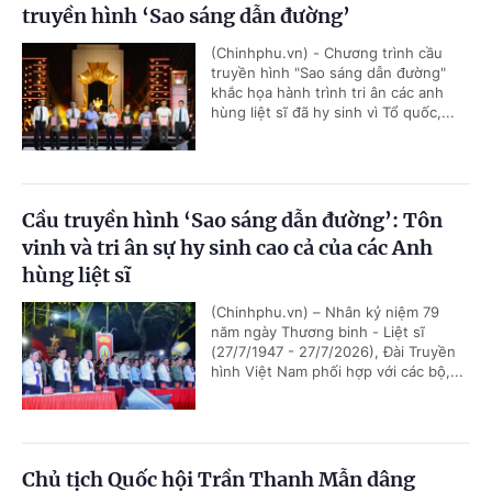
truyền hình ‘Sao sáng dẫn đường’
(Chinhphu.vn) - Chương trình cầu
truyền hình "Sao sáng dẫn đường"
khắc họa hành trình tri ân các anh
hùng liệt sĩ đã hy sinh vì Tổ quốc,...
Cầu truyền hình ‘Sao sáng dẫn đường’: Tôn
vinh và tri ân sự hy sinh cao cả của các Anh
hùng liệt sĩ
(Chinhphu.vn) – Nhân kỷ niệm 79
năm ngày Thương binh - Liệt sĩ
(27/7/1947 - 27/7/2026), Đài Truyền
hình Việt Nam phối hợp với các bộ,...
Chủ tịch Quốc hội Trần Thanh Mẫn dâng