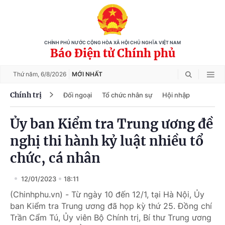
CHÍNH PHỦ NƯỚC CỘNG HÒA XÃ HỘI CHỦ NGHĨA VIỆT NAM
Báo Điện tử Chính phủ
Thứ năm,
6/8/2026
MỚI NHẤT
Chính trị
Đối ngoại
Tổ chức nhân sự
Hội nhập
Ủy ban Kiểm tra Trung ương đề
nghị thi hành kỷ luật nhiều tổ
chức, cá nhân
12/01/2023
18:11
(Chinhphu.vn) - Từ ngày 10 đến 12/1, tại Hà Nội, Ủy
ban Kiểm tra Trung ương đã họp kỳ thứ 25. Đồng chí
Trần Cẩm Tú, Ủy viên Bộ Chính trị, Bí thư Trung ương