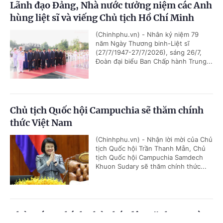
Lãnh đạo Đảng, Nhà nước tưởng niệm các Anh
hùng liệt sĩ và viếng Chủ tịch Hồ Chí Minh
(Chinhphu.vn) - Nhân kỷ niệm 79
năm Ngày Thương binh-Liệt sĩ
(27/7/1947-27/7/2026), sáng 26/7,
Đoàn đại biểu Ban Chấp hành Trung...
Chủ tịch Quốc hội Campuchia sẽ thăm chính
thức Việt Nam
(Chinhphu.vn) - Nhận lời mời của Chủ
tịch Quốc hội Trần Thanh Mẫn, Chủ
tịch Quốc hội Campuchia Samdech
Khuon Sudary sẽ thăm chính thức...
Thủ tướng Chính phủ phát động "Phong trào