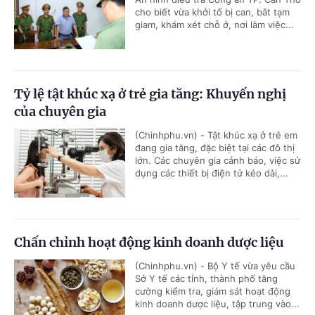
cho biết vừa khởi tố bị can, bắt tạm
giam, khám xét chỗ ở, nơi làm việc...
Tỷ lệ tật khúc xạ ở trẻ gia tăng: Khuyến nghị
của chuyên gia
(Chinhphu.vn) - Tật khúc xạ ở trẻ em
đang gia tăng, đặc biệt tại các đô thị
lớn. Các chuyên gia cảnh báo, việc sử
dụng các thiết bị điện tử kéo dài,...
Chấn chỉnh hoạt động kinh doanh dược liệu
(Chinhphu.vn) - Bộ Y tế vừa yêu cầu
Sở Y tế các tỉnh, thành phố tăng
cường kiểm tra, giám sát hoạt động
kinh doanh dược liệu, tập trung vào...