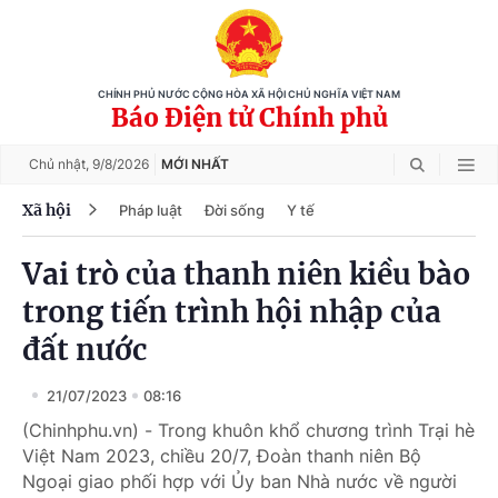
CHÍNH PHỦ NƯỚC CỘNG HÒA XÃ HỘI CHỦ NGHĨA VIỆT NAM
Báo Điện tử Chính phủ
Chủ nhật,
9/8/2026
MỚI NHẤT
Xã hội
Pháp luật
Đời sống
Y tế
Vai trò của thanh niên kiều bào
trong tiến trình hội nhập của
đất nước
21/07/2023
08:16
(Chinhphu.vn) - Trong khuôn khổ chương trình Trại hè
Việt Nam 2023, chiều 20/7, Đoàn thanh niên Bộ
Ngoại giao phối hợp với Ủy ban Nhà nước về người