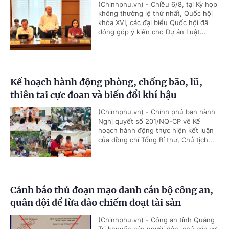
(Chinhphu.vn) - Chiều 6/8, tại Kỳ họp
không thường lệ thứ nhất, Quốc hội
khóa XVI, các đại biểu Quốc hội đã
đóng góp ý kiến cho Dự án Luật...
Kế hoạch hành động phòng, chống bão, lũ,
thiên tai cực đoan và biến đổi khí hậu
(Chinhphu.vn) - Chính phủ ban hành
Nghị quyết số 201/NQ-CP về Kế
hoạch hành động thực hiện kết luận
của đồng chí Tổng Bí thư, Chủ tịch...
Cảnh báo thủ đoạn mạo danh cán bộ công an,
quân đội để lừa đảo chiếm đoạt tài sản
(Chinhphu.vn) - Công an tỉnh Quảng
Trị khuyến cáo người dân, chủ các cơ