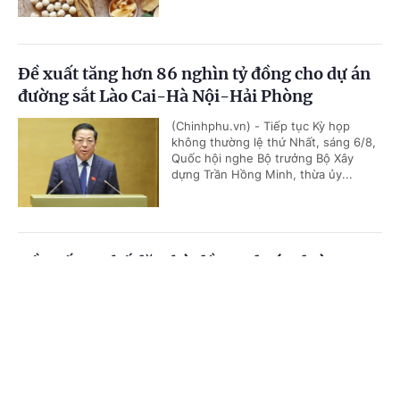
Đề xuất tăng hơn 86 nghìn tỷ đồng cho dự án
đường sắt Lào Cai-Hà Nội-Hải Phòng
(Chinhphu.vn) - Tiếp tục Kỳ họp
không thường lệ thứ Nhất, sáng 6/8,
Quốc hội nghe Bộ trưởng Bộ Xây
dựng Trần Hồng Minh, thừa ủy...
Đề xuất cơ chế đặc thù đầu tư dự án đường
Vành đai 5-Vùng Thủ đô Hà Nội
Cổng TTĐT Chính phủ
English
中文
(Chinhphu.vn) - Tiếp tục chương
trình Kỳ họp không thường lệ thứ
Trang chủ
Media
Tin nóng
Thông tin
Nhất, sáng 6/8, Quốc hội nghe Tờ
trình và Báo cáo thẩm tra dự án...