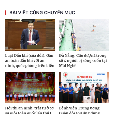
BÀI VIẾT CÙNG CHUYÊN MỤC
Luật Dầu khí (sửa đổi): Gắn
Đà Nẵng: Cứu được 2 trong
an toàn dầu khí với an
số 4 người bị sóng cuốn tại
ninh, quốc phòng trên biển
Mũi Nghê
Hội thi an ninh, trật tự ở cơ
Bệnh viện Trung ương
sở giỏi toàn quốc lần thứ I
Quân đội 108 ứng dụng