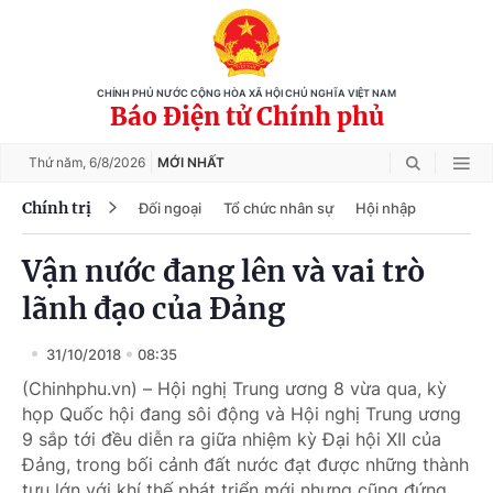
CHÍNH PHỦ NƯỚC CỘNG HÒA XÃ HỘI CHỦ NGHĨA VIỆT NAM
Báo Điện tử Chính phủ
Thứ năm,
6/8/2026
MỚI NHẤT
Chính trị
Đối ngoại
Tổ chức nhân sự
Hội nhập
Vận nước đang lên và vai trò
lãnh đạo của Đảng
31/10/2018
08:35
(Chinhphu.vn) – Hội nghị Trung ương 8 vừa qua, kỳ
họp Quốc hội đang sôi động và Hội nghị Trung ương
9 sắp tới đều diễn ra giữa nhiệm kỳ Đại hội XII của
Đảng, trong bối cảnh đất nước đạt được những thành
tựu lớn với khí thế phát triển mới nhưng cũng đứng