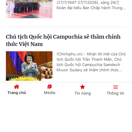
(27/7/1947-27/7/2026), sáng 26/7,
Đoàn đại biểu Ban Chấp hành Trung...
Chủ tịch Quốc hội Campuchia sẽ thăm chính
thức Việt Nam
(Chinhphu.vn) - Nhận lời mời của Chủ
tịch Quốc hội Trần Thanh Mẫn, Chủ
tịch Quốc hội Campuchia Samdech
Khuon Sudary sẽ thăm chính thức...
Trang chủ
Media
Tin nóng
Thông tin
Thủ tướng Chính phủ phát động "Phong trào
đẩy mạnh chăm lo người có công với cách
Cổng TTĐT Chính phủ
English
中文
mạng"
(Chinhphu.vn) - Sáng 23/7, tại Hà
Nội, Thủ tướng Chính phủ Lê Minh