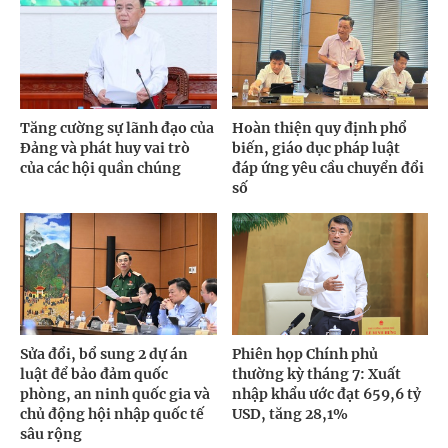
Tăng cường sự lãnh đạo của
Hoàn thiện quy định phổ
Đảng và phát huy vai trò
biến, giáo dục pháp luật
của các hội quần chúng
đáp ứng yêu cầu chuyển đổi
số
Sửa đổi, bổ sung 2 dự án
Phiên họp Chính phủ
luật để bảo đảm quốc
thường kỳ tháng 7: Xuất
phòng, an ninh quốc gia và
nhập khẩu ước đạt 659,6 tỷ
chủ động hội nhập quốc tế
USD, tăng 28,1%
sâu rộng