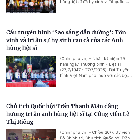
hùng liệt sĩ đã hy sinh vì Tổ quốc,...
Cầu truyền hình ‘Sao sáng dẫn đường’: Tôn
vinh và tri ân sự hy sinh cao cả của các Anh
hùng liệt sĩ
(Chinhphu.vn) – Nhân kỷ niệm 79
năm ngày Thương binh - Liệt sĩ
(27/7/1947 - 27/7/2026), Đài Truyền
hình Việt Nam phối hợp với các bộ,...
Chủ tịch Quốc hội Trần Thanh Mẫn dâng
hương tri ân anh hùng liệt sĩ tại Công viên Lê
Thị Riêng
(Chinhphu.vn) - Chiều 26/7, Ủy viên
Bộ Chính trị, Chủ tịch Quốc hội Trần