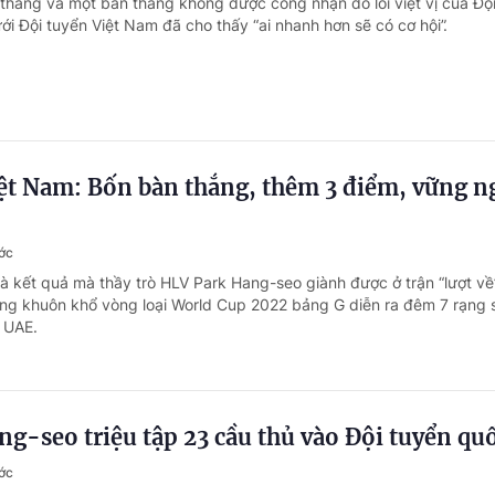
thắng và một bàn thắng không được công nhận do lỗi việt vị của Độ
ới Đội tuyển Việt Nam đã cho thấy “ai nhanh hơn sẽ có cơ hội”.
ệt Nam: Bốn bàn thắng, thêm 3 điểm, vững n
ớc
à kết quả mà thầy trò HLV Park Hang-seo giành được ở trận “lượt về”
ong khuôn khổ vòng loại World Cup 2022 bảng G diễn ra đêm 7 rạng
, UAE.
g-seo triệu tập 23 cầu thủ vào Đội tuyển quố
ớc