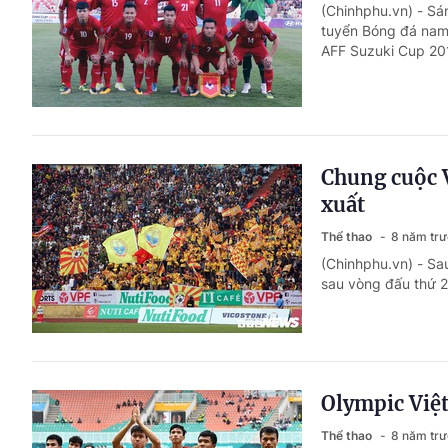
(Chinhphu.vn) - Sá
tuyển Bóng đá nam
AFF Suzuki Cup 20
Chung cuộc V
xuất
Thể thao
8 năm tr
(Chinhphu.vn) - Sa
sau vòng đấu thứ 2
Olympic Việt
Thể thao
8 năm tr