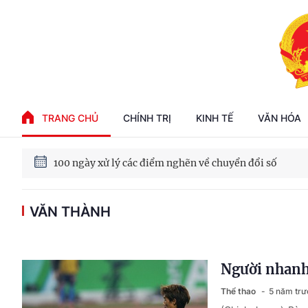
Phát triển kinh tế nhà nước trong kỷ nguyên mới
TRANG CHỦ
CHÍNH TRỊ
KINH TẾ
VĂN HÓA
100 ngày xử lý các điểm nghẽn về chuyển đổi số
VĂN THÀNH
Phát triển nhà ở cho thuê - Trụ cột chiến lược, lâu dài
Phát triển kinh tế nhà nước trong kỷ nguyên mới
Người nhanh 
Thể thao
5 năm trư