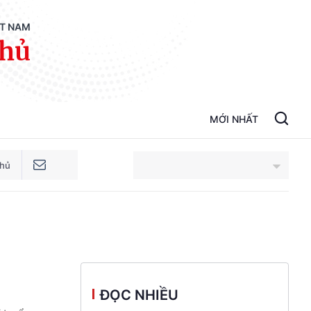
ỆT NAM
phủ
MỚI NHẤT
phủ
An Giang
Bắc Ninh
Cao Bằng
ĐỌC NHIỀU