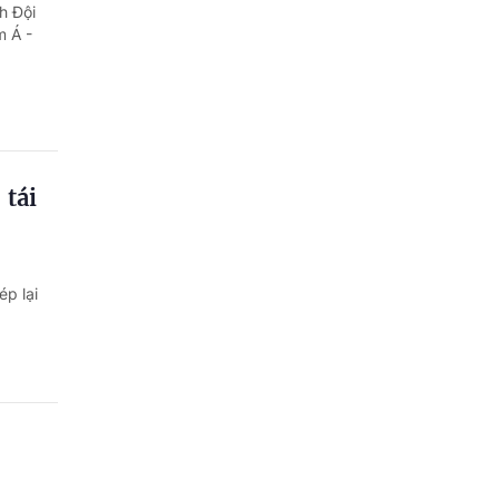
Quảng Ngãi
h Đội
m Á -
Quảng Ninh
Quảng Trị
Sơn La
 tái
Thanh Hóa
Thái Nguyên
ép lại
Thừa Thiên Huế
Tuyên Quang
Tây Ninh
Vĩnh Long