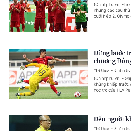
(Chinhphu.vn) -Tro
nhưng các cầu thủ V
cuối hiệp 2, Olympi
Dừng bước t
chương Đồn
Thể thao
8 năm tr
(Chinhphu.vn) - Gặ
khủng khiếp trước 
học trò của HLV Pa
Đến người kh
Thể thao
8 năm tr