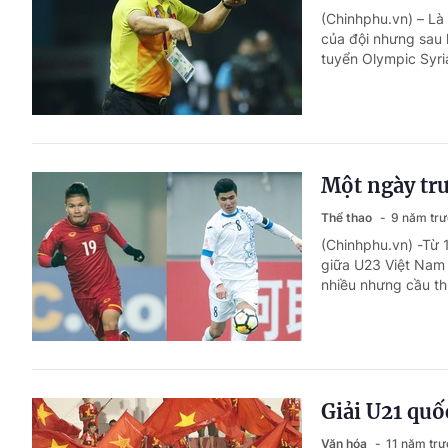
(Chinhphu.vn) – Là 
của đội nhưng sau 
tuyển Olympic Syria
Một ngày trư
Thể thao
9 năm tr
(Chinhphu.vn) -Từ 
giữa U23 Việt Nam 
nhiều nhưng cầu thủ
Giải U21 quố
Văn hóa
11 năm trư