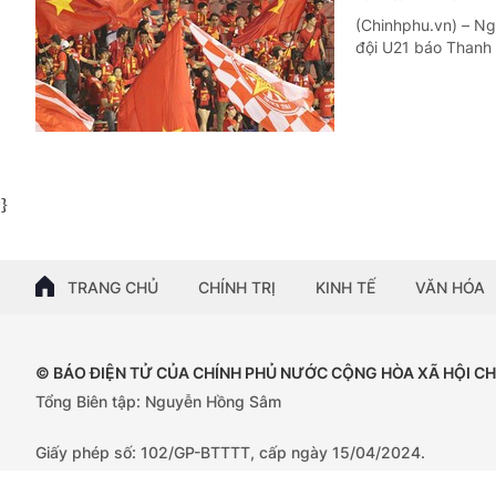
(Chinhphu.vn) – Ng
đội U21 báo Thanh 
}
TRANG CHỦ
CHÍNH TRỊ
KINH TẾ
VĂN HÓA
© BÁO ĐIỆN TỬ CỦA CHÍNH PHỦ NƯỚC CỘNG HÒA XÃ HỘI C
Tổng Biên tập: Nguyễn Hồng Sâm
Giấy phép số: 102/GP-BTTTT, cấp ngày 15/04/2024.
Trụ sở: 16 Lê Hồng Phong - Ba Đình - Hà Nội;