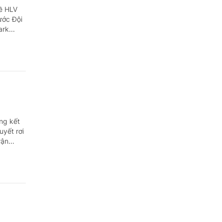
về HLV
ước Đội
rk...
ng kết
yết rơi
ận...