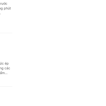
trước
ng phút
.
sức ép
ưng các
ẩm...