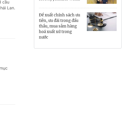
3 cầu
Hưng Yên
hái Lan.
Đề xuất chính sách ưu
Hải Phòng
tiên, ưu đãi trong đấu
thầu, mua sắm hàng
hoá xuất xứ trong
Khánh Hòa
nước
Lai Châu
Lào Cai
 mục
Lâm Đồng
Lạng Sơn
Nghệ An
Ninh Bình
Phú Thọ