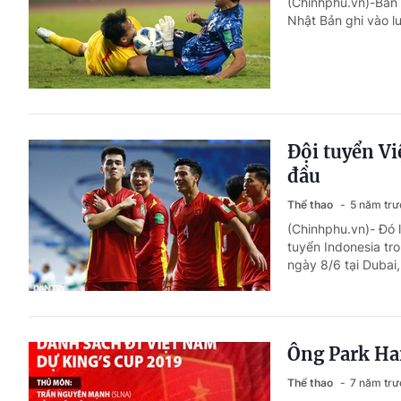
(Chinhphu.vn)-Bàn 
Nhật Bản ghi vào lư
Đội tuyển Vi
đầu
Thể thao
5 năm trư
(Chinhphu.vn)- Đó l
tuyển Indonesia tr
ngày 8/6 tại Dubai
Ông Park Han
Thể thao
7 năm trư