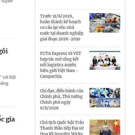
Cà Mau
i tuyển
Cần Thơ
Trước 31/8/2026,
hoàn thành kế hoạch
Điện Biên
cơ cấu lại vốn nhà
nước tại doanh nghiệp
Đà Nẵng
giai đoạn 2026-2030
gôi
Đắk Lắk
FUTA Express và VET
hợp tác mở rộng kết
Đồng Nai
nối logistics xuyên
biên giới Việt Nam -
Campuchia
 với Đội
Đồng Tháp
 sáng
Gia Lai
Chỉ đạo, điều hành của
Chính phủ, Thủ tướng
Chính phủ ngày
Hà Nội
6/8/2026
Hồ Chí Minh
c gia
Chủ tịch Quốc hội Trần
Thanh Mẫn tiếp Đại sứ
Hà Tĩnh
Hoa Kỳ Jennifer Wicks