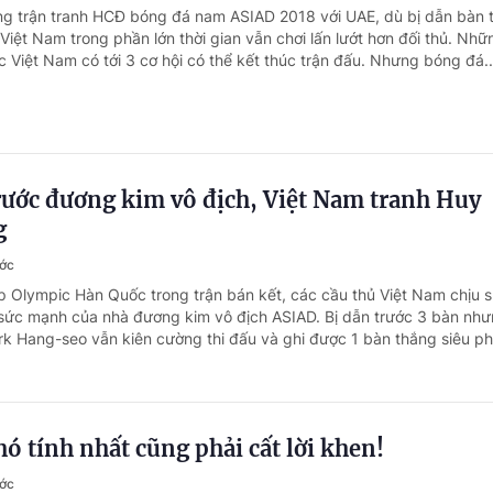
ng trận tranh HCĐ bóng đá nam ASIAD 2018 với UAE, dù bị dẫn bàn 
iệt Nam trong phần lớn thời gian vẫn chơi lấn lướt hơn đối thủ. Nhữ
c Việt Nam có tới 3 cơ hội có thể kết thúc trận đấu. Nhưng bóng đá..
rước đương kim vô địch, Việt Nam tranh Huy
g
ước
p Olympic Hàn Quốc trong trận bán kết, các cầu thủ Việt Nam chịu 
sức mạnh của nhà đương kim vô địch ASIAD. Bị dẫn trước 3 bàn nh
rk Hang-seo vẫn kiên cường thi đấu và ghi được 1 bàn thắng siêu ph
ó tính nhất cũng phải cất lời khen!
ước