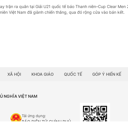
ay trận ra quân tại Giải U21 quốc tế báo Thanh niên–Cup Clear Men 
niên Việt Nam đã giành chiến thắng, qua đó rộng cửa vào bán kết.
XÃ HỘI
KHOA GIÁO
QUỐC TẾ
GÓP Ý HIẾN KẾ
HỦ NGHĨA VIỆT NAM
Tải ứng dụng:
BÁO ĐIỆN TỬ CHÍNH PHỦ