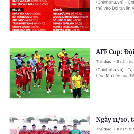
(Chinhphu.vn) - Ch
thủ vào Đội tuyển 
AFF Cup: Độ
Thể thao
8 năm tr
(Chinhphu.vn) - Tạ
tiêu đầu tiên của Đ
Ngày 11/10, 
Thể thao
8 năm tr