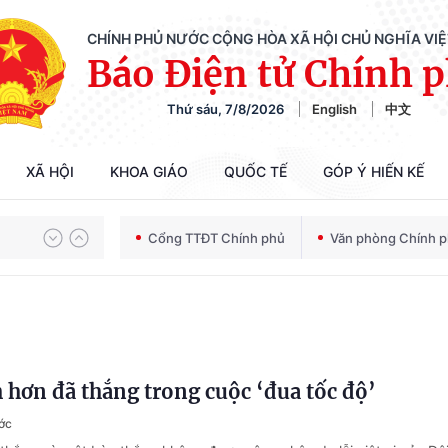
CHÍNH PHỦ NƯỚC CỘNG HÒA XÃ HỘI CHỦ NGHĨA VI
Báo Điện tử Chính 
Thứ sáu, 7/8/2026
English
中文
XÃ HỘI
KHOA GIÁO
QUỐC TẾ
GÓP Ý HIẾN KẾ
Chiến dịch 500 ngày đêm tìm kiếm, quy tập và xác định danh tính hài cốt liệt sĩ
Cổng TTĐT Chính phủ
Văn phòng Chính 
Bảo vệ nền tảng tư tưởng của Đảng trong kỷ nguyên phát triển mới
hơn đã thắng trong cuộc ‘đua tốc độ’
Chiến dịch 500 ngày đêm tìm kiếm, quy tập và xác định danh tính hài cốt liệt sĩ
ớc