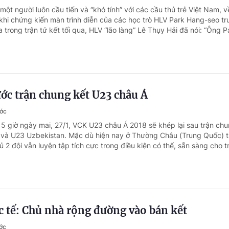
một người luôn cầu tiến và “khó tính” với các cầu thủ trẻ Việt Nam, 
khi chứng kiến màn trình diễn của các học trò HLV Park Hang-seo tr
 trong trận tứ kết tối qua, HLV “lão làng” Lê Thụy Hải đã nói: “Ông Pa
ớc trận chung kết U23 châu Á
ước
15 giờ ngày mai, 27/1, VCK U23 châu Á 2018 sẽ khép lại sau trận chu
và U23 Uzbekistan. Mặc dù hiện nay ở Thường Châu (Trung Quốc) tu
 2 đội vẫn luyện tập tích cực trong điều kiện có thể, sẵn sàng cho tr
c tế: Chủ nhà rộng đường vào bán kết
ớc