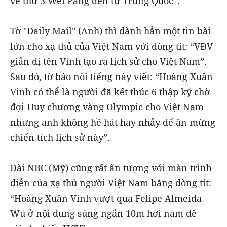
về thứ 3 Wei Pang đến từ Trung Quốc”.
Tờ "Daily Mail" (Anh) thì dành hẳn một tin bài
lớn cho xạ thủ của Việt Nam với dòng tít: “VĐV
giản dị tên Vinh tạo ra lịch sử cho Việt Nam”.
Sau đó, tờ báo nổi tiếng này viết: “Hoàng Xuân
Vinh có thể là người đã kết thúc 6 thập kỷ chờ
đợi Huy chương vàng Olympic cho Việt Nam
nhưng anh không hề hát hay nhảy để ăn mừng
chiến tích lịch sử này”.
Đài NBC (Mỹ) cũng rất ấn tượng với màn trình
diễn của xạ thủ người Việt Nam bằng dòng tít:
“Hoàng Xuân Vinh vượt qua Felipe Almeida
Wu ở nội dung súng ngắn 10m hơi nam để