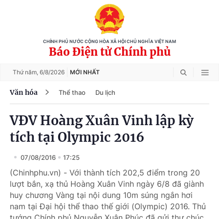
CHÍNH PHỦ NƯỚC CỘNG HÒA XÃ HỘI CHỦ NGHĨA VIỆT NAM
Báo Điện tử Chính phủ
Thứ năm,
6/8/2026
MỚI NHẤT
Văn hóa
Thể thao
Du lịch
VĐV Hoàng Xuân Vinh lập kỳ
tích tại Olympic 2016
07/08/2016
17:25
(Chinhphu.vn) - Với thành tích 202,5 điểm trong 20
lượt bắn, xạ thủ Hoàng Xuân Vinh ngày 6/8 đã giành
huy chương Vàng tại nội dung 10m súng ngắn hơi
nam tại Đại hội thể thao thế giới (Olympic) 2016. Thủ
tướng Chính phủ Nguyễn Xuân Phúc đã gửi thư chúc