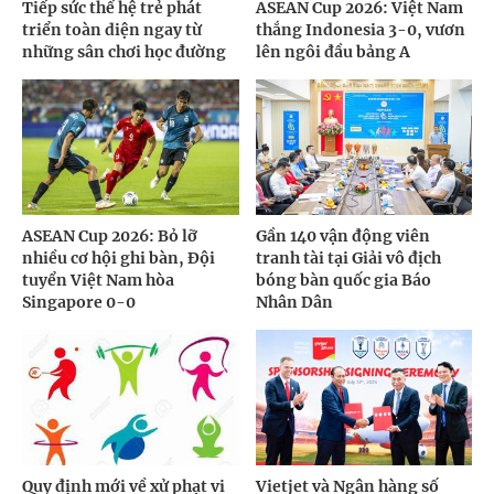
Tiếp sức thế hệ trẻ phát
ASEAN Cup 2026: Việt Nam
triển toàn diện ngay từ
thắng Indonesia 3-0, vươn
những sân chơi học đường
lên ngôi đầu bảng A
ASEAN Cup 2026: Bỏ lỡ
Gần 140 vận động viên
nhiều cơ hội ghi bàn, Đội
tranh tài tại Giải vô địch
tuyển Việt Nam hòa
bóng bàn quốc gia Báo
Singapore 0-0
Nhân Dân
Quy định mới về xử phạt vi
Vietjet và Ngân hàng số