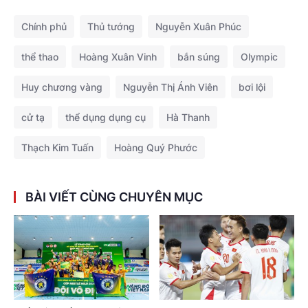
Chính phủ
Thủ tướng
Nguyễn Xuân Phúc
thể thao
Hoàng Xuân Vinh
bắn súng
Olympic
Huy chương vàng
Nguyễn Thị Ánh Viên
bơi lội
cử tạ
thể dụng dụng cụ
Hà Thanh
Thạch Kim Tuấn
Hoàng Quý Phước
BÀI VIẾT CÙNG CHUYÊN MỤC