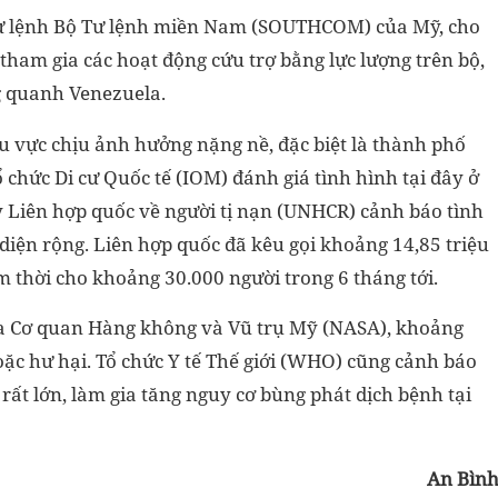
Tư lệnh Bộ Tư lệnh miền Nam (SOUTHCOM) của Mỹ, cho
tham gia các hoạt động cứu trợ bằng lực lượng trên bộ,
g quanh Venezuela.
hu vực chịu ảnh hưởng nặng nề, đặc biệt là thành phố
 chức Di cư Quốc tế (IOM) đánh giá tình hình tại đây ở
y Liên hợp quốc về người tị nạn (UNHCR) cảnh báo tình
 diện rộng. Liên hợp quốc đã kêu gọi khoảng 14,85 triệu
ạm thời cho khoảng 30.000 người trong 6 tháng tới.
của Cơ quan Hàng không và Vũ trụ Mỹ (NASA), khoảng
oặc hư hại. Tổ chức Y tế Thế giới (WHO) cũng cảnh báo
rất lớn, làm gia tăng nguy cơ bùng phát dịch bệnh tại
An Bìn