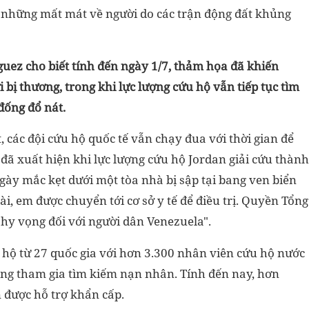
c những mất mát về người do các trận động đất khủng
guez cho biết tính đến ngày 1/7, thảm họa đã khiến
i bị thương
, trong khi lực lượng cứu hộ vẫn tiếp tục tìm
đống đổ nát.
, các đội cứu hộ quốc tế vẫn chạy đua với thời gian để
 đã xuất hiện khi lực lượng cứu hộ Jordan giải cứu thành
ngày mắc kẹt dưới một tòa nhà bị sập tại bang ven biển
i, em được chuyển tới cơ sở y tế để điều trị. Quyền Tổng
 hy vọng đối với người dân Venezuela".
 hộ từ 27 quốc gia với hơn 3.300 nhân viên cứu hộ nước
ng tham gia tìm kiếm nạn nhân. Tính đến nay, hơn
 được hỗ trợ khẩn cấp.