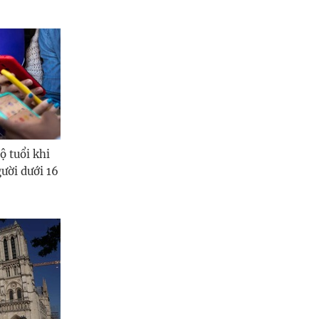
ộ tuổi khi
ười dưới 16