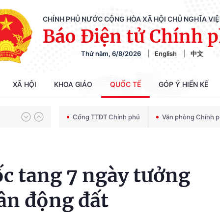
CHÍNH PHỦ NƯỚC CỘNG HÒA XÃ HỘI CHỦ NGHĨA VI
Báo Điện tử Chính 
Thứ năm, 6/8/2026
English
中文
Chiến dịch 500 ngày đêm tìm kiếm, quy tập và xác định danh tính hài cốt liệt sĩ
XÃ HỘI
KHOA GIÁO
QUỐC TẾ
GÓP Ý HIẾN KẾ
Bảo vệ nền tảng tư tưởng của Đảng trong kỷ nguyên phát triển mới
Cổng TTĐT Chính phủ
Văn phòng Chính 
Chiến dịch 500 ngày đêm tìm kiếm, quy tập và xác định danh tính hài cốt liệt sĩ
c tang 7 ngày tưởng
ân động đất