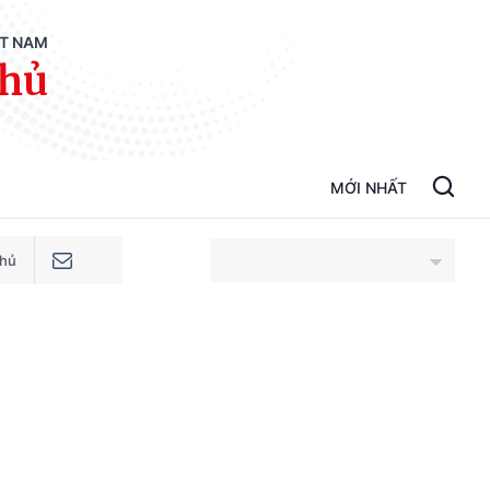
ỆT NAM
phủ
MỚI NHẤT
phủ
An Giang
Bắc Ninh
Cao Bằng