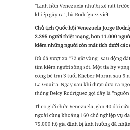
"Linh hồn Venezuela như bị xé nát trướ
khiếp gây ra", bà Rodríguez viết.
Chủ tịch Quốc hội Venezuela Jorge Rodrí
2.295 người thiệt mạng
, hơn
11.000 ngườ
kiếm những người còn mất tích dưới các 
Dù đã vượt xa "72 giờ vàng" sau động đất
tìm kiếm người sống sót. Một tia hy vọng
công bé trai 3 tuổi Klieber Moran sau 6 
La Guaira. Ngay sau khi được đưa ra ngoà
thống Delcy Rodríguez gọi đây là "nguồn
Theo giới chức Venezuela, gần 40 đội cứu
ngoài cùng khoảng 160 chó nghiệp vụ đa
75.000 hộ gia đình bị ảnh hưởng đã nhận