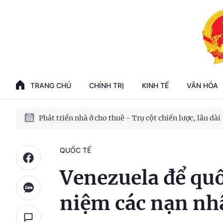
Phát triển kinh tế nhà nước trong kỷ nguyên mới
100 ngày xử lý các điểm nghẽn về chuyển đổi số
TRANG CHỦ
CHÍNH TRỊ
KINH TẾ
VĂN HÓA
Phát triển nhà ở cho thuê - Trụ cột chiến lược, lâu dài
Phát triển kinh tế nhà nước trong kỷ nguyên mới
QUỐC TẾ
Venezuela để quố
niệm các nạn nh