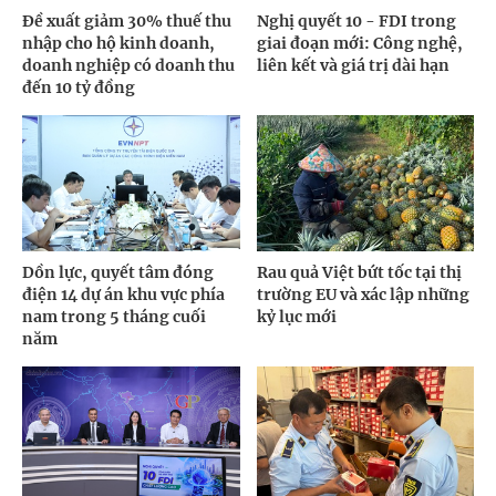
Đề xuất giảm 30% thuế thu
Nghị quyết 10 - FDI trong
nhập cho hộ kinh doanh,
giai đoạn mới: Công nghệ,
doanh nghiệp có doanh thu
liên kết và giá trị dài hạn
đến 10 tỷ đồng
Dồn lực, quyết tâm đóng
Rau quả Việt bứt tốc tại thị
điện 14 dự án khu vực phía
trường EU và xác lập những
nam trong 5 tháng cuối
kỷ lục mới
năm