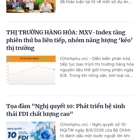
đã thảo luận tại tổ về một số dự án...
THỊ TRƯỜNG HÀNG HÓA: MXV-Index tăng
phiên thứ ba liên tiếp, nhóm năng lượng ‘kéo’
thị trường
(Chinhphu.vn) - Diễn biến phân hóa
tiếp tục bao trùm thị trường hàng hóa
nguyên liệu thế giới trong phiên ngày
6/8. Trong khi nông sản, kim loại và...
Tọa đàm "Nghị quyết 10: Phát triển hệ sinh
thái FDI chất lượng cao"
(Chinhphu.vn) - Nghị quyết số 10-
NQ/TW ngày 8/6/2026 của Bộ Chính
trị đánh dấu một bước ngoặt lớn khi