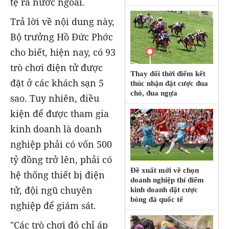
tệ ra nước ngoài.
Trả lời về nội dung này,
Bộ trưởng Hồ Đức Phớc
cho biết, hiện nay, có 93
trò chơi điện tử được
Thay đổi thời điểm kết
đặt ở các khách sạn 5
thúc nhận đặt cược đua
chó, đua ngựa
sao. Tuy nhiên, điều
kiện để được tham gia
kinh doanh là doanh
nghiệp phải có vốn
500
tỷ đồng
trở lên, phải có
Đề xuất mới về chọn
hệ thống thiết bị điện
doanh nghiệp thí điểm
tử, đội ngũ chuyên
kinh doanh đặt cược
bóng đá quốc tế
nghiệp để giám sát.
"Các trò chơi đó chỉ áp