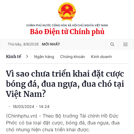
CHÍNH PHỦ NƯỚC CỘNG HÒA XÃ HỘI CHỦ NGHĨA VIỆT NAM
Báo Điện tử Chính phủ
Thứ bảy,
8/8/2026
MỚI NHẤT
Kinh tế
Ngân hàng
Chứng khoán
Kinh doanh
Vì sao chưa triển khai đặt cược
bóng đá, đua ngựa, đua chó tại
Việt Nam?
18/03/2024
14:24
(Chinhphu.vn) - Theo Bộ trưởng Tài chính Hồ Đức
Phớc có ba loại đặt cược, bóng đá, đua ngựa, đua
chó nhưng hiện chưa triển khai được.