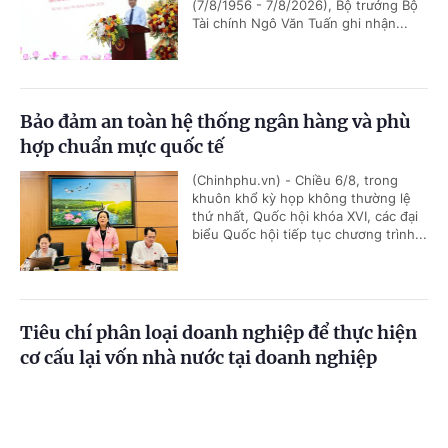
(7/8/1956 - 7/8/2026), Bộ trưởng Bộ
Tài chính Ngô Văn Tuấn ghi nhận...
Bảo đảm an toàn hệ thống ngân hàng và phù
hợp chuẩn mực quốc tế
(Chinhphu.vn) - Chiều 6/8, trong
khuôn khổ kỳ họp không thường lệ
thứ nhất, Quốc hội khóa XVI, các đại
biểu Quốc hội tiếp tục chương trình...
Tiêu chí phân loại doanh nghiệp để thực hiện
cơ cấu lại vốn nhà nước tại doanh nghiệp
(Chinhphu.vn) - Phó Thủ tướng Chính
phủ Nguyễn Văn Thắng ký Quyết
Cổng TTĐT Chính phủ
English
中文
định số 40/2026/QĐ-TTg ngày
05/8/2026 của Thủ tướng Chính...