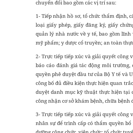
chuyển đổi bao gồm các vị trí sau:
1- Tiếp nhận hồ sơ, tổ chức thẩm định, cấ
loại giấy phép, giấy đăng ký, giấy chứ
quản lý nhà nước về y tế, bao gồm lĩn
mỹ phẩm; y dược cổ truyền; an toàn thực p
2- Trực tiếp tiếp xúc và giải quyết công
báo cáo đánh giá tác động môi trường,
quyền phê duyệt đầu tư của Bộ Y tế và 
công bố đủ điều kiện thực hiện quan trắ
duyệt danh mục kỹ thuật thực hiện tại
công nhận cơ sở khám bệnh, chữa bệnh đ
3- Trực tiếp tiếp xúc và giải quyết công
nhân sự để trình cấp có thẩm quyền bổ 
dưỡng công chức, viên chức; tổ chức tuy