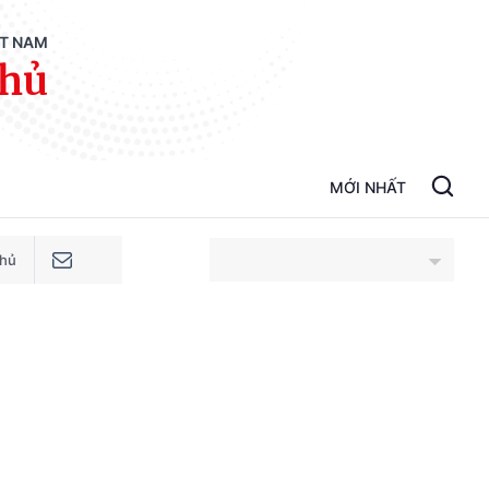
ỆT NAM
phủ
MỚI NHẤT
phủ
An Giang
Bắc Ninh
Cao Bằng