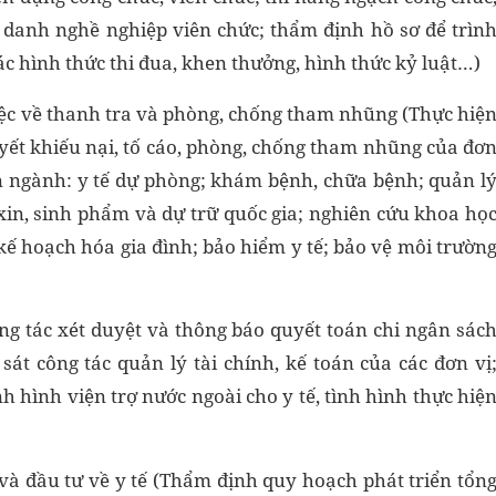
c danh nghề nghiệp viên chức; thẩm định hồ sơ để trìn
c hình thức thi đua, khen thưởng, hình thức kỷ luật…)
 việc về thanh tra và phòng, chống tham nhũng (Thực hiệ
quyết khiếu nại, tố cáo, phòng, chống tham nhũng của đơ
n ngành: y tế dự phòng; khám bệnh, chữa bệnh; quản l
 xin, sinh phẩm và dự trữ quốc gia; nghiên cứu khoa họ
kế hoạch hóa gia đình; bảo hiểm y tế; bảo vệ môi trườn
ông tác xét duyệt và thông báo quyết toán chi ngân sác
sát công tác quản lý tài chính, kế toán của các đơn vị
h hình viện trợ nước ngoài cho y tế, tình hình thực hiệ
và đầu tư về y tế (Thẩm định quy hoạch phát triển tổn