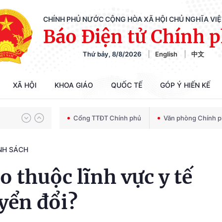
CHÍNH PHỦ NƯỚC CỘNG HÒA XÃ HỘI CHỦ NGHĨA VI
Báo Điện tử Chính 
Thứ bảy, 8/8/2026
English
中文
Chiến dịch 500 ngày đêm tìm kiếm, quy tập và xác định danh tính hài cốt liệt sĩ
XÃ HỘI
KHOA GIÁO
QUỐC TẾ
GÓP Ý HIẾN KẾ
Bảo vệ nền tảng tư tưởng của Đảng trong kỷ nguyên phát triển mới
Cổng TTĐT Chính phủ
Văn phòng Chính 
NH SÁCH
Chiến dịch 500 ngày đêm tìm kiếm, quy tập và xác định danh tính hài cốt liệt sĩ
ào thuộc lĩnh vực y tế
yển đổi?