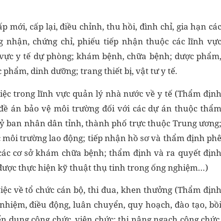
p mới, cấp lại, điều chỉnh, thu hồi, đình chỉ, gia hạn cá
ng nhận, chứng chỉ, phiếu tiếp nhận thuộc các lĩnh vự
h vực y tế dự phòng; khám bệnh, chữa bệnh; dược phẩm
hẩm, dinh dưỡng; trang thiết bị, vật tư y tế.
 việc trong lĩnh vực quản lý nhà nước về y tế (Thẩm địn
 đề án bảo vệ môi trường đối với các dự án thuộc thẩ
Uỷ ban nhân dân tỉnh, thành phố trực thuộc Trung ương
c môi trường lao động; tiếp nhận hồ sơ và thẩm định ph
 các cơ sở khám chữa bệnh; thẩm định và ra quyết địn
ược thực hiện kỹ thuật thụ tinh trong ống nghiệm…)
 việc về tổ chức cán bộ, thi đua, khen thưởng (Thẩm địn
nhiệm, điều động, luân chuyển, quy hoạch, đào tạo, bồ
ển dụng công chức, viên chức; thi nâng ngạch công chức