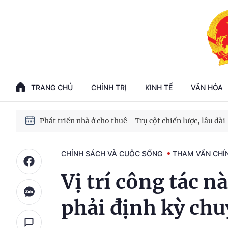
Phát triển kinh tế nhà nước trong kỷ nguyên mới
100 ngày xử lý các điểm nghẽn về chuyển đổi số
TRANG CHỦ
CHÍNH TRỊ
KINH TẾ
VĂN HÓA
Phát triển nhà ở cho thuê - Trụ cột chiến lược, lâu dài
Phát triển kinh tế nhà nước trong kỷ nguyên mới
CHÍNH SÁCH VÀ CUỘC SỐNG
THAM VẤN CHÍ
Vị trí công tác n
phải định kỳ chu