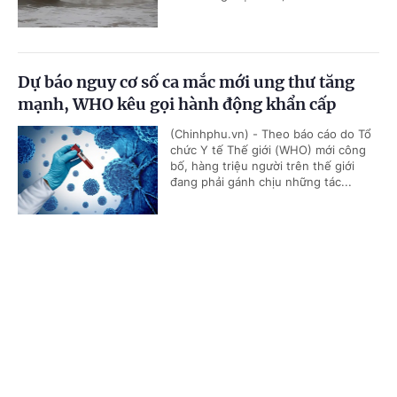
Dự báo nguy cơ số ca mắc mới ung thư tăng
mạnh, WHO kêu gọi hành động khẩn cấp
(Chinhphu.vn) - Theo báo cáo do Tổ
chức Y tế Thế giới (WHO) mới công
bố, hàng triệu người trên thế giới
đang phải gánh chịu những tác...
Cổng TTĐT Chính phủ
English
中文
Ứng phó lạm phát do giá năng lượng tăng,
Singapore tiếp tục thắt chặt chính sách tiền tệ
Trang chủ
Media
Tin nóng
Thông tin
(Chinhphu.vn) - Cơ quan Tiền tệ
Singapore (MAS - ngân hàng trung
ương) ngày 27/7 quyết định tiếp tục
Chuyên mục
thắt chặt chính sách tiền tệ, đánh...