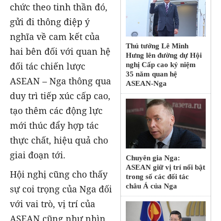
chức theo tinh thần đó,
gửi đi thông điệp ý
nghĩa về cam kết của
Thủ tướng Lê Minh
hai bên đối với quan hệ
Hưng lên đường dự Hội
đối tác chiến lược
nghị Cấp cao kỷ niệm
35 năm quan hệ
ASEAN – Nga thông qua
ASEAN-Nga
duy trì tiếp xúc cấp cao,
tạo thêm các động lực
mới thúc đẩy hợp tác
thực chất, hiệu quả cho
giai đoạn tới.
Chuyên gia Nga:
ASEAN giữ vị trí nổi bật
Hội nghị cũng cho thấy
trong số các đối tác
châu Á của Nga
sự coi trọng của Nga đối
với vai trò, vị trí của
ASEAN cũng như nhìn