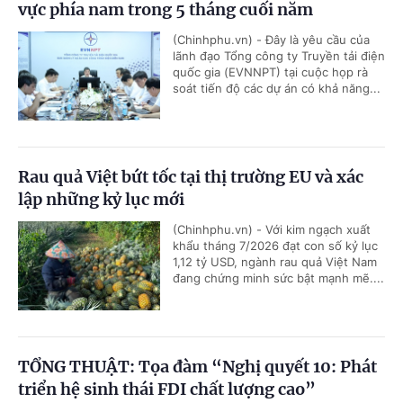
vực phía nam trong 5 tháng cuối năm
(Chinhphu.vn) - Đây là yêu cầu của
lãnh đạo Tổng công ty Truyền tải điện
quốc gia (EVNNPT) tại cuộc họp rà
soát tiến độ các dự án có khả năng...
Rau quả Việt bứt tốc tại thị trường EU và xác
lập những kỷ lục mới
(Chinhphu.vn) - Với kim ngạch xuất
khẩu tháng 7/2026 đạt con số kỷ lục
1,12 tỷ USD, ngành rau quả Việt Nam
đang chứng minh sức bật mạnh mẽ....
TỔNG THUẬT: Tọa đàm “Nghị quyết 10: Phát
triển hệ sinh thái FDI chất lượng cao”