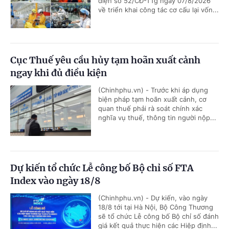
điện số 52/CĐ-TTg ngày 07/8/2026
về triển khai công tác cơ cấu lại vốn...
Cục Thuế yêu cầu hủy tạm hoãn xuất cảnh
ngay khi đủ điều kiện
(Chinhphu.vn) - Trước khi áp dụng
biện pháp tạm hoãn xuất cảnh, cơ
quan thuế phải rà soát chính xác
nghĩa vụ thuế, thông tin người nộp...
Dự kiến tổ chức Lễ công bố Bộ chỉ số FTA
Index vào ngày 18/8
(Chinhphu.vn) - Dự kiến, vào ngày
18/8 tới tại Hà Nội, Bộ Công Thương
sẽ tổ chức Lễ công bố Bộ chỉ số đánh
giá kết quả thực hiện các Hiệp định...