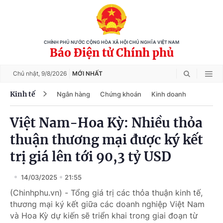
CHÍNH PHỦ NƯỚC CỘNG HÒA XÃ HỘI CHỦ NGHĨA VIỆT NAM
Báo Điện tử Chính phủ
Chủ nhật,
9/8/2026
MỚI NHẤT
Kinh tế
Ngân hàng
Chứng khoán
Kinh doanh
Việt Nam-Hoa Kỳ: Nhiều thỏa
thuận thương mại được ký kết
trị giá lên tới 90,3 tỷ USD
14/03/2025
21:55
(Chinhphu.vn) - Tổng giá trị các thỏa thuận kinh tế,
thương mại ký kết giữa các doanh nghiệp Việt Nam
và Hoa Kỳ dự kiến sẽ triển khai trong giai đoạn từ