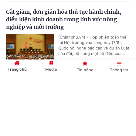
Cắt giảm, đơn giản hóa thủ tục hành chính,
điều kiện kinh doanh trong lĩnh vực nông
nghiệp và môi trường
(Chinhphu.vn) - Họp phiên toàn thể
tại Hội trường vào sáng nay (7/8),
Quốc hội nghe báo cáo về dự án Luật
sửa đổi, bổ sung một số điều của...
Trang chủ
Media
Tin nóng
Thông tin
Cần thiết thay đổi cơ chế đầu tư trạm dừng
Cổng TTĐT Chính phủ
English
中文
nghỉ cao tốc
(Chinhphu.vn) - Bộ Xây dựng đề xuất
sửa đổi Nghị định số 165/2024/NĐ-
CP theo hướng cho phép cơ quan
chủ quản chủ động đầu tư trước...
Chuyên mục