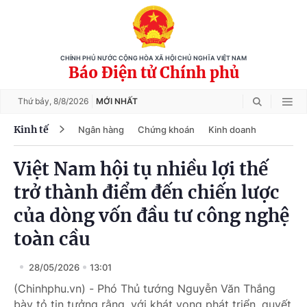
CHÍNH PHỦ NƯỚC CỘNG HÒA XÃ HỘI CHỦ NGHĨA VIỆT NAM
Báo Điện tử Chính phủ
Thứ bảy,
8/8/2026
MỚI NHẤT
Kinh tế
Ngân hàng
Chứng khoán
Kinh doanh
Việt Nam hội tụ nhiều lợi thế
trở thành điểm đến chiến lược
của dòng vốn đầu tư công nghệ
toàn cầu
28/05/2026
13:01
(Chinhphu.vn) - Phó Thủ tướng Nguyễn Văn Thắng
bày tỏ tin tưởng rằng, với khát vọng phát triển, quyết