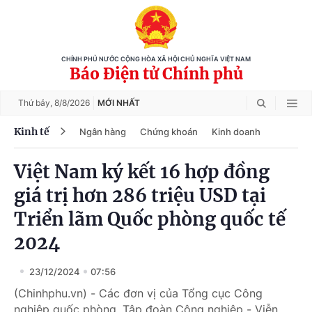
CHÍNH PHỦ NƯỚC CỘNG HÒA XÃ HỘI CHỦ NGHĨA VIỆT NAM
Báo Điện tử Chính phủ
Thứ bảy,
8/8/2026
MỚI NHẤT
Kinh tế
Ngân hàng
Chứng khoán
Kinh doanh
Việt Nam ký kết 16 hợp đồng
giá trị hơn 286 triệu USD tại
Triển lãm Quốc phòng quốc tế
2024
23/12/2024
07:56
(Chinhphu.vn) - Các đơn vị của Tổng cục Công
nghiệp quốc phòng, Tập đoàn Công nghiệp - Viễn