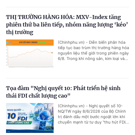
THỊ TRƯỜNG HÀNG HÓA: MXV-Index tăng
phiên thứ ba liên tiếp, nhóm năng lượng ‘kéo’
thị trường
(Chinhphu.vn) - Diễn biến phân hóa
tiếp tục bao trùm thị trường hàng hóa
nguyên liệu thế giới trong phiên ngày
6/8. Trong khi nông sản, kim loại và...
Tọa đàm "Nghị quyết 10: Phát triển hệ sinh
thái FDI chất lượng cao"
(Chinhphu.vn) - Nghị quyết số 10-
NQ/TW ngày 8/6/2026 của Bộ Chính
trị đánh dấu một bước ngoặt lớn khi
chuyển mạnh từ tư duy "thu hút FDI...