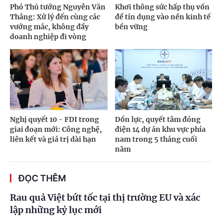
Phó Thủ tướng Nguyễn Văn
Khơi thông sức hấp thụ vốn
Thắng: Xử lý đến cùng các
để tín dụng vào nền kinh tế
vướng mắc, không đẩy
bền vững
doanh nghiệp đi vòng
Nghị quyết 10 - FDI trong
Dồn lực, quyết tâm đóng
giai đoạn mới: Công nghệ,
điện 14 dự án khu vực phía
liên kết và giá trị dài hạn
nam trong 5 tháng cuối
năm
ĐỌC THÊM
Rau quả Việt bứt tốc tại thị trường EU và xác
lập những kỷ lục mới