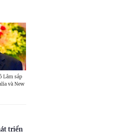
Tô Lâm sắp
alia và New
át triển