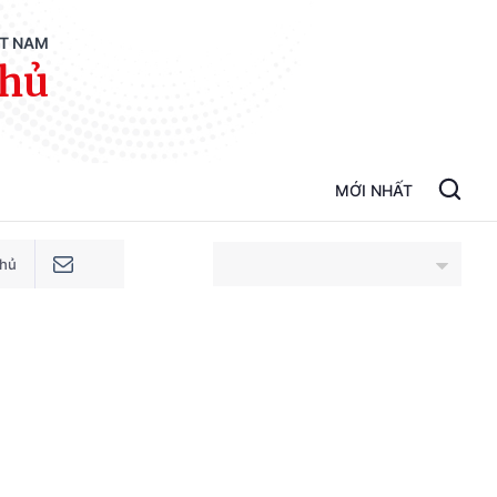
ỆT NAM
phủ
MỚI NHẤT
phủ
An Giang
Bắc Ninh
Cao Bằng