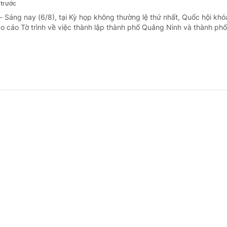
 trước
- Sáng nay (6/8), tại Kỳ họp không thường lệ thứ nhất, Quốc hội khó
o cáo Tờ trình về việc thành lập thành phố Quảng Ninh và thành phố
g Lê Minh Hưng: Quyết tâm xây dựng một kh
oàn, tin cậy và nhân văn
 trước
- Sáng 6/8, tại trụ sở Cục An ninh mạng và phòng, chống tội phạm 
ông an), đồng chí Lê Minh Hưng, Ủy viên Bộ Chính trị, Thủ tướng Ch
 đạo An ninh mạng quốc gia chủ trì Lễ Mít tinh kỷ niệm ngày An ninh