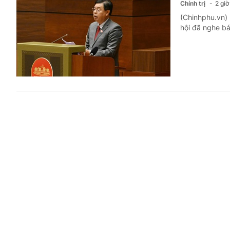
Chính trị
2 giờ
(Chinhphu.vn) 
hội đã nghe bá
Thủ tướn
mạng an t
Chính trị
3 giờ
(Chinhphu.vn) 
nghệ cao (Bộ C
Trưởng Ban Chỉ