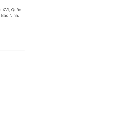
a XVI, Quốc
 Bắc Ninh.
ông gian
sử dụng công
ính phủ,
 mạng...