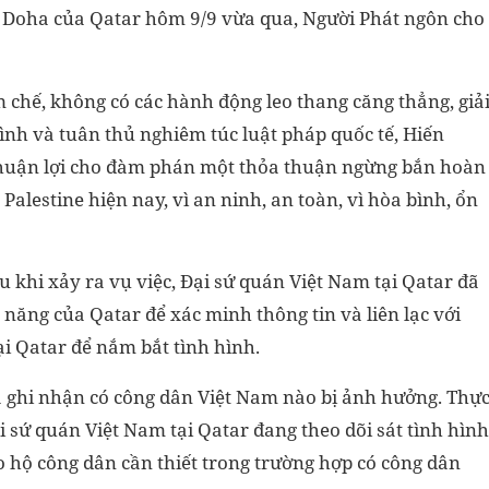
ô Doha của Qatar hôm 9/9 vừa qua, Người Phát ngôn cho
m chế, không có các hành động leo thang căng thẳng, giả
ình và tuân thủ nghiêm túc luật pháp quốc tế, Hiến
thuận lợi cho đàm phán một thỏa thuận ngừng bắn hoàn
 Palestine hiện nay, vì an ninh, an toàn, vì hòa bình, ổn
 khi xảy ra vụ việc, Đại sứ quán Việt Nam tại Qatar đã
 năng của Qatar để xác minh thông tin và liên lạc với
i Qatar để nắm bắt tình hình.
a ghi nhận có công dân Việt Nam nào bị ảnh hưởng. Thự
i sứ quán Việt Nam tại Qatar đang theo dõi sát tình hình
o hộ công dân cần thiết trong trường hợp có công dân