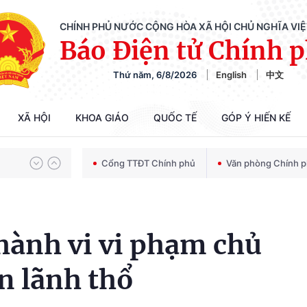
CHÍNH PHỦ NƯỚC CỘNG HÒA XÃ HỘI CHỦ NGHĨA VI
Báo Điện tử Chính 
Thứ năm, 6/8/2026
English
中文
Chiến dịch 500 ngày đêm tìm kiếm, quy tập và xác định danh tính hài cốt liệt sĩ
XÃ HỘI
KHOA GIÁO
QUỐC TẾ
GÓP Ý HIẾN KẾ
Bảo vệ nền tảng tư tưởng của Đảng trong kỷ nguyên phát triển mới
Cổng TTĐT Chính phủ
Văn phòng Chính 
Chiến dịch 500 ngày đêm tìm kiếm, quy tập và xác định danh tính hài cốt liệt sĩ
hành vi vi phạm chủ
n lãnh thổ