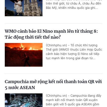
trên thế giới, từ châu Á, châu Âu đến
Bắc Mỹ, khiến nhiều quốc gia ghi...
WMO cảnh báo El Nino mạnh lên từ tháng 8:
Tác động thời tiết thế nào?
(Chinhphu.vn) - Tổ chức Khí tượng
Thế giới (WMO) thuộc Liên Hợp Quốc
cảnh báo hiện tượng El Nino sẽ tiếp
tục mạnh lên trong giai đoạn từ...
Campuchia mở rộng kết nối thanh toán QR với
5 nước ASEAN
(Chinhphu.vn) - Campuchia đang đẩy
mạnh kết nối thanh toán QR xuyên
biên giới với 5 quốc gia ASEAN gồm