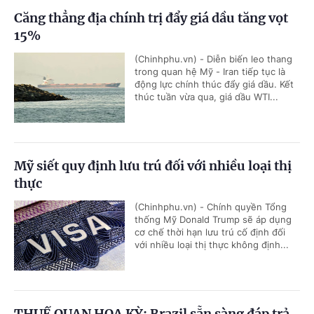
Căng thẳng địa chính trị đẩy giá dầu tăng vọt
15%
(Chinhphu.vn) - Diễn biến leo thang
trong quan hệ Mỹ - Iran tiếp tục là
động lực chính thúc đẩy giá dầu. Kết
thúc tuần vừa qua, giá dầu WTI...
Mỹ siết quy định lưu trú đối với nhiều loại thị
thực
(Chinhphu.vn) - Chính quyền Tổng
thống Mỹ Donald Trump sẽ áp dụng
cơ chế thời hạn lưu trú cố định đối
với nhiều loại thị thực không định...
THUẾ QUAN HOA KỲ: Brazil sẵn sàng đáp trả