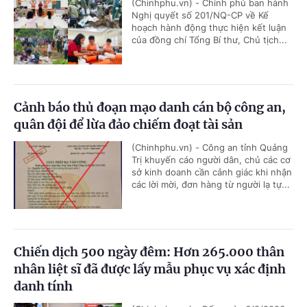
(Chinhphu.vn) - Chính phủ ban hành
Nghị quyết số 201/NQ-CP về Kế
hoạch hành động thực hiện kết luận
của đồng chí Tổng Bí thư, Chủ tịch...
Cảnh báo thủ đoạn mạo danh cán bộ công an,
quân đội để lừa đảo chiếm đoạt tài sản
(Chinhphu.vn) - Công an tỉnh Quảng
Trị khuyến cáo người dân, chủ các cơ
sở kinh doanh cần cảnh giác khi nhận
các lời mời, đơn hàng từ người lạ tự...
Chiến dịch 500 ngày đêm: Hơn 265.000 thân
nhân liệt sĩ đã được lấy mẫu phục vụ xác định
danh tính