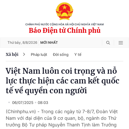
CHÍNH PHỦ NƯỚC CỘNG HÒA XÃ HỘI CHỦ NGHĨA VIỆT NAM
Báo Điện tử Chính phủ
Thứ bảy,
8/8/2026
MỚI NHẤT
Xã hội
Pháp luật
Đời sống
Y tế
Việt Nam luôn coi trọng và nỗ
lực thực hiện các cam kết quốc
tế về quyền con người
06/07/2025
08:03
(Chinhphu.vn) - Trong các ngày từ 7-8/7, Đoàn Việt
Nam với đại diện của 9 cơ quan, bộ, ngành do Thứ
trưởng Bộ Tư pháp Nguyễn Thanh Tịnh làm Trưởng