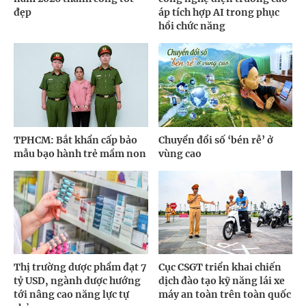
đẹp
áp tích hợp AI trong phục
hồi chức năng
TPHCM: Bắt khẩn cấp bảo
Chuyển đổi số ‘bén rễ’ ở
mẫu bạo hành trẻ mầm non
vùng cao
Thị trường dược phẩm đạt 7
Cục CSGT triển khai chiến
tỷ USD, ngành dược hướng
dịch đào tạo kỹ năng lái xe
tới nâng cao năng lực tự
máy an toàn trên toàn quốc