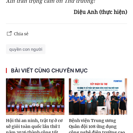
Xin trân trọng cảm ơn Thứ trưởng
!
Diệu Anh (thực hiện)
Chia sẻ
quyền con người
BÀI VIẾT CÙNG CHUYÊN MỤC
Hội thi an ninh, trật tự ở cơ
Bệnh viện Trung ương
sở giỏi toàn quốc lần thứ I
Quân đội 108 ứng dụng
năm 2026 thành công tốt
công nghệ điện trường cao