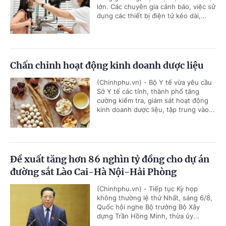
lớn. Các chuyên gia cảnh báo, việc sử
dụng các thiết bị điện tử kéo dài,...
Chấn chỉnh hoạt động kinh doanh dược liệu
(Chinhphu.vn) - Bộ Y tế vừa yêu cầu
Sở Y tế các tỉnh, thành phố tăng
cường kiểm tra, giám sát hoạt động
kinh doanh dược liệu, tập trung vào...
Đề xuất tăng hơn 86 nghìn tỷ đồng cho dự án
đường sắt Lào Cai-Hà Nội-Hải Phòng
(Chinhphu.vn) - Tiếp tục Kỳ họp
không thường lệ thứ Nhất, sáng 6/8,
Quốc hội nghe Bộ trưởng Bộ Xây
dựng Trần Hồng Minh, thừa ủy...