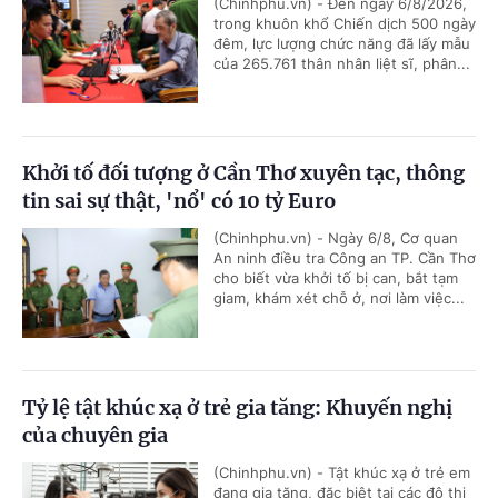
(Chinhphu.vn) - Đến ngày 6/8/2026,
trong khuôn khổ Chiến dịch 500 ngày
đêm, lực lượng chức năng đã lấy mẫu
của 265.761 thân nhân liệt sĩ, phân...
Khởi tố đối tượng ở Cần Thơ xuyên tạc, thông
tin sai sự thật, 'nổ' có 10 tỷ Euro
(Chinhphu.vn) - Ngày 6/8, Cơ quan
An ninh điều tra Công an TP. Cần Thơ
cho biết vừa khởi tố bị can, bắt tạm
giam, khám xét chỗ ở, nơi làm việc...
Tỷ lệ tật khúc xạ ở trẻ gia tăng: Khuyến nghị
của chuyên gia
(Chinhphu.vn) - Tật khúc xạ ở trẻ em
đang gia tăng, đặc biệt tại các đô thị