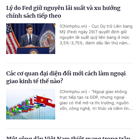
Lý do Fed giữ nguyên lãi suất và xu hướng
chính sách tiếp theo
(Chinhphu.vn) - Cục Dự trữ Liên bang
Mỹ (Fed) ngày 29/7 quyết định giữ
nguyên lãi suất quỹ liên bang ở mức
3,5%-3,75%, đánh dấu lần thứ năm...
Các cơ quan đại diện đổi mới cách làm ngoại
giao kinh tế thế nào?
(Chinhphu.vn) - “Ngoại giao không
trực tiếp tạo ra GDP, nhưng ngoại
giao có thể mở ra thị trường, nguồn
vốn, công nghệ, tri thức và niềm tin...
Một công dân Việt Nam thiệt mạng trong trận