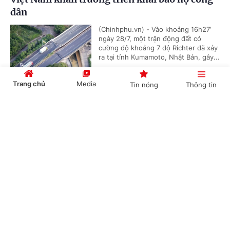
dân
(Chinhphu.vn) - Vào khoảng 16h27’
ngày 28/7, một trận động đất có
cường độ khoảng 7 độ Richter đã xảy
ra tại tỉnh Kumamoto, Nhật Bản, gây...
Trang chủ
Media
Tin nóng
Thông tin
Tám khoảng trống và 4 giải pháp chính từ
Cổng TTĐT Chính phủ
English
中文
Chiến lược dữ liệu lớn quốc gia đầu tiên của
Thái Lan
(Chinhphu.vn) - Ngày 27/7, Nội các
Thái Lan đã thông qua dự thảo Chiến
lược thúc đẩy sử dụng Dữ liệu lớn
Chuyên mục
(Big Data) giai đoạn 2025-2027 do...
CHÍNH TRỊ
KINH TẾ
Mỹ lạc quan về triển vọng đàm phán với Iran,
VĂN HÓA
XÃ HỘI