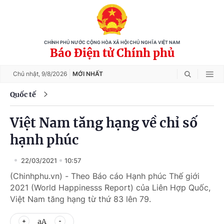
CHÍNH PHỦ NƯỚC CỘNG HÒA XÃ HỘI CHỦ NGHĨA VIỆT NAM
Báo Điện tử Chính phủ
Chủ nhật,
9/8/2026
MỚI NHẤT
Quốc tế
Việt Nam tăng hạng về chỉ số
hạnh phúc
22/03/2021
10:57
(Chinhphu.vn) - Theo Báo cáo Hạnh phúc Thế giới
2021 (World Happinesss Report) của Liên Hợp Quốc,
Việt Nam tăng hạng từ thứ 83 lên 79.
aA