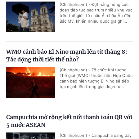
(Chinhphu.vn) - Đợt nắng nóng cực
đoan tiếp tục bao trùm nhiều khu vực
trên thế giới, từ châu Á, châu Âu đến
Bắc Mỹ, khiến nhiều quốc gia ghi...
WMO cảnh báo El Nino mạnh lên từ tháng 8:
Tác động thời tiết thế nào?
(Chinhphu.vn) - Tổ chức Khí tượng
Thế giới (WMO) thuộc Liên Hợp Quốc
cảnh báo hiện tượng El Nino sẽ tiếp
tục mạnh lên trong giai đoạn từ...
Campuchia mở rộng kết nối thanh toán QR với
5 nước ASEAN
(Chinhphu.vn) - Campuchia đang đẩy