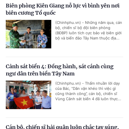
Biên phòng Kiên Giang nỗ lực vì bình yên nơi
biên cương Tổ quốc
(Chinhphu.vn) - Những năm qua, cán
bộ, chiến sĩ bộ đội biên phòng
(BĐBP) luôn tích cực bảo vệ biên giới
bộ và biển đảo Tây Nam thuộc địa...
Cảnh sát biển 4: Đồng hành, sát cánh cùng
ngư dân trên biển Tây Nam
(Chinhphu.vn) - Thấm nhuần lời dạy
của Bác, “Dân vận khéo thì việc gì
cũng thành công”, cán bộ, chiến sĩ
Vùng Cảnh sát biển 4 đã luôn thực...
Cán bộ, chiến sĩ hải quân luôn chắc tay súng,