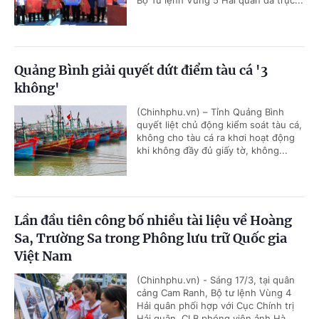
Bộ Tư lệnh Vùng 5 Hải quân đã trực...
Quảng Bình giải quyết dứt điểm tàu cá '3
không'
(Chinhphu.vn) – Tỉnh Quảng Bình
quyết liệt chủ động kiểm soát tàu cá,
không cho tàu cá ra khơi hoạt động
khi không đầy đủ giấy tờ, không...
Lần đầu tiên công bố nhiều tài liệu về Hoàng
Sa, Trường Sa trong Phông lưu trữ Quốc gia
Việt Nam
(Chinhphu.vn) - Sáng 17/3, tại quân
cảng Cam Ranh, Bộ tư lệnh Vùng 4
Hải quân phối hợp với Cục Chính trị
Hải quân, CLB phóng viên ảnh Hà...