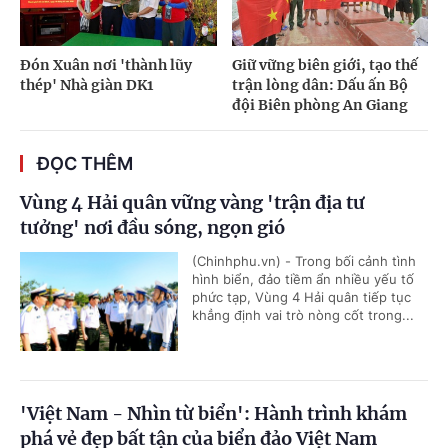
Đón Xuân nơi 'thành lũy
Giữ vững biên giới, tạo thế
thép' Nhà giàn DK1
trận lòng dân: Dấu ấn Bộ
đội Biên phòng An Giang
ĐỌC THÊM
Vùng 4 Hải quân vững vàng 'trận địa tư
tưởng' nơi đầu sóng, ngọn gió
(Chinhphu.vn) - Trong bối cảnh tình
hình biển, đảo tiềm ẩn nhiều yếu tố
phức tạp, Vùng 4 Hải quân tiếp tục
khẳng định vai trò nòng cốt trong...
'Việt Nam - Nhìn từ biển': Hành trình khám
phá vẻ đẹp bất tận của biển đảo Việt Nam