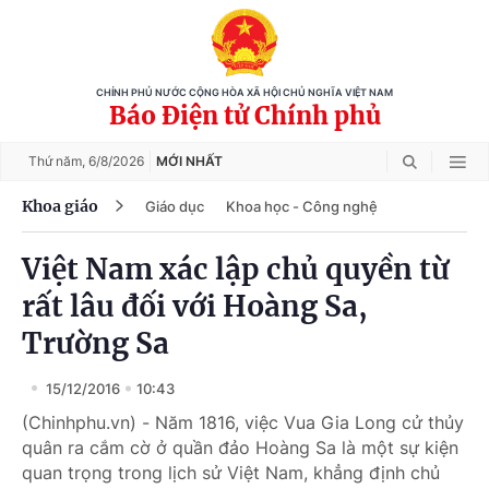
CHÍNH PHỦ NƯỚC CỘNG HÒA XÃ HỘI CHỦ NGHĨA VIỆT NAM
Báo Điện tử Chính phủ
Thứ năm,
6/8/2026
MỚI NHẤT
Khoa giáo
Giáo dục
Khoa học - Công nghệ
Việt Nam xác lập chủ quyền từ
rất lâu đối với Hoàng Sa,
Trường Sa
15/12/2016
10:43
(Chinhphu.vn) - Năm 1816, việc Vua Gia Long cử thủy
quân ra cắm cờ ở quần đảo Hoàng Sa là một sự kiện
quan trọng trong lịch sử Việt Nam, khẳng định chủ