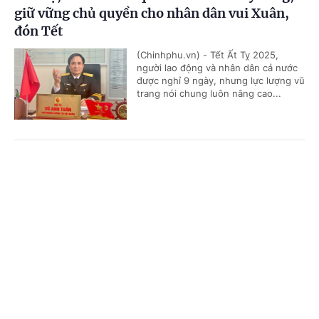
giữ vững chủ quyền cho nhân dân vui Xuân,
đón Tết
(Chinhphu.vn) - Tết Ất Tỵ 2025,
người lao động và nhân dân cả nước
được nghỉ 9 ngày, nhưng lực lượng vũ
trang nói chung luôn nâng cao...
Vùng 5 Hải quân: Vững vàng trên tuyến biển
Cổng TTĐT Chính phủ
English
中文
Tây Nam
Trang chủ
Media
Tin nóng
Thông tin
(Chinhphu.vn) - Nêu cao phẩm chất
“Bộ đội Cụ Hồ”, cán bộ, chiến sĩ Bộ Tư
lệnh Vùng 5 Hải quân đã chủ động
khắc phục khó khăn, hoàn thành...
Chuyên mục
CHÍNH TRỊ
KINH TẾ
Nghĩa tình quân dân trong dịp Tết đến, Xuân