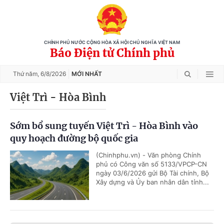
CHÍNH PHỦ NƯỚC CỘNG HÒA XÃ HỘI CHỦ NGHĨA VIỆT NAM
Báo Điện tử Chính phủ
Thứ năm,
6/8/2026
MỚI NHẤT
Việt Trì - Hòa Bình
Sớm bổ sung tuyến Việt Trì - Hòa Bình vào
quy hoạch đường bộ quốc gia
(Chinhphu.vn) - Văn phòng Chính
phủ có Công văn số 5133/VPCP-CN
ngày 03/6/2026 gửi Bộ Tài chính, Bộ
Xây dựng và Ủy ban nhân dân tỉnh...