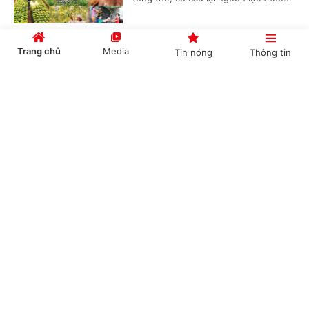
Trang chủ
Media
Tin nóng
Thông tin
Chủ tịch UBND tỉnh Vĩnh Long: Gỡ điểm
nghẽn đầu tư công, tăng tốc giải ngân vốn
Cổng TTĐT Chính phủ
English
中文
(Chinhphu.vn) – Từ những dự án,
công trường giao thông, thủy lợi
đang triển khai, Chủ tịch UBND tỉnh
Vĩnh Long Trần Trí Quang yêu cầu...
Chuyên mục
Trước 31/8/2026, hoàn thành Kế hoạch cơ cấu
CHÍNH TRỊ
KINH TẾ
lại vốn nhà nước tại doanh nghiệp giai đoạn
2026-2030
VĂN HÓA
XÃ HỘI
(Chinhphu.vn) - Phó Thủ tướng Chính
KHOA GIÁO
QUỐC TẾ
phủ Nguyễn Văn Thắng vừa ký Công
điện số 52/CĐ-TTg ngày 07/8/2026
GÓP Ý HIẾN KẾ
về triển khai công tác cơ cấu lại vốn...