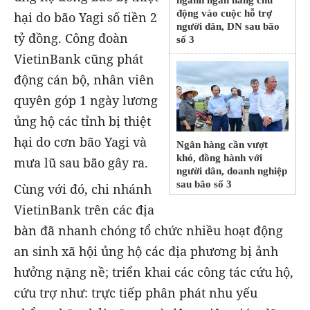
ngành ngân hàng chủ
động vào cuộc hỗ trợ
hại do bão Yagi số tiền 2
người dân, DN sau bão
tỷ đồng. Công đoàn
số 3
VietinBank cũng phát
động cán bộ, nhân viên
quyên góp 1 ngày lương
ủng hộ các tỉnh bị thiệt
hại do cơn bão Yagi và
Ngân hàng cần vượt
khó, đồng hành với
mưa lũ sau bão gây ra.
người dân, doanh nghiệp
sau bão số 3
Cùng với đó, chi nhánh
VietinBank trên các địa
bàn đã nhanh chóng tổ chức nhiều hoạt động
an sinh xã hội ủng hộ các địa phương bị ảnh
hưởng nặng nề; triển khai các công tác cứu hộ,
cứu trợ như: trực tiếp phân phát nhu yếu