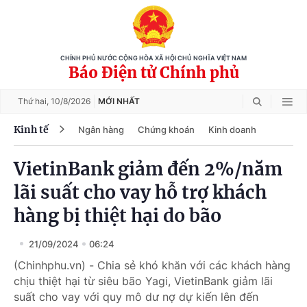
CHÍNH PHỦ NƯỚC CỘNG HÒA XÃ HỘI CHỦ NGHĨA VIỆT NAM
Báo Điện tử Chính phủ
Thứ hai,
10/8/2026
MỚI NHẤT
Kinh tế
Ngân hàng
Chứng khoán
Kinh doanh
VietinBank giảm đến 2%/năm
lãi suất cho vay hỗ trợ khách
hàng bị thiệt hại do bão
21/09/2024
06:24
(Chinhphu.vn) - Chia sẻ khó khăn với các khách hàng
chịu thiệt hại từ siêu bão Yagi, VietinBank giảm lãi
suất cho vay với quy mô dư nợ dự kiến lên đến