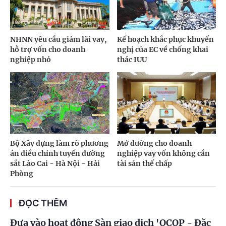
NHNN yêu cầu giảm lãi vay,
Kế hoạch khắc phục khuyến
hỗ trợ vốn cho doanh
nghị của EC về chống khai
nghiệp nhỏ
thác IUU
Bộ Xây dựng làm rõ phương
Mở đường cho doanh
án điều chỉnh tuyến đường
nghiệp vay vốn không cần
sắt Lào Cai - Hà Nội - Hải
tài sản thế chấp
Phòng
ĐỌC THÊM
Đưa vào hoạt động Sàn giao dịch 'OCOP - Đặc