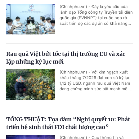
(Chinhphu.vn) - Đây là yêu cầu của
lãnh đạo Tổng công ty Truyền tải điện
quốc gia (EVNNPT) tại cuộc họp rà
soát tiến độ các dự án có khả năng...
Rau quả Việt bứt tốc tại thị trường EU và xác
lập những kỷ lục mới
(Chinhphu.vn) - Với kim ngạch xuất
khẩu tháng 7/2026 đạt con số kỷ lục
1,12 tỷ USD, ngành rau quả Việt Nam
đang chứng minh sức bật mạnh mẽ....
TỔNG THUẬT: Tọa đàm “Nghị quyết 10: Phát
triển hệ sinh thái FDI chất lượng cao”
(Chinhphu.vn) - Cục thông tin và