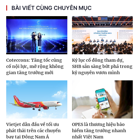
BÀI VIẾT CÙNG CHUYÊN MỤC
Coteccons: Tăng tốc củng
Kỷ lục cổ đông tham dự,
cố nội lực, mở rộng không
SHB sẵn sàng bứt phá trong
gian tăng trưởng mới
kỷ nguyên vươn mình
Vietjet dẫn đầu về tối ưu
OPES là thương hiệu bảo
phát thải trên các chuyến
hiểm tăng trưởng nhanh
bay tại Đông Nam Á
nhất Việt Nam