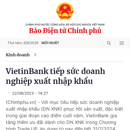
CHÍNH PHỦ NƯỚC CỘNG HÒA XÃ HỘI CHỦ NGHĨA VIỆT NAM
Báo Điện tử Chính phủ
Thứ năm,
6/8/2026
MỚI NHẤT
Kinh doanh
VietinBank tiếp sức doanh
nghiệp xuất nhập khẩu
22/08/2023
14:27
(Chinhphu.vn) - Với mục tiêu tiếp sức doanh nghiệp
xuất nhập khẩu (DN XNK) phục hồi sản xuất, đặc biệt
trong giai đoạn cao điểm cuối năm, VietinBank gia
tăng thêm ưu đãi dành cho DN XNK trong Chương
trình Trade UP, áp dụng từ nay đến hết 31/7/2024.