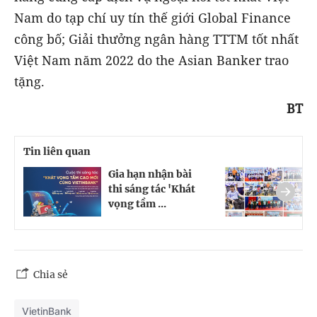
Nam do tạp chí uy tín thế giới Global Finance
công bố; Giải thưởng ngân hàng TTTM tốt nhất
Việt Nam năm 2022 do the Asian Banker trao
tặng.
BT
Tin liên quan
Gia hạn nhận bài
Đ
thi sáng tác 'Khát
V
vọng tầm ...
c
Chia sẻ
VietinBank