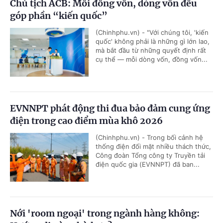
Chủ tịch ACB: Mỗi đồng vốn, dòng vốn đều
góp phần “kiến quốc”
(Chinhphu.vn) - "Với chúng tôi, 'kiến
quốc' không phải là những gì lớn lao,
mà bắt đầu từ những quyết định rất
cụ thể — mỗi dòng vốn, đồng vốn...
EVNNPT phát động thi đua bảo đảm cung ứng
điện trong cao điểm mùa khô 2026
(Chinhphu.vn) - Trong bối cảnh hệ
thống điện đối mặt nhiều thách thức,
Công đoàn Tổng công ty Truyền tải
điện quốc gia (EVNNPT) đã ban...
Nới 'room ngoại' trong ngành hàng không: