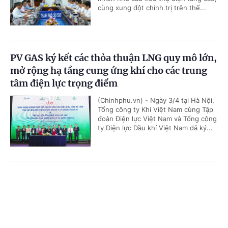
cùng xung đột chính trị trên thế...
PV GAS ký kết các thỏa thuận LNG quy mô lớn,
mở rộng hạ tầng cung ứng khí cho các trung
tâm điện lực trọng điểm
(Chinhphu.vn) - Ngày 3/4 tại Hà Nội,
Tổng công ty Khí Việt Nam cùng Tập
đoàn Điện lực Việt Nam và Tổng công
ty Điện lực Dầu khí Việt Nam đã ký...
'Bón đúng, bón ít' – Triết lý làm nông nghiệp
Cổng TTĐT Chính phủ
English
中文
tử tế của một doanh nghiệp phân bón
Trang chủ
Media
Tin nóng
Thông tin
(Chinhphu.vn) - Gần 3 thập kỷ gắn
bó với ngành phân bón, ông Phạm
Quốc Trung, Tổng Giám đốc Công ty