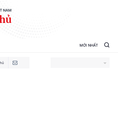
ỆT NAM
phủ
MỚI NHẤT
phủ
An Giang
Bắc Ninh
Cao Bằng