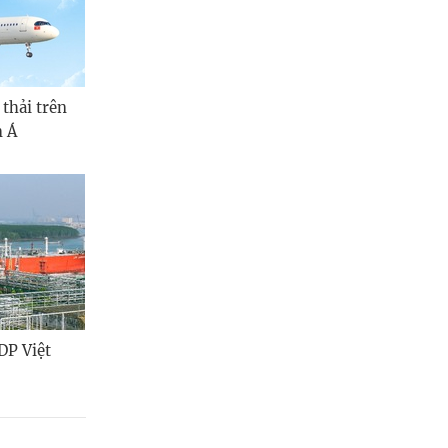
 thải trên
m Á
DP Việt