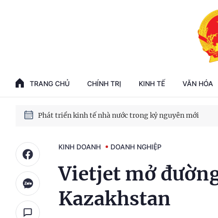
Phát triển kinh tế nhà nước trong kỷ nguyên mới
100 ngày xử lý các điểm nghẽn về chuyển đổi số
TRANG CHỦ
CHÍNH TRỊ
KINH TẾ
VĂN HÓA
Phát triển nhà ở cho thuê - Trụ cột chiến lược, lâu dài
Phát triển kinh tế nhà nước trong kỷ nguyên mới
KINH DOANH
DOANH NGHIỆP
Vietjet mở đường
Kazakhstan