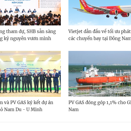
ông tham dự, SHB sẵn sàng
Vietjet dẫn đầu về tối ưu phát
ng kỷ nguyên vươn mình
các chuyến bay tại Đông Na
m và PV GAS ký kết dự án
PV GAS đóng góp 1,1% cho G
mỏ Nam Du - U Minh
Nam