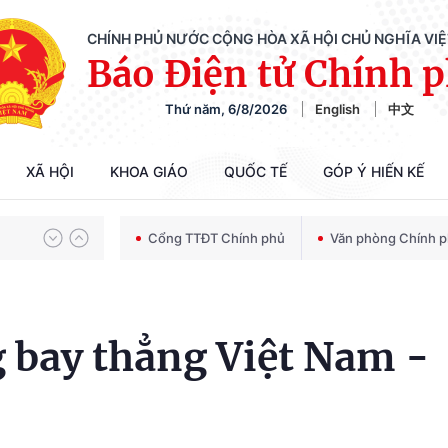
CHÍNH PHỦ NƯỚC CỘNG HÒA XÃ HỘI CHỦ NGHĨA VI
Báo Điện tử Chính 
Chiến dịch 500 ngày đêm tìm kiếm, quy tập và xác định danh tính hài cốt liệt sĩ
Thứ năm, 6/8/2026
English
中文
Bảo vệ nền tảng tư tưởng của Đảng trong kỷ nguyên phát triển mới
XÃ HỘI
KHOA GIÁO
QUỐC TẾ
GÓP Ý HIẾN KẾ
Cổng TTĐT Chính phủ
Văn phòng Chính 
Chiến dịch 500 ngày đêm tìm kiếm, quy tập và xác định danh tính hài cốt liệt sĩ
 bay thẳng Việt Nam -