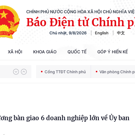
CHÍNH PHỦ NƯỚC CỘNG HÒA XÃ HỘI CHỦ NGHĨA VI
Báo Điện tử Chính 
Chủ nhật, 9/8/2026
English
中文
XÃ HỘI
KHOA GIÁO
QUỐC TẾ
GÓP Ý HIẾN KẾ
Chiến dịch 500 ngày đêm tìm kiếm, quy tập và xác định danh tính hài cốt liệt sĩ
Cổng TTĐT Chính phủ
Văn phòng Chính 
Bảo vệ nền tảng tư tưởng của Đảng trong kỷ nguyên phát triển mới
ơng bàn giao 6 doanh nghiệp lớn về Ủy ban
Chiến dịch 500 ngày đêm tìm kiếm, quy tập và xác định danh tính hài cốt liệt sĩ