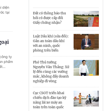
Cà Mau
i diện
Cần Thơ
ớc tại
Đất có thông báo thu
hồi có được cấp đổi
Điện Biên
Giấy chứng nhận?
Đà Nẵng
Luật Dầu khí (sửa đổi):
goại
Gắn an toàn dầu khí
Đắk Lắk
với an ninh, quốc
phòng trên biển
Đồng Nai
công ty
sản phẩm
Phó Thủ tướng
Đồng Tháp
t...
Nguyễn Văn Thắng: Xử
lý đến cùng các vướng
Gia Lai
mắc, không đẩy doanh
nghiệp đi vòng
Hà Nội
Cục CSGT triển khai
Hồ Chí Minh
chiến dịch đào tạo kỹ
năng lái xe máy an
Hà Tĩnh
toàn trên toàn quốc