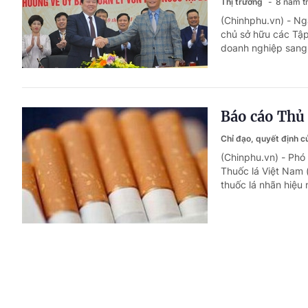
Thị trường
8 năm t
(Chinhphu.vn) - Ng
chủ sở hữu các Tập
doanh nghiệp sang 
Báo cáo Thủ 
Chỉ đạo, quyết định 
(Chinphu.vn) - Ph
Thuốc lá Việt Nam 
thuốc lá nhãn hiệu