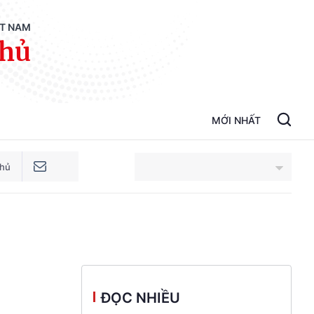
ỆT NAM
phủ
MỚI NHẤT
phủ
An Giang
Bắc Ninh
Cao Bằng
ĐỌC NHIỀU