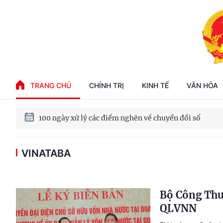
Phát triển kinh tế nhà nước trong kỷ nguyên mới
TRANG CHỦ
CHÍNH TRỊ
KINH TẾ
VĂN HÓA
100 ngày xử lý các điểm nghẽn về chuyển đổi số
VINATABA
Phát triển nhà ở cho thuê - Trụ cột chiến lược, lâu dài
Phát triển kinh tế nhà nước trong kỷ nguyên mới
Bộ Công Thư
QLVNN