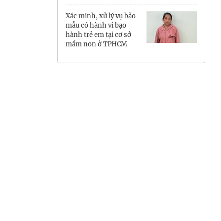
Hưng Yên
Xác minh, xử lý vụ bảo
mẫu có hành vi bạo
Hải Phòng
hành trẻ em tại cơ sở
mầm non ở TPHCM
Khánh Hòa
Lai Châu
Lào Cai
Lâm Đồng
Lạng Sơn
Nghệ An
Ninh Bình
Phú Thọ