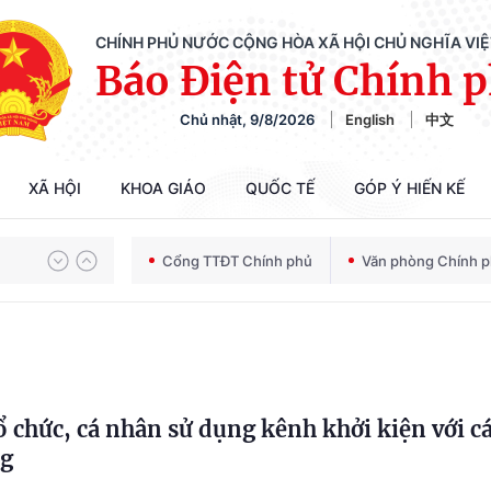
CHÍNH PHỦ NƯỚC CỘNG HÒA XÃ HỘI CHỦ NGHĨA VI
Báo Điện tử Chính 
Chủ nhật, 9/8/2026
English
中文
XÃ HỘI
KHOA GIÁO
QUỐC TẾ
GÓP Ý HIẾN KẾ
Chiến dịch 500 ngày đêm tìm kiếm, quy tập và xác định danh tính hài cốt liệt sĩ
Cổng TTĐT Chính phủ
Văn phòng Chính 
Bảo vệ nền tảng tư tưởng của Đảng trong kỷ nguyên phát triển mới
ổ chức, cá nhân sử dụng kênh khởi kiện với cá
Chiến dịch 500 ngày đêm tìm kiếm, quy tập và xác định danh tính hài cốt liệt sĩ
ng