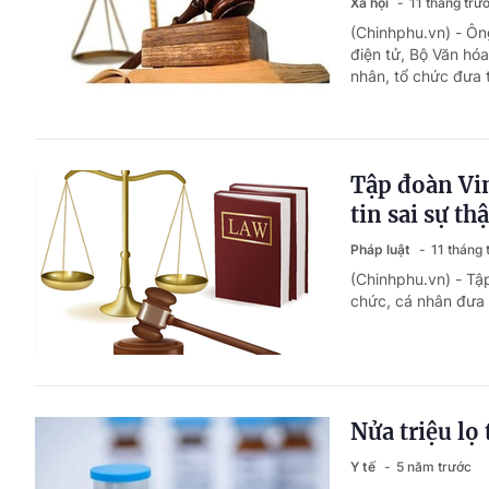
Xã hội
11 tháng trư
(Chinhphu.vn) - Ôn
điện tử, Bộ Văn hóa
nhân, tổ chức đưa t
Tập đoàn Vin
tin sai sự thậ
Pháp luật
11 tháng 
(Chinhphu.vn) - Tậ
chức, cá nhân đưa t
Nửa triệu lọ
Y tế
5 năm trước