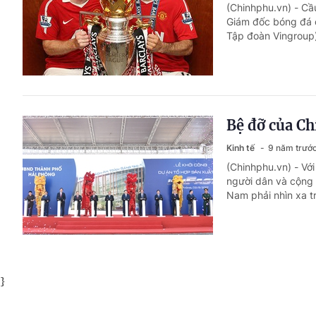
(Chinhphu.vn) - Cầ
Giám đốc bóng đá c
Tập đoàn Vingroup)
Bệ đỡ của Ch
Kinh tế
9 năm trướ
(Chinhphu.vn) - Vớ
người dân và cộng 
Nam phải nhìn xa t
}