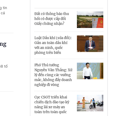
Cà Mau
 tin
Cần Thơ
 cá
Đất có thông báo thu
hồi có được cấp đổi
Điện Biên
Giấy chứng nhận?
Đà Nẵng
Luật Dầu khí (sửa đổi):
ông
Gắn an toàn dầu khí
Đắk Lắk
với an ninh, quốc
phòng trên biển
Đồng Nai
Phó Thủ tướng
68 tổ
Đồng Tháp
Nguyễn Văn Thắng: Xử
lý đến cùng các vướng
Gia Lai
mắc, không đẩy doanh
nghiệp đi vòng
Hà Nội
Cục CSGT triển khai
Hồ Chí Minh
chiến dịch đào tạo kỹ
năng lái xe máy an
Hà Tĩnh
toàn trên toàn quốc