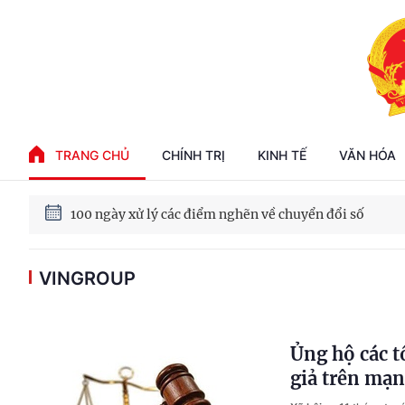
Phát triển kinh tế nhà nước trong kỷ nguyên mới
TRANG CHỦ
CHÍNH TRỊ
KINH TẾ
VĂN HÓA
100 ngày xử lý các điểm nghẽn về chuyển đổi số
VINGROUP
Phát triển nhà ở cho thuê - Trụ cột chiến lược, lâu dài
Phát triển kinh tế nhà nước trong kỷ nguyên mới
Ủng hộ các t
giả trên mạ