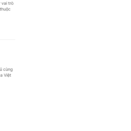
Quảng Ngãi
vai trò
 thuộc
Quảng Ninh
Quảng Trị
Sơn La
Thanh Hóa
Thái Nguyên
hủ cùng
a Việt
Thừa Thiên Huế
Tuyên Quang
Tây Ninh
Vĩnh Long