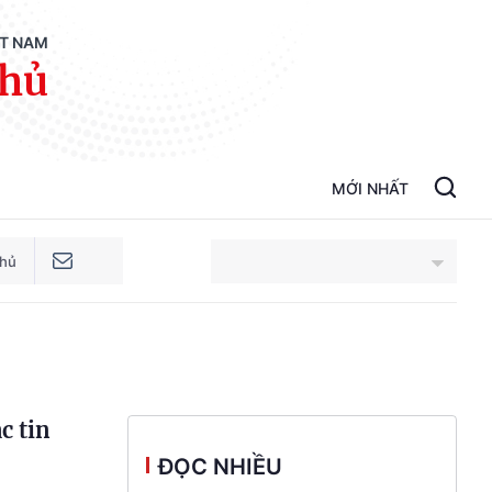
ỆT NAM
phủ
MỚI NHẤT
phủ
An Giang
Bắc Ninh
c tin
Cao Bằng
ĐỌC NHIỀU