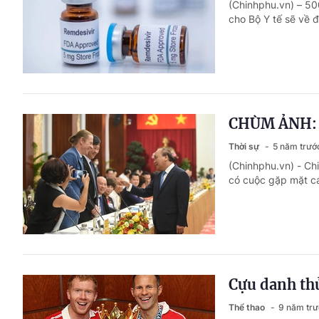
(Chinhphu.vn) – 50
cho Bộ Y tế sẽ về 
CHÙM ẢNH: T
Thời sự
5 năm trướ
(Chinhphu.vn) - Ch
có cuộc gặp mặt các
Cựu danh th
Thể thao
9 năm tr