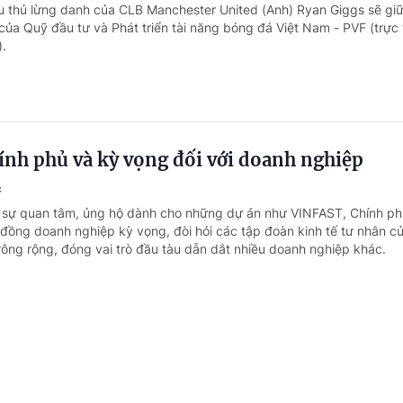
u thủ lừng danh của CLB Manchester United (Anh) Ryan Giggs sẽ giữ 
ủa Quỹ đầu tư và Phát triển tài năng bóng đá Việt Nam - PVF (trực
.
ính phủ và kỳ vọng đối với doanh nghiệp
c
i sự quan tâm, ủng hộ dành cho những dự án như VINFAST, Chính p
đồng doanh nghiệp kỳ vọng, đòi hỏi các tập đoàn kinh tế tư nhân củ
rông rộng, đóng vai trò đầu tàu dẫn dắt nhiều doanh nghiệp khác.