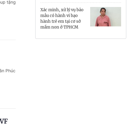
oup tặng
Hưng Yên
Xác minh, xử lý vụ bảo
mẫu có hành vi bạo
Hải Phòng
hành trẻ em tại cơ sở
mầm non ở TPHCM
Khánh Hòa
Lai Châu
Lào Cai
uân Phúc
Lâm Đồng
Lạng Sơn
Nghệ An
Ninh Bình
PVF
Phú Thọ