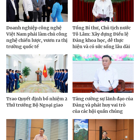
Doanh nghiệp công nghệ
Tổng Bí thư, Chủ tịch nước
Việt Nam phải làm chủ công
Tô Lâm: Xây dựng Điều lệ
nghệ chiến lược, vươn ra thị
Đảng khoa học, dễ thực
trường quốc tế
hiện và có sức sống lâu dài
Trao Quyết định bổ nhiệm 2
Tăng cường sự lãnh đạo của
Thứ trưởng Bộ Ngoại giao
Đảng và phát huy vai trò
của các hội quần chúng