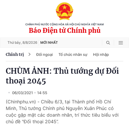
CHÍNH PHỦ NƯỚC CỘNG HÒA XÃ HỘI CHỦ NGHĨA VIỆT NAM
Báo Điện tử Chính phủ
Thứ bảy,
8/8/2026
MỚI NHẤT
Chính trị
Đối ngoại
Tổ chức nhân sự
Hội nhập
CHÙM ẢNH: Thủ tướng dự Đối
thoại 2045
06/03/2021
14:55
(Chinhphu.vn) - Chiều 6/3, tại Thành phố Hồ Chí
Minh, Thủ tướng Chính phủ Nguyễn Xuân Phúc có
cuộc gặp mặt các doanh nhân, trí thức tiêu biểu với
chủ đề "Đối thoại 2045”.