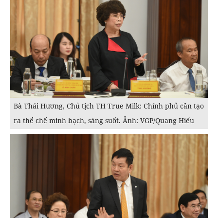
Bà Thái Hương, Chủ tịch TH True Milk: Chính phủ cần tạo
ra thể chế minh bạch, sáng suốt. Ảnh: VGP/Quang Hiếu