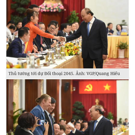
Thủ tướng tới dự Đối thoại 2045. Ảnh: VGP/Quang Hiếu