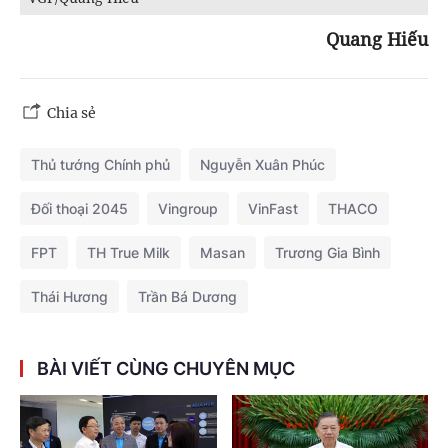
Quang Hiếu
Chia sẻ
Thủ tướng Chính phủ
Nguyễn Xuân Phúc
Đối thoại 2045
Vingroup
VinFast
THACO
FPT
TH True Milk
Masan
Trương Gia Bình
Thái Hương
Trần Bá Dương
BÀI VIẾT CÙNG CHUYÊN MỤC