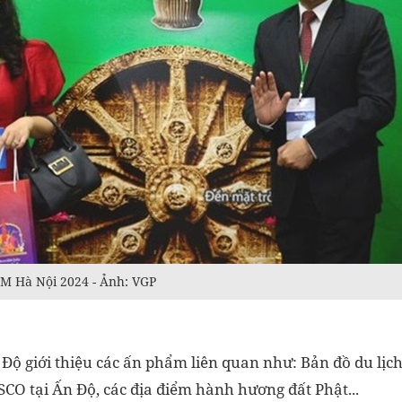
ITM Hà Nội 2024 - Ảnh: VGP
n Độ giới thiệu các ấn phẩm liên quan như: Bản đồ du lịc
SCO tại Ấn Độ, các địa điểm hành hương đất Phật...