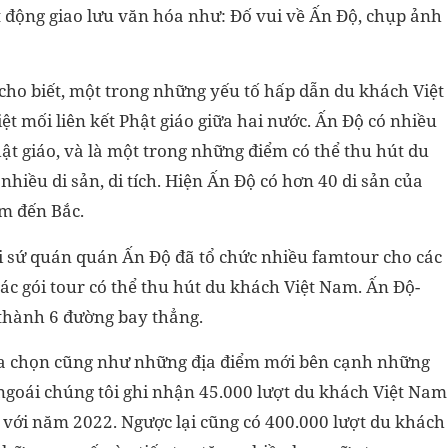
t động giao lưu văn hóa như: Đố vui về Ấn Độ, chụp ảnh
cho biết, một trong những yếu tố hấp dẫn du khách Việt
ệt mối liên kết Phật giáo giữa hai nước. Ấn Độ có nhiều
hật giáo, và là một trong những điểm có thể thu hút du
hiều di sản, di tích. Hiện Ấn Độ có hơn 40 di sản của
am đến Bắc.
 sứ quán quán Ấn Độ đã tổ chức nhiều famtour cho các
ác gói tour có thể thu hút du khách Việt Nam. Ấn Độ-
thành 6 đường bay thẳng.
ựa chọn cũng như những địa điểm mới bên cạnh những
goái chúng tôi ghi nhận 45.000 lượt du khách Việt Nam
so với năm 2022. Ngược lại cũng có 400.000 lượt du khách