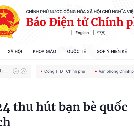
CHÍNH PHỦ NƯỚC CỘNG HÒA XÃ HỘI CHỦ NGHĨA VI
Báo Điện tử Chính 
English
中文
XÃ HỘI
KHOA GIÁO
QUỐC TẾ
GÓP Ý HIẾN KẾ
Chiến dịch 500 ngày đêm tìm kiếm, quy tập và xác định danh tính hài cốt liệt sĩ
100 ngày xử lý các điểm nghẽn về chuyển đổi số
Cổng TTĐT Chính phủ
Văn phòng Chính 
4 thu hút bạn bè quốc
ch