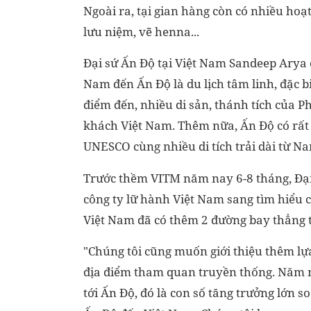
Ngoài ra, tại gian hàng còn có nhiều hoạ
lưu niệm, vẽ henna...
Đại sứ Ấn Độ tại Việt Nam Sandeep Arya 
Nam đến Ấn Độ là du lịch tâm linh, đặc bi
điểm đến, nhiều di sản, thánh tích của P
khách Việt Nam. Thêm nữa, Ấn Độ có rất n
UNESCO cùng nhiều di tích trải dài từ N
Trước thềm VITM năm nay 6-8 tháng, Đại
công ty lữ hành Việt Nam sang tìm hiểu c
Việt Nam đã có thêm 2 đường bay thẳng 
"Chúng tôi cũng muốn giới thiệu thêm l
địa điểm tham quan truyền thống. Năm n
tới Ấn Độ, đó là con số tăng trưởng lớn 