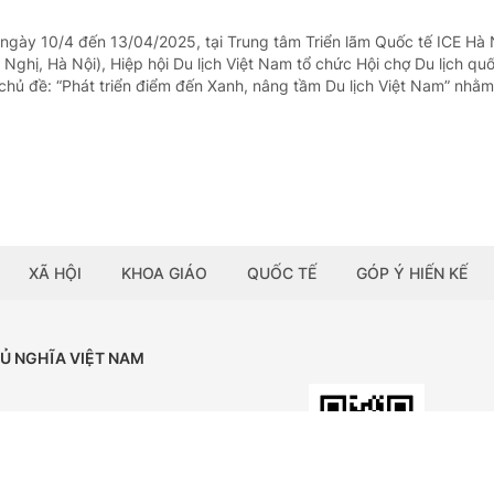
 ngày 10/4 đến 13/04/2025, tại Trung tâm Triển lãm Quốc tế ICE Hà 
ghị, Hà Nội), Hiệp hội Du lịch Việt Nam tổ chức Hội chợ Du lịch quố
hủ đề: “Phát triển điểm đến Xanh, nâng tầm Du lịch Việt Nam” nhằm 
XÃ HỘI
KHOA GIÁO
QUỐC TẾ
GÓP Ý HIẾN KẾ
HỦ NGHĨA VIỆT NAM
Tải ứng dụng:
BÁO ĐIỆN TỬ CHÍNH PHỦ