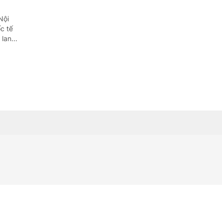
Quảng Ngãi
Nội
Quảng Ninh
c tế
lan...
Quảng Trị
Sơn La
Thanh Hóa
Thái Nguyên
Thừa Thiên Huế
Tuyên Quang
Tây Ninh
Vĩnh Long