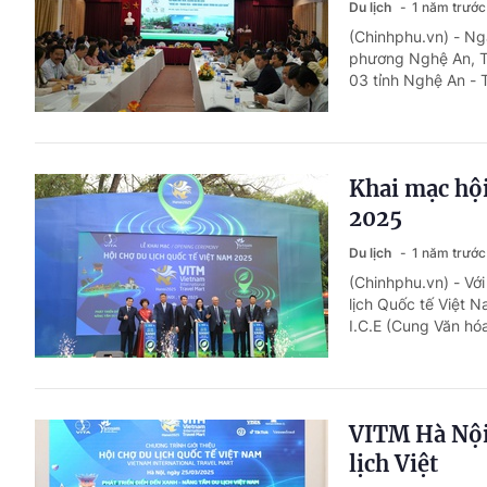
Du lịch
1 năm trước
(Chinhphu.vn) - Ng
phương Nghệ An, Th
03 tỉnh Nghệ An - T
Khai mạc hội
2025
Du lịch
1 năm trước
(Chinhphu.vn) - Với
lịch Quốc tế Việt 
I.C.E (Cung Văn hó
VITM Hà Nội
lịch Việt