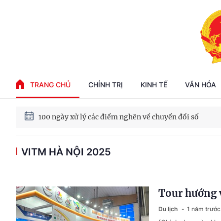
Phát triển kinh tế nhà nước trong kỷ nguyên mới
TRANG CHỦ
CHÍNH TRỊ
KINH TẾ
VĂN HÓA
100 ngày xử lý các điểm nghẽn về chuyển đổi số
VITM HÀ NỘI 2025
Phát triển nhà ở cho thuê - Trụ cột chiến lược, lâu dài
Phát triển kinh tế nhà nước trong kỷ nguyên mới
Tour hướng v
Du lịch
1 năm trước