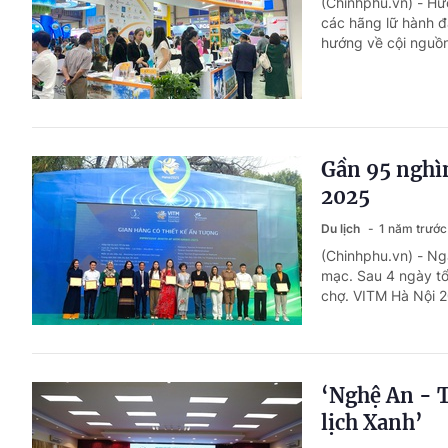
(Chinhphu.vn) - Hư
các hãng lữ hành đã
hướng về cội nguồn,
Gần 95 nghì
2025
Du lịch
1 năm trước
(Chinhphu.vn) - Ng
mạc. Sau 4 ngày tổ
chợ. VITM Hà Nội 20
‘Nghệ An - 
lịch Xanh’