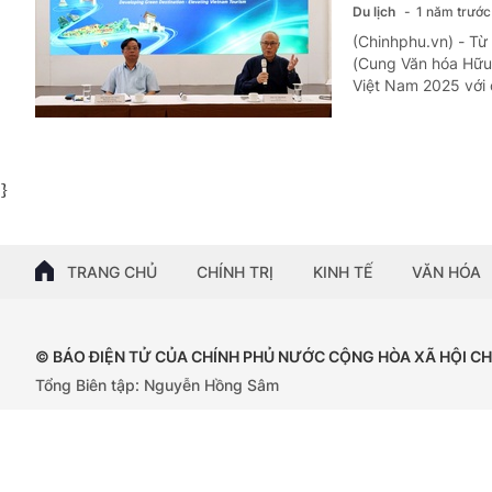
Du lịch
1 năm trước
(Chinhphu.vn) - Từ
(Cung Văn hóa Hữu N
Việt Nam 2025 với c
}
TRANG CHỦ
CHÍNH TRỊ
KINH TẾ
VĂN HÓA
© BÁO ĐIỆN TỬ CỦA CHÍNH PHỦ NƯỚC CỘNG HÒA XÃ HỘI C
Tổng Biên tập: Nguyễn Hồng Sâm
Giấy phép số: 102/GP-BTTTT, cấp ngày 15/04/2024.
Trụ sở: 16 Lê Hồng Phong - Ba Đình - Hà Nội;