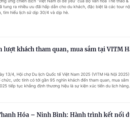
ởng ứng chiến dịch “Việt Nam đi để yêu” của Bộ Văn hóa Thể thao & D
 tung ra nhiều ưu đãi hấp dẫn cho du khách, đặc biệt là các tour nộ
 tìm hiểu lịch sử dịp 30/4 và dịp hè.
n lượt khách tham quan, mua sắm tại VITM H
ày 13/4, Hội chợ Du lịch Quốc tế Việt Nam 2025 (VITM Hà Nội 2025)
 chức, ước tính có tới gần 95 nghìn khách đến tham quan, mua sắm t
25 tiếp tục khẳng định thương hiệu là sự kiện xúc tiến du lịch hàng.
Thanh Hóa – Ninh Bình: Hành trình kết nối 