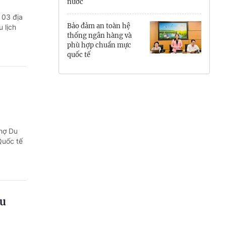
nước
Hưng Yên
 03 địa
Bảo đảm an toàn hệ
 lịch
Hải Phòng
thống ngân hàng và
phù hợp chuẩn mực
quốc tế
Khánh Hòa
Lai Châu
Lào Cai
Lâm Đồng
chợ Du
Quốc tế
Lạng Sơn
Nghệ An
Ninh Bình
du
Phú Thọ