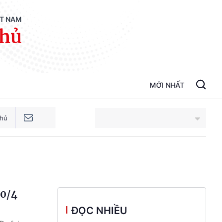
ỆT NAM
phủ
MỚI NHẤT
phủ
An Giang
Bắc Ninh
30/4
Cao Bằng
ĐỌC NHIỀU