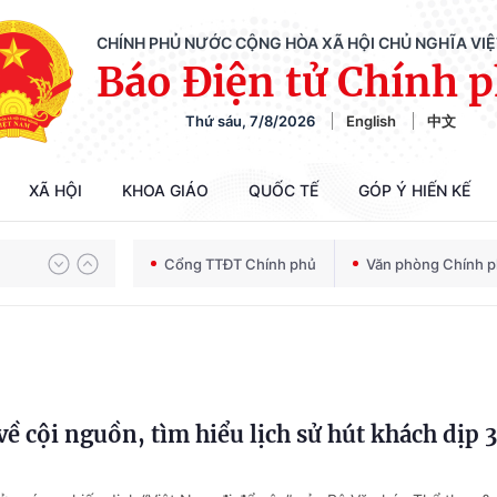
CHÍNH PHỦ NƯỚC CỘNG HÒA XÃ HỘI CHỦ NGHĨA VI
Báo Điện tử Chính 
Thứ sáu, 7/8/2026
English
中文
XÃ HỘI
KHOA GIÁO
QUỐC TẾ
GÓP Ý HIẾN KẾ
Chiến dịch 500 ngày đêm tìm kiếm, quy tập và xác định danh tính hài cốt liệt sĩ
Cổng TTĐT Chính phủ
Văn phòng Chính 
Bảo vệ nền tảng tư tưởng của Đảng trong kỷ nguyên phát triển mới
ề cội nguồn, tìm hiểu lịch sử hút khách dịp 
Chiến dịch 500 ngày đêm tìm kiếm, quy tập và xác định danh tính hài cốt liệt sĩ