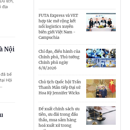
Cà Mau
u lịch,
i địa
Cần Thơ
FUTA Express và VET
hợp tác mở rộng kết
Điện Biên
nối logistics xuyên
biên giới Việt Nam -
Đà Nẵng
Campuchia
à Nội
Đắk Lắk
Chỉ đạo, điều hành của
Chính phủ, Thủ tướng
Đồng Nai
Chính phủ ngày
6/8/2026
 đã bế
Đồng Tháp
ại Hội
Chủ tịch Quốc hội Trần
..
Gia Lai
Thanh Mẫn tiếp Đại sứ
Hoa Kỳ Jennifer Wicks
Hà Nội
Đề xuất chính sách ưu
Hồ Chí Minh
du
tiên, ưu đãi trong đấu
thầu, mua sắm hàng
Hà Tĩnh
hoá xuất xứ trong