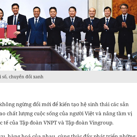
i số, chuyển đổi xanh
không ngừng đổi mới để kiến tạo hệ sinh thái các sản
o chất lượng cuộc sống của người Việt và nâng tầm vị
ốc tế của Tập đoàn VNPT và Tập đoàn Vingroup.
h vụ, hàng hoá của nhau, cùng thúc đẩy phát triển những