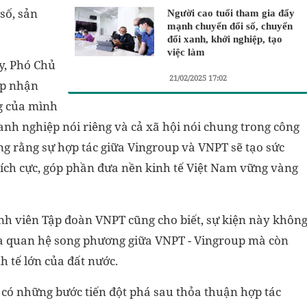
số, sản
Người cao tuổi tham gia đẩy
mạnh chuyển đổi số, chuyển
đổi xanh, khởi nghiệp, tạo
việc làm
ủy, Phó Chủ
21/02/2025 17:02
up nhận
ng của mình
nh nghiệp nói riêng và cả xã hội nói chung trong công
ng rằng sự hợp tác giữa Vingroup và VNPT sẽ tạo sức
tích cực, góp phần đưa nền kinh tế Việt Nam vững vàng
.
nh viên Tập đoàn VNPT cũng cho biết, sự kiện này khôn
ủa quan hệ song phương giữa VNPT - Vingroup mà còn
h tế lớn của đất nước.
ẽ có những bước tiến đột phá sau thỏa thuận hợp tác