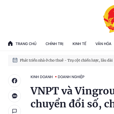
Phát triển kinh tế nhà nước trong kỷ nguyên mới
100 ngày xử lý các điểm nghẽn về chuyển đổi số
TRANG CHỦ
CHÍNH TRỊ
KINH TẾ
VĂN HÓA
Phát triển nhà ở cho thuê - Trụ cột chiến lược, lâu dài
Phát triển kinh tế nhà nước trong kỷ nguyên mới
KINH DOANH
DOANH NGHIỆP
VNPT và Vingroup
chuyển đổi số, c