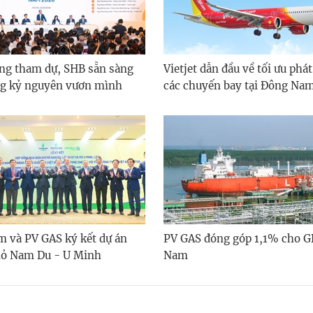
ông tham dự, SHB sẵn sàng
Vietjet dẫn đầu về tối ưu phát
ng kỷ nguyên vươn mình
các chuyến bay tại Đông Na
m và PV GAS ký kết dự án
PV GAS đóng góp 1,1% cho G
mỏ Nam Du - U Minh
Nam