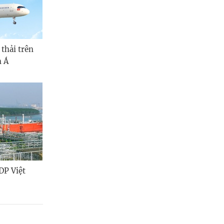
 thải trên
m Á
DP Việt