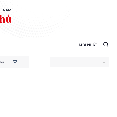
ỆT NAM
phủ
MỚI NHẤT
phủ
An Giang
Bắc Ninh
Cao Bằng