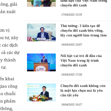
lãnh đạo của Việt Nam trong
ông, giải
chuyển đổi xanh
sản xuất
17/04/2025 15:35
Thủ tướng: 3 kiến tạo để
ơn vị
chuyển đổi xanh bền vững,
lấy con người làm trung tâm
ầu tư, xây
 các dịch
16/04/2025 23:07
 cả các dự
Nổi bật vai trò đi đầu của
ty thành
Việt Nam trong lộ trình
chuyển đổi xanh
 tư.
16/04/2025 17:50
iển khai
giao công
Chuyển đổi xanh không còn
là một lựa chọn mà là yêu
ào chuỗi
cầu tất yếu
sản phẩm
16/04/2025 10:27
 thông,