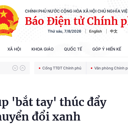
CHÍNH PHỦ NƯỚC CỘNG HÒA XÃ HỘI CHỦ NGHĨA VI
Báo Điện tử Chính 
Thứ sáu, 7/8/2026
English
中文
Chiến dịch 500 ngày đêm tìm kiếm, quy tập và xác định danh tính hài cốt liệt sĩ
XÃ HỘI
KHOA GIÁO
QUỐC TẾ
GÓP Ý HIẾN KẾ
Bảo vệ nền tảng tư tưởng của Đảng trong kỷ nguyên phát triển mới
Cổng TTĐT Chính phủ
Văn phòng Chính 
Chiến dịch 500 ngày đêm tìm kiếm, quy tập và xác định danh tính hài cốt liệt sĩ
 'bắt tay' thúc đẩy
huyển đổi xanh