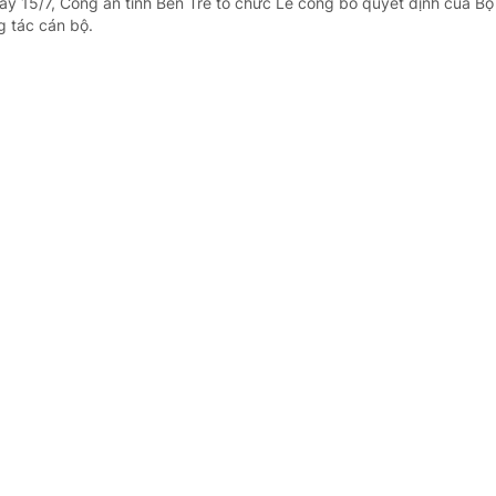
ày 15/7, Công an tỉnh Bến Tre tổ chức Lễ công bố quyết định của Bộ
 tác cán bộ.