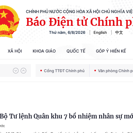
CHÍNH PHỦ NƯỚC CỘNG HÒA XÃ HỘI CHỦ NGHĨA VI
Báo Điện tử Chính 
Thứ năm, 6/8/2026
English
中文
XÃ HỘI
KHOA GIÁO
QUỐC TẾ
GÓP Ý HIẾN KẾ
Chiến dịch 500 ngày đêm tìm kiếm, quy tập và xác định danh tính hài cốt liệt sĩ
Cổng TTĐT Chính phủ
Văn phòng Chính 
Bảo vệ nền tảng tư tưởng của Đảng trong kỷ nguyên phát triển mới
 Bộ Tư lệnh Quân khu 7 bổ nhiệm nhân sự mớ
Chiến dịch 500 ngày đêm tìm kiếm, quy tập và xác định danh tính hài cốt liệt sĩ
ước