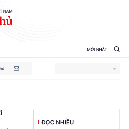
ỆT NAM
phủ
MỚI NHẤT
phủ
An Giang
Bắc Ninh
i
Cao Bằng
ĐỌC NHIỀU