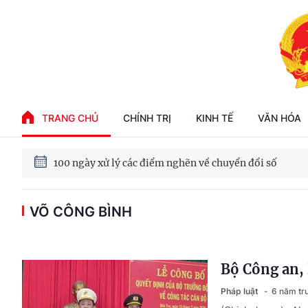
Phát triển kinh tế nhà nước trong kỷ nguyên mới
TRANG CHỦ
CHÍNH TRỊ
KINH TẾ
VĂN HÓA
100 ngày xử lý các điểm nghẽn về chuyển đổi số
VÕ CÔNG BÌNH
Phát triển nhà ở cho thuê - Trụ cột chiến lược, lâu dài
Phát triển kinh tế nhà nước trong kỷ nguyên mới
Bộ Công an,
Pháp luật
6 năm tr