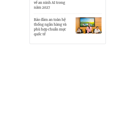
về an ninh AI trong
Hưng Yên
năm 2027
Hải Phòng
Bảo đảm an toàn hệ
thống ngân hàng và
Khánh Hòa
phù hợp chuẩn mực
quốc tế
Lai Châu
Lào Cai
Lâm Đồng
Lạng Sơn
Nghệ An
Ninh Bình
Phú Thọ