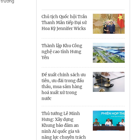
Cà Mau
 trưởng
Cần Thơ
Chủ tịch Quốc hội Trần
Thanh Mẫn tiếp Đại sứ
Điện Biên
Hoa Kỳ Jennifer Wicks
Đà Nẵng
Thành lập Khu Công
nghệ cao tỉnh Hưng
Đắk Lắk
Yên
Đồng Nai
Đề xuất chính sách ưu
Đồng Tháp
tiên, ưu đãi trong đấu
thầu, mua sắm hàng
hoá xuất xứ trong
Gia Lai
nước
Hà Nội
Thủ tướng Lê Minh
Hưng: Xây dựng
Hồ Chí Minh
Khung bảo đảm an
ninh AI quốc gia và
Hà Tĩnh
năng lực chuyên trách