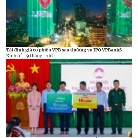
Tái định giá cổ phiếu VPB sau thương vụ IPO VPBankS
Kinh tế -
9 tháng trước