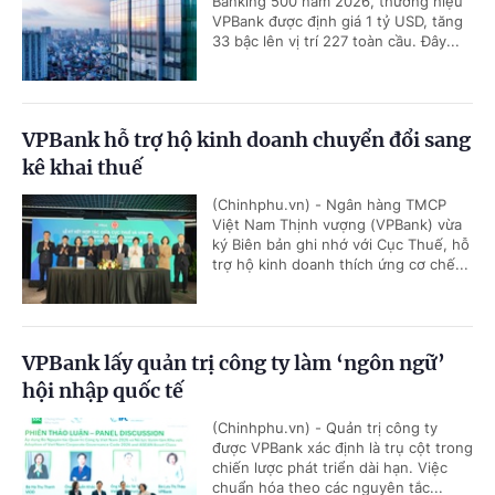
Banking 500 năm 2026, thương hiệu
VPBank được định giá 1 tỷ USD, tăng
33 bậc lên vị trí 227 toàn cầu. Đây...
VPBank hỗ trợ hộ kinh doanh chuyển đổi sang
kê khai thuế
(Chinhphu.vn) - Ngân hàng TMCP
Việt Nam Thịnh vượng (VPBank) vừa
ký Biên bản ghi nhớ với Cục Thuế, hỗ
trợ hộ kinh doanh thích ứng cơ chế...
VPBank lấy quản trị công ty làm ‘ngôn ngữ’
hội nhập quốc tế
(Chinhphu.vn) - Quản trị công ty
được VPBank xác định là trụ cột trong
chiến lược phát triển dài hạn. Việc
chuẩn hóa theo các nguyên tắc...