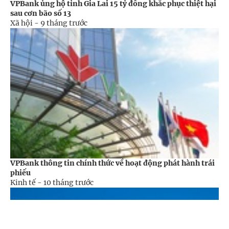
VPBank ủng hộ tỉnh Gia Lai 15 tỷ đồng khắc phục thiệt hại
sau cơn bão số 13
Xã hội -
9 tháng trước
VPBank thông tin chính thức về hoạt động phát hành trái
phiếu
Kinh tế -
10 tháng trước
Cổng TTĐT Chính phủ
English
中文