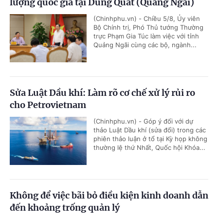
lượng quốc gia tại Dung Quất (Quảng Ngãi)
(Chinhphu.vn) - Chiều 5/8, Ủy viên
Bộ Chính trị, Phó Thủ tướng Thường
trực Phạm Gia Túc làm việc với tỉnh
Quảng Ngãi cùng các bộ, ngành...
Sửa Luật Dầu khí: Làm rõ cơ chế xử lý rủi ro
cho Petrovietnam
(Chinhphu.vn) - Góp ý đối với dự
thảo Luật Dầu khí (sửa đổi) trong các
phiên thảo luận ở tổ tại Kỳ họp không
thường lệ thứ Nhất, Quốc hội Khóa...
Không để việc bãi bỏ điều kiện kinh doanh dẫn
đến khoảng trống quản lý