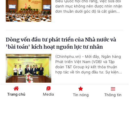
biểu Quốc hội cho rằng, việc sửa đổi
danh mục không nên được nhìn nhận
đơn thuần dưới góc độ là cắt giảm...
Dòng vốn đầu tư phát triển của Nhà nước và
'bài toán' kích hoạt nguồn lực tư nhân
(Chinhphu.vn) - Mới đây, Ngân hàng
Phát triển Việt Nam (VDB) và Tập
đoàn T&T Group ký kết thỏa thuận
hợp tác về tín dụng đầu tư. Sự kiện...
Trang chủ
Media
Tin nóng
Thông tin
Tập trung đẩy nhanh tiến độ các dự án truyền
tải điện trên địa bàn tỉnh Đắk Lắk
Cổng TTĐT Chính phủ
English
中文
(Chinhphu.vn) - Trong buổi làm việc
với UBND tỉnh Đắk Lắk sáng nay
(5/8), Tổng công ty Truyền tải điện