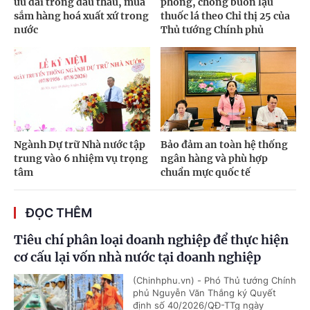
ưu đãi trong đấu thầu, mua
phòng, chống buôn lậu
sắm hàng hoá xuất xứ trong
thuốc lá theo Chỉ thị 25 của
nước
Thủ tướng Chính phủ
Ngành Dự trữ Nhà nước tập
Bảo đảm an toàn hệ thống
trung vào 6 nhiệm vụ trọng
ngân hàng và phù hợp
tâm
chuẩn mực quốc tế
ĐỌC THÊM
Tiêu chí phân loại doanh nghiệp để thực hiện
cơ cấu lại vốn nhà nước tại doanh nghiệp
(Chinhphu.vn) - Phó Thủ tướng Chính
phủ Nguyễn Văn Thắng ký Quyết
định số 40/2026/QĐ-TTg ngày