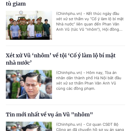
tù giam
(Chinhphu.vn) - Kết thúc ngày đầu
xét xử sơ thẩm vụ “Cố ý làm lộ bí mật
Nhà nước” liên quan đến Phan Văn
Anh Vũ (tức Vũ "nhôm"), Hội đồng...
Xét xử Vũ ‘nhôm’ về tội ‘Cố ý làm lộ bí mật
nhà nước’
(Chinhphu.vn) - Hôm nay, Tòa án
nhân dân thành phố Hà Nội bắt đầu
xét xử sơ thẩm Phan Văn Anh Vũ
cùng các đồng phạm.
Tin mới nhất về vụ án Vũ "nhôm"
(Chinhphu.vn) - Cơ quan CSĐT Bộ
Công an đã chuyển hồ sơ vụ án sang