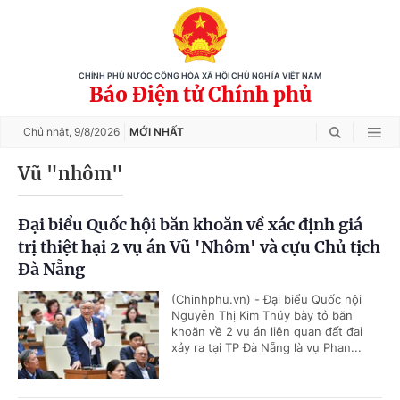
CHÍNH PHỦ NƯỚC CỘNG HÒA XÃ HỘI CHỦ NGHĨA VIỆT NAM
Báo Điện tử Chính phủ
Chủ nhật,
9/8/2026
MỚI NHẤT
Vũ "nhôm"
Đại biểu Quốc hội băn khoăn về xác định giá
trị thiệt hại 2 vụ án Vũ 'Nhôm' và cựu Chủ tịch
Đà Nẵng
(Chinhphu.vn) - Đại biểu Quốc hội
Nguyễn Thị Kim Thúy bày tỏ băn
khoăn về 2 vụ án liên quan đất đai
xảy ra tại TP Đà Nẵng là vụ Phan...