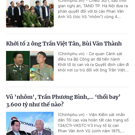
(Chinhphu.vn) - Chiều 30/1, sau thời
gian nghị án, TAND TP. Hà Nội đưa ra
phán quyết đối với bị cáo Phan Văn
Anh Vũ (tức Vũ "nhôm") cùng 4...
Khởi tố 2 ông Trần Việt Tân, Bùi Văn Thành
(Chinhphu.vn) - Cơ quan Cảnh sát
điều tra Bộ Công an đã tiến hành
Khởi tố bị can và ra Quyết định cấm đi
khỏi nơi cư trú đối với ông Trần Việt...
Vũ 'nhôm', Trần Phương Bình,… ‘thổi bay’
3.600 tỷ như thế nào?
(Chinhphu.vn) - Viện Kiểm sát nhân
dân Tối cao vừa hoàn tất cáo trạng số
134/CTr-VKSTC-V3 truy tố bị can
Phan Văn Anh Vũ (sinh năm 1975,...