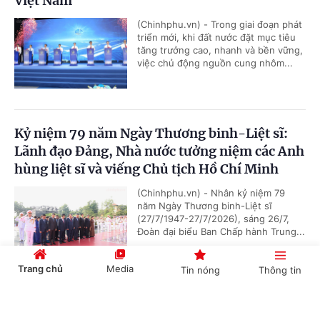
Việt Nam
(Chinhphu.vn) - Trong giai đoạn phát
triển mới, khi đất nước đặt mục tiêu
tăng trưởng cao, nhanh và bền vững,
việc chủ động nguồn cung nhôm...
Kỷ niệm 79 năm Ngày Thương binh-Liệt sĩ:
Lãnh đạo Đảng, Nhà nước tưởng niệm các Anh
hùng liệt sĩ và viếng Chủ tịch Hồ Chí Minh
(Chinhphu.vn) - Nhân kỷ niệm 79
năm Ngày Thương binh-Liệt sĩ
(27/7/1947-27/7/2026), sáng 26/7,
Đoàn đại biểu Ban Chấp hành Trung...
Trang chủ
Media
Tin nóng
Thông tin
Chủ tịch Quốc hội Campuchia sẽ thăm chính
Cổng TTĐT Chính phủ
English
中文
thức Việt Nam