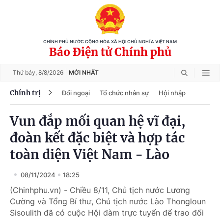
CHÍNH PHỦ NƯỚC CỘNG HÒA XÃ HỘI CHỦ NGHĨA VIỆT NAM
Báo Điện tử Chính phủ
Thứ bảy,
8/8/2026
MỚI NHẤT
Chính trị
Đối ngoại
Tổ chức nhân sự
Hội nhập
Vun đắp mối quan hệ vĩ đại,
đoàn kết đặc biệt và hợp tác
toàn diện Việt Nam - Lào
08/11/2024
18:25
(Chinhphu.vn) - Chiều 8/11, Chủ tịch nước Lương
Cường và Tổng Bí thư, Chủ tịch nước Lào Thongloun
Sisoulith đã có cuộc Hội đàm trực tuyến để trao đổi