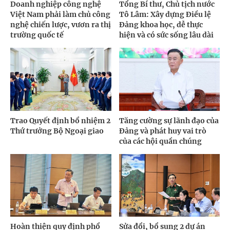
Doanh nghiệp công nghệ
Tổng Bí thư, Chủ tịch nước
Việt Nam phải làm chủ công
Tô Lâm: Xây dựng Điều lệ
nghệ chiến lược, vươn ra thị
Đảng khoa học, dễ thực
trường quốc tế
hiện và có sức sống lâu dài
Trao Quyết định bổ nhiệm 2
Tăng cường sự lãnh đạo của
Thứ trưởng Bộ Ngoại giao
Đảng và phát huy vai trò
của các hội quần chúng
Hoàn thiện quy định phổ
Sửa đổi, bổ sung 2 dự án